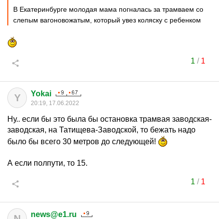
В Екатеринбурге молодая мама погналась за трамваем со
слепым вагоновожатым, который увез коляску с ребенком
1
/
1
Yokai
Y
20:19, 17.06.2022
Ну.. если бы это была бы остановка трамвая заводская-
заводская, на Татищева-Заводской, то бежать надо
было бы всего 30 метров до следующей!
А если полпути, то 15.
1
/
1
news@e1.ru
N