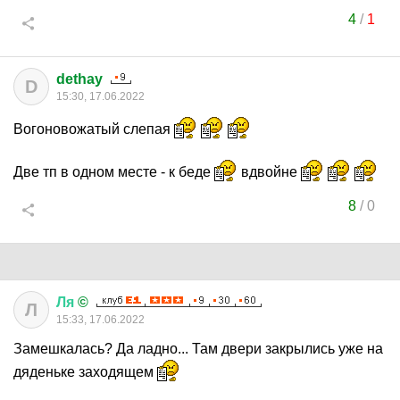
4
/
1
dethay
D
15:30, 17.06.2022
Вогоновожатый слепая
Две тп в одном месте - к беде
вдвойне
8
/
0
Ля
©
Л
15:33, 17.06.2022
Замешкалась? Да ладно... Там двери закрылись уже на
дяденьке заходящем