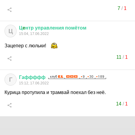
7
/
1
Ц
e
нтр
управления
помётом
Ц
15:04, 17.06.2022
Зацепер с люльки!
11
/
1
Гаффффф
Г
15:12, 17.06.2022
Курица протупила и трамвай поехал без неё.
14
/
1