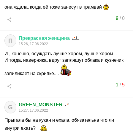
она ждала, когда её тоже занесут в трамвай
9
/
0
Прекрасная
женщина
П
15:26, 17.06.2022
И , конечно, осуждать лучше хором, лучше хором ..
И тогда, наверняка, вдруг запляшут облака и кузнечик
запиликает на скрипке....
1
/
5
GREEN_MONSTER
G
15:27, 17.06.2022
Прыгала бы на кукан и ехала, обязательна что ли
внутри ехать?