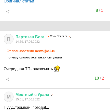
Оригинал статьи
8
/
1
Партизан
Бога
П
14:59, 17.06.2022
От пользователя
news@e1.ru
почему сложилась такая ситуация
Очередная ТП- онажемать
10
/
2
Местный
с
Урала
М
15:01, 17.06.2022
Нууу...тромвай, погоди!...