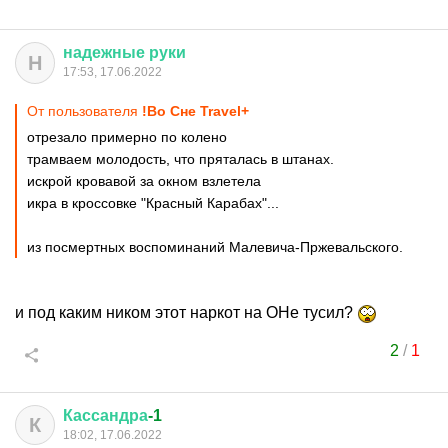
надежные
руки
Н
17:53, 17.06.2022
От пользователя
!Во Сне Travel+
отрезало примерно по колено
трамваем молодость, что пряталась в штанах.
искрой кровавой за окном взлетела
икра в кроссовке "Красный Карабах"...
из посмертных воспоминаний Малевича-Пржевальского.
и под каким ником этот наркот на ОНе тусил?
2
/
1
Кассандра
-1
К
18:02, 17.06.2022