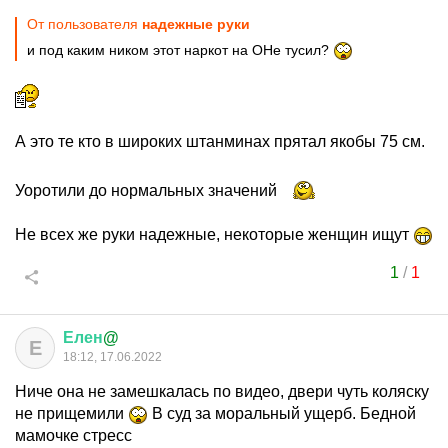
От пользователя
надежные руки
и под каким ником этот наркот на ОНе тусил?
А это те кто в широких штанминах прятал якобы 75 см.
Уоротили до нормальных значений
Не всех же руки надежные, некоторые женщин ищут
1
/
1
Елен
@
Е
18:12, 17.06.2022
Ниче она не замешкалась по видео, двери чуть коляску
не прищемили
В суд за моральный ущерб. Бедной
мамочке стресс