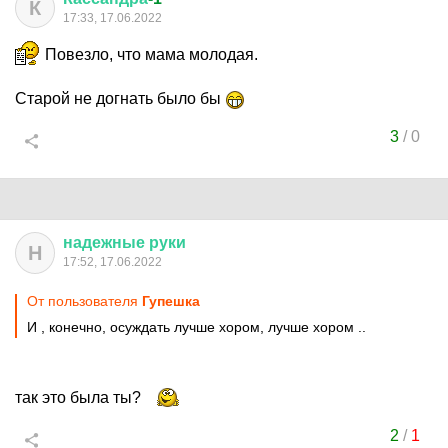
К
17:33, 17.06.2022
Повезло, что мама молодая.
Старой не догнать было бы
3
/
0
надежные
руки
Н
17:52, 17.06.2022
От пользователя
Гупешка
И , конечно, осуждать лучше хором, лучше хором ..
так это была ты?
2
/
1