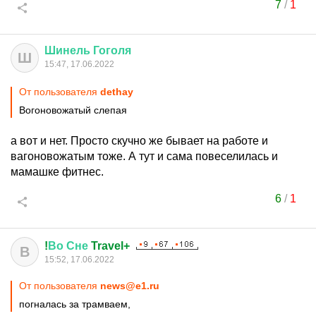
7
/
1
Шинель
Гоголя
Ш
15:47, 17.06.2022
От пользователя
dethay
Вогоновожатый слепая
а вот и нет. Просто скучно же бывает на работе и
вагоновожатым тоже. А тут и сама повеселилась и
мамашке фитнес.
6
/
1
!
Во
Сне
Travel+
В
15:52, 17.06.2022
От пользователя
news@e1.ru
погналась за трамваем,