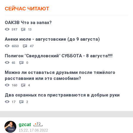
СЕЙЧАС ЧИТАЮТ
ОАКЗВ Что за запах?
597
13
Анеки июле - августовские (до 9 августа)
6553
47
Полигон "Свердловский" СУББОТА - 8 августа!!!!
65
0
Можно ли оставаться друзьями после тяжёлого
расставания или это самообман?
160
4
Два охранных пса пристраиваются в добрые руки
17
2
gzcat
15:22, 17.06.2022