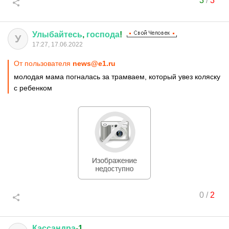
3
/
3
Улыбайтесь
,
господа
!
У
17:27, 17.06.2022
От пользователя
news@e1.ru
молодая мама погналась за трамваем, который увез коляску
с ребенком
0
/
2
Кассандра
-1