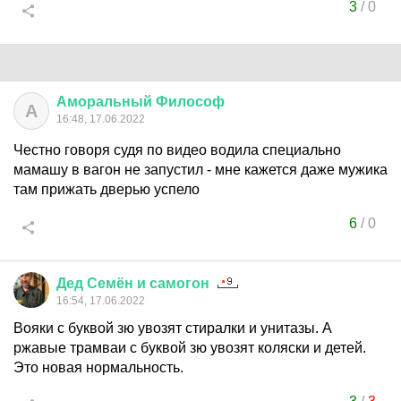
3
/
0
Аморальный
Философ
А
16:48, 17.06.2022
Честно говоря судя по видео водила специально
мамашу в вагон не запустил - мне кажется даже мужика
там прижать дверью успело
6
/
0
Дед
Семён
и
самогон
16:54, 17.06.2022
Вояки с буквой зю увозят стиралки и унитазы. А
ржавые трамваи с буквой зю увозят коляски и детей.
Это новая нормальность.