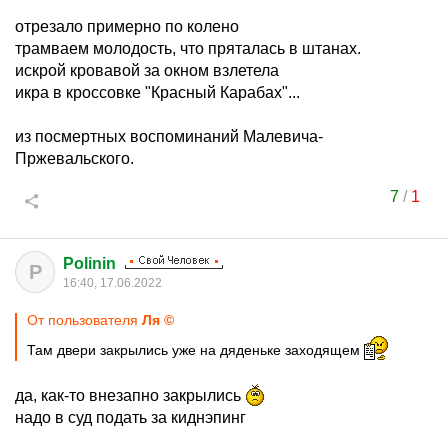
отрезало примерно по колено
трамваем молодость, что пряталась в штанах.
искрой кровавой за окном взлетела
икра в кроссовке "Красный Карабах"...
из посмертных воспоминаний Малевича-
Пржевальского.
7
/
1
Polinin
P
16:40, 17.06.2022
От пользователя
Ля ©
Там двери закрылись уже на дяденьке заходящем
да, как-то внезапно закрылись
надо в суд подать за киднэпинг