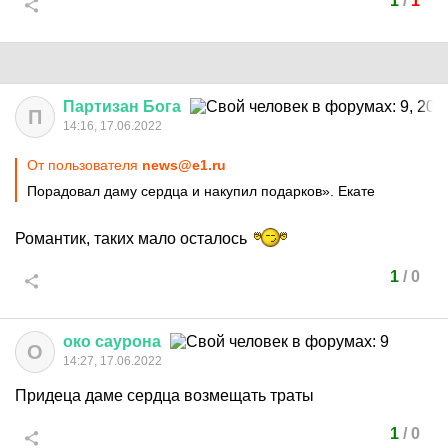
1
/
1
Партизан
Бога
П
14:16, 17.06.2022
От пользователя
news@e1.ru
Порадовал даму сердца и накупил подарков». Екате
Романтик, таких мало осталось
1
/
0
око
саурона
О
14:27, 17.06.2022
Придеца даме сердца возмещать траты
1
/
0