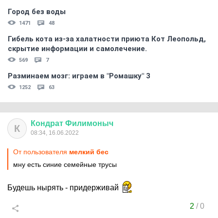
Город без воды
1471
48
Гибель кота из-за халатности приюта Кот Леопольд,
скрытиe информации и самолечение.
569
7
Разминаем мозг: играем в "Ромашку" 3
1252
63
Кондрат
Филимоныч
К
08:34, 16.06.2022
От пользователя
мелкий бес
мну есть синие семейные трусы
Будешь нырять - придерживай
2
/
0