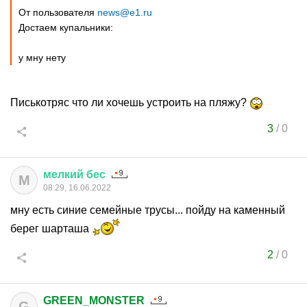
От пользователя
news@e1.ru
Достаем купальники:
у мну нету
Писькотряс что ли хочешь устроить на пляжу?
3
/
0
мелкий
бес
М
08:29, 16.06.2022
мну есть синие семейные трусы... пойду на каменный
берег шарташа
2
/
0
GREEN_MONSTER
G