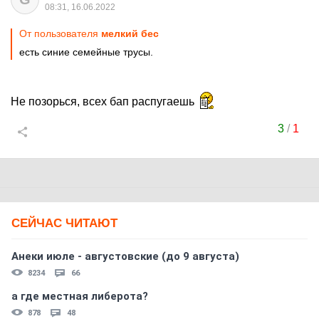
08:31, 16.06.2022
От пользователя
мелкий бес
есть синие семейные трусы.
Не позорься, всех бап распугаешь
3
/
1
СЕЙЧАС ЧИТАЮТ
Анеки июле - августовские (до 9 августа)
8234
66
а где местная либерота?
878
48