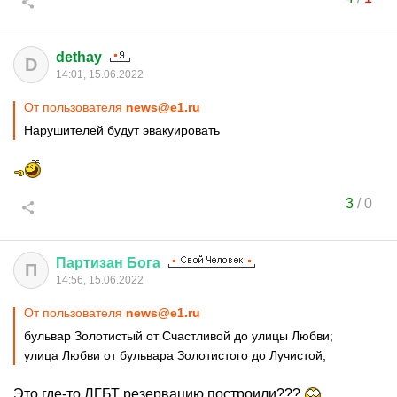
dethay
D
14:01, 15.06.2022
От пользователя
news@e1.ru
Нарушителей будут эвакуировать
3
/
0
Партизан
Бога
П
14:56, 15.06.2022
От пользователя
news@e1.ru
бульвар Золотистый от Счастливой до улицы Любви;
улица Любви от бульвара Золотистого до Лучистой;
Это где-то ЛГБТ резервацию построили???