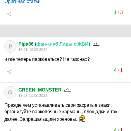
Оригинал статьи
1
/
3
Pipa86 (
фан
-
клуб
Лиды
с
ЖБИ
)
P
13:51, 15.06.2022
и где теперь парковаться? На газонах?
4
/
1
GREEN_MONSTER
G
13:53, 15.06.2022
Прежде чем устанавливать свои засратые знаки,
организуйте парковочные карманы, площадки и так
далее. Запрещальщики хреновы.
4
/
1