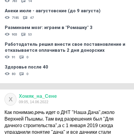
783
14
Анеки июле - августовские (до 9 августа)
7185
47
Разминаем мозг: играем в "Ромашку" 3
903
53
Работодатель решил внести свое поставновление и
отказывается оплачивать 2 дня донорских
91
0
Здоровье после 40
80
0
Хомяк
_
на
_
Сене
Х
09:05, 14.06.2022
Как понимаю,речь идет о ДНТ "Наша Дача",около
Верхней Пышмы. Там вид разрешения был "Для
дачного строительства",а с 1 января 2019 г,когда
упразднили понятие "дача" и все дачники стали