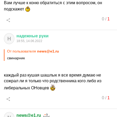
Вам лучше к коню обратиться с этим вопросом, он
подскажет
0
/
1
надежные
руки
Н
18:55, 14.06.2022
От пользователя
news@e1.ru
свинарник
каждый раз кушая шашлык я все время думаю не
сожрал ли я только что родственника кого либо из
либеральных ОНовцев
0
/
1
news@e1.ru