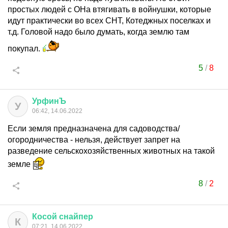
простых людей с ОНа втягивать в войнушки, которые
идут практически во всех СНТ, Котеджных поселках и
т.д. Головой надо было думать, когда землю там
покупал.
5
/
8
УрфинЪ
У
06:42, 14.06.2022
Если земля предназначена для садоводства/
огородничества - нельзя, действует запрет на
разведение сельскохозяйственных животных на такой
земле
8
/
2
Косой
снайпер
К
07:21, 14.06.2022