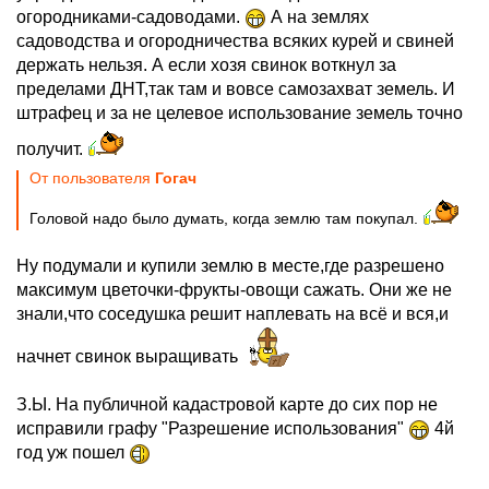
огородниками-садоводами.
А на землях
садоводства и огородничества всяких курей и свиней
держать нельзя. А если хозя свинок воткнул за
пределами ДНТ,так там и вовсе самозахват земель. И
штрафец и за не целевое использование земель точно
получит.
От пользователя
Гогач
Головой надо было думать, когда землю там покупал.
Ну подумали и купили землю в месте,где разрешено
максимум цветочки-фрукты-овощи сажать. Они же не
знали,что соседушка решит наплевать на всё и вся,и
начнет свинок выращивать
З.Ы. На публичной кадастровой карте до сих пор не
исправили графу "Разрешение использования"
4й
год уж пошел