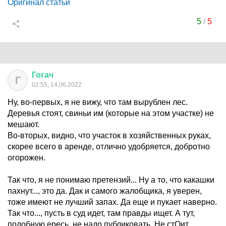
Оригинал статьи
5
/
5
Гогач
Г
02:55, 14.06.2022
Ну, во-первых, я не вижу, что там вырублен лес.
Деревья стоят, свиньи им (которые на этом участке) не
мешают.
Во-вторых, видно, что участок в хозяйственных руках,
скорее всего в аренде, отлично удобряется, добротно
огорожен.
Так что, я не понимаю претензий... Ну а то, что какашки
пахнут..., это да. Дак и самого жалобщика, я уверен,
тоже имеют не лучший запах. Да еще и пукает наверно.
Так что..., пусть в суд идет, там правды ищет. А тут,
подобную ересь, не надо публиковать. Не стОит