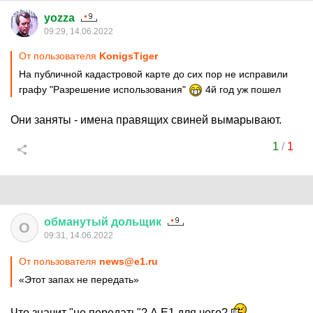
yozza
09:29, 14.06.2022
От пользователя
KonigsTiger
На публичной кадастровой карте до сих пор не исправили
графу "Разрешение использования"
4й год уж пошел
Они заняты - имена правящих свиней вымарывают.
1
/
1
обманутый
дольщик
О
09:31, 14.06.2022
От пользователя
news@e1.ru
«Этот запах не передать»
Что значит "не передать"? А Е1 для чего?