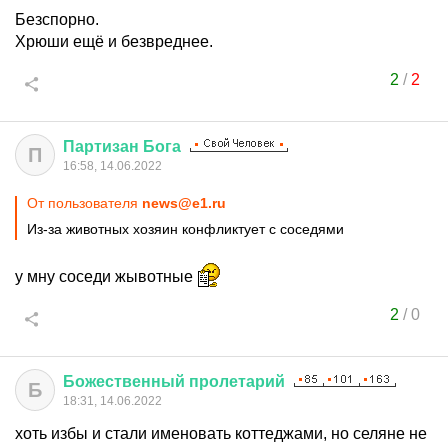
Безспорно.
Хрюши ещё и безвреднее.
2
/
2
Партизан
Бога
П
16:58, 14.06.2022
От пользователя
news@e1.ru
Из-за животных хозяин конфликтует с соседями
у мну соседи жывотные
2
/
0
Божественный
пролетарий
Б
18:31, 14.06.2022
хоть избы и стали именовать коттеджами, но селяне не