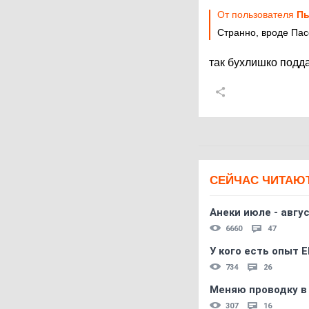
От пользователя
Пь
Странно, вроде Пас
так бухлишко подд
СЕЙЧАС ЧИТАЮ
Анеки июле - авгус
6660
47
У кого есть опыт E
734
26
Меняю проводку в
307
16