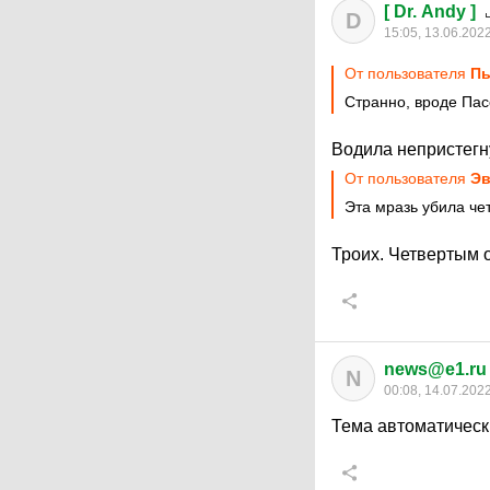
[ Dr. Andy ]
D
15:05, 13.06.202
От пользователя
Пь
Странно, вроде Пас
Водила непристегн
От пользователя
Эв
Эта мразь убила че
Троих. Четвертым 
news@e1.ru
N
00:08, 14.07.202
Тема автоматическ