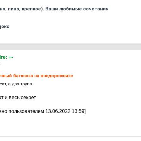
ино, пиво, крепкое). Ваши любимые сочетания
докс
dre: =-
2
яный батюшка на внедорожнике
ат, а два трупа.
т и весь секрет
но пользователем 13.06.2022 13:59]