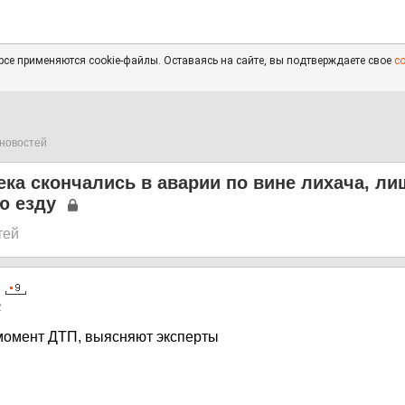
се применяются cookie-файлы. Оставаясь на сайте, вы подтверждаете свое
с
новостей
ка скончались в аварии по вине лихача, ли
ю езду
тей
2
 момент ДТП, выясняют эксперты