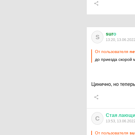
sur
о
S
13:20, 13.06.202
От пользователя
ne
до приезда скорой
Цинично, но теперь
Стая
лающи
С
13:53, 13.06.202
От пользователя
su