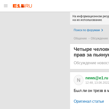
На информационном ресур
на их использование.
Поиск по форумам
Общение
Обсуждение 
Четыре челове
прав за пьяну
Обсуждение новос
news@e1.ru
N
12:48, 13.06.202
Был ли он трезв в
Оригинал статьи