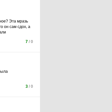
чное? Эта мразь
то он сам сдох, а
али
7
/
0
была
3
/
0