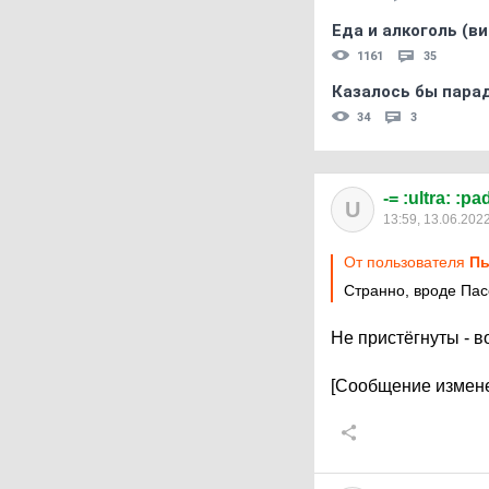
Еда и алкоголь (в
1161
35
Казалось бы пара
34
3
-= :ultra: :pa
U
13:59, 13.06.202
От пользователя
Пь
Странно, вроде Пасс
Не пристёгнуты - во
[Сообщение измене