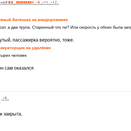
2
яный батюшка на внедорожнике
сат, а два трупа. Старинный что ли? Или скорость у обоих была за
утый, пассажирка вероятно, тоже.
акуаторщик на удалёнке
тырех человек
он сам оказался
2
и закрыта.