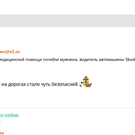
2
ws@e1.ru
 медицинской помощи погибли мужчина, водитель автомашины Sko
 на дорогах стало чуть безопасней
х
собак
2
rо