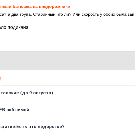
яный батюшка на внедорожнике
сат, а два трупа. Старинный что ли? Или скорость у обоих была за
ало подикана
Т
товские (до 9 августа)
FB акб зимой.
 щитке.Есть что недорогое?