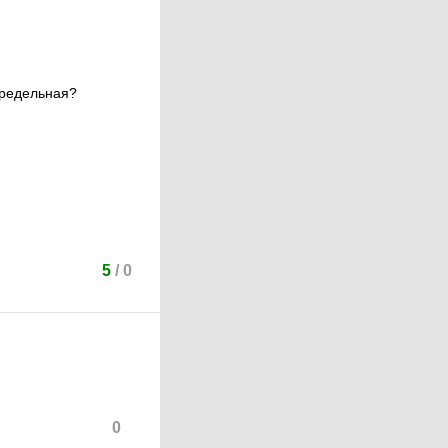
предельная?
5
/
0
0