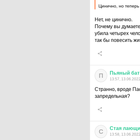
Цинично, но теперь
Нет, не цинично.
Почему вы думаете 
убила четырех челов
так бы повесить жи
Пьяный
ба
П
13:57, 13.06.202
Странно, вроде Пас
запредельная?
Стая
лающи
С
13:58, 13.06.202