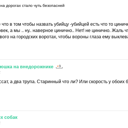
 на дорогах стало чуть безопасней
что в том чтобы назвать убийцу -убийцей есть что то цини
ек, а мы .. ну.. наверное цинично.. Нет! не цинично. Жаль ч
вого на городских воротах, чтобы вороны глаза ему выклев
тюшка
на
внедорожнике
2
сат, а два трупа. Старинный что ли? Или скорость у обоих 
х
собак
2