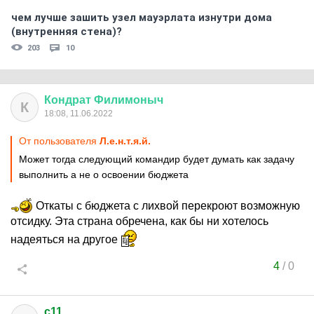
чем лучше зашить узел мауэрлата изнутри дома
(внутренняя стена)?
203
10
Кондрат
Филимоныч
К
18:08, 11.06.2022
От пользователя
Л.е.н.т.я.й.
Может тогда следующий командир будет думать как задачу
выполнить а не о освоении бюджета
Откаты с бюджета с лихвой перекроют возможную
отсидку. Эта страна обречена, как бы ни хотелось
надеяться на другое
4
/
0
c11