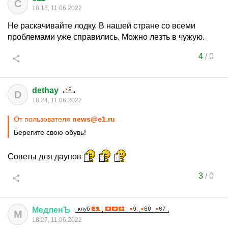
C
18:18, 11.06.2022
Не раскачивайте лодку. В нашей стране со всеми
проблемами уже справились. Можно лезть в чужую.
4
/
0
dethay
D
18:24, 11.06.2022
От пользователя
news@e1.ru
Берегите свою обувь!
Советы для даунов
3
/
0
МедленЪ
М
18:27, 11.06.2022