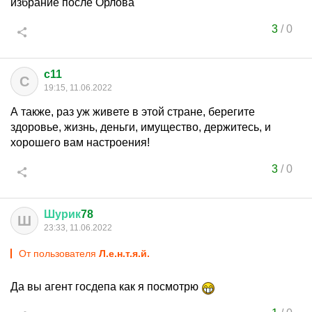
избрание после Орлова
3
/
0
c11
C
19:15, 11.06.2022
А также, раз уж живете в этой стране, берегите
здоровье, жизнь, деньги, имущество, держитесь, и
хорошего вам настроения!
3
/
0
Шурик
78
Ш
23:33, 11.06.2022
От пользователя
Л.е.н.т.я.й.
Да вы агент госдепа как я посмотрю