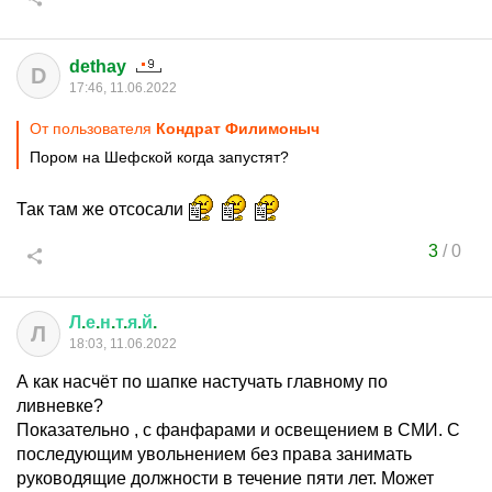
dethay
D
17:46, 11.06.2022
От пользователя
Кондрат Филимоныч
Пором на Шефской когда запустят?
Так там же отсосали
3
/
0
Л
.
е
.
н
.
т
.
я
.
й
.
Л
18:03, 11.06.2022
А как насчёт по шапке настучать главному по
ливневке?
Показательно , с фанфарами и освещением в СМИ. С
последующим увольнением без права занимать
руководящие должности в течение пяти лет. Может