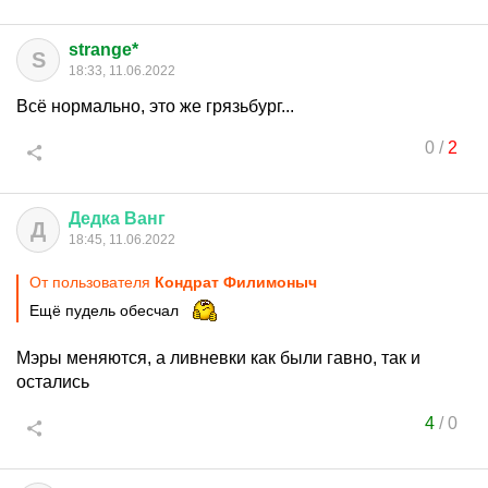
strange*
S
18:33, 11.06.2022
Всё нормально, это же грязьбург...
0
/
2
Дедка
Ванг
Д
18:45, 11.06.2022
От пользователя
Кондрат Филимоныч
Ещё пудель обесчал
Мэры меняются, а ливневки как были гавно, так и
остались
4
/
0