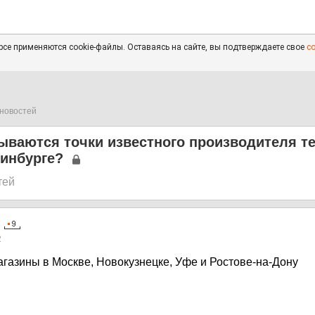
се применяются cookie-файлы. Оставаясь на сайте, вы подтверждаете свое
с
новостей
ываются точки известного производителя т
ринбурге?
тей
2
агазины в Москве, Новокузнецке, Уфе и Ростове-на-Дону