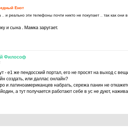
едный Енот
 .. и реально эти телефоны почти никто не покупает .. так как они 
ку и сына . Мамка заругает.
й
Философ
2
ут - е1 же пендосский портал, его не просят на выход с ве
айн создать, или даллас онлайн?
фро и латиноамериканцев набрать, сережа панин не откажет
-йодин, а тут получается работают себе в ус не дуют, нажив