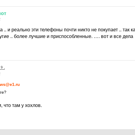
нот
2
 .. и реально эти телефоны почти никто не покупает .. так к
ругие .. более лучшие и приспособленные. …. вот и все дела
2
ws@e1.ru
ге?
 что там у хохлов.