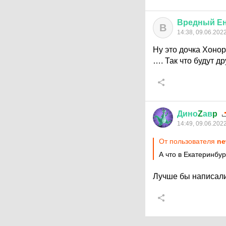
Вредный
Е
В
14:38, 09.06.202
Ну это дочка Хонора
…. Так что будут д
Дино
Z
ав
p
14:49, 09.06.202
От пользователя
ne
А что в Екатеринбур
Лучше бы написали,