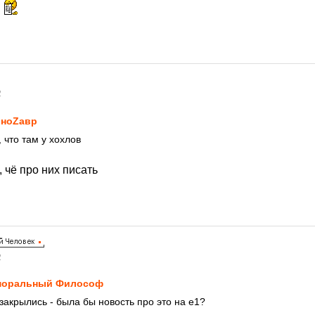
!
2
ноZавp
 что там у хохлов
, чё про них писать
2
моральный Философ
закрылись - была бы новость про это на е1?