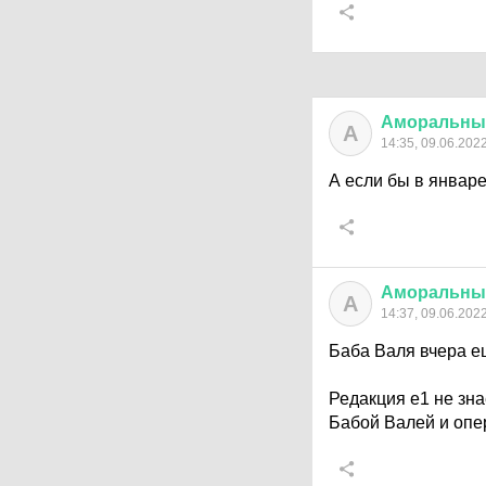
Аморальны
А
14:35, 09.06.202
А если бы в январе
Аморальны
А
14:37, 09.06.202
Баба Валя вчера ещ
Редакция е1 не зна
Бабой Валей и оп