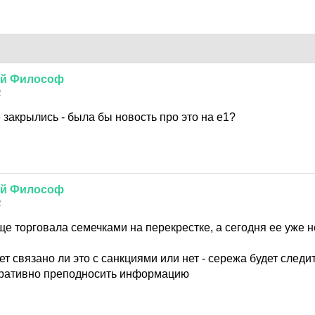
й
Философ
2
 закрылись - была бы новость про это на е1?
й
Философ
2
е торговала семечками на перекрестке, а сегодня ее уже не
ет связано ли это с санкциями или нет - сережа будет следит
еративно преподносить информацию