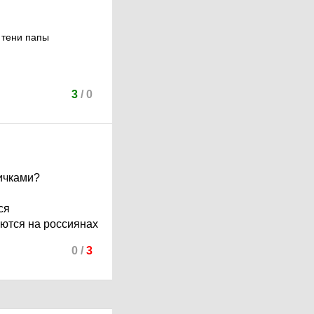
в тени папы
3
/
0
щичками?
ся
аются на россиянах
0
/
3