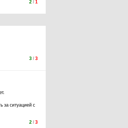
2
/
1
3
/
3
т.
ь за ситуацией с
2
/
3