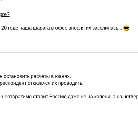
2
рге?
 20 годе наша шарага в офес апосля их заселилась...
2
 остановить расчёты в юанях.
респондент отказался их проводить.
 неотвратимо ставит Россию даже не на колени, а на четве
2