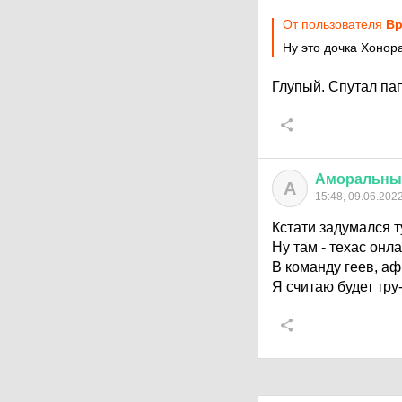
От пользователя
Вр
Ну это дочка Хонора
Глупый. Спутал пап
Аморальны
А
15:48, 09.06.202
Кстати задумался т
Ну там - техас онл
В команду геев, а
Я считаю будет тру