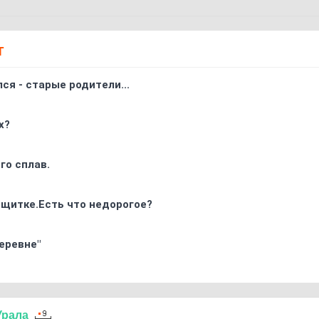
Т
ся - старые родители...
х?
го сплав.
 щитке.Есть что недорогое?
еревне"
Урала