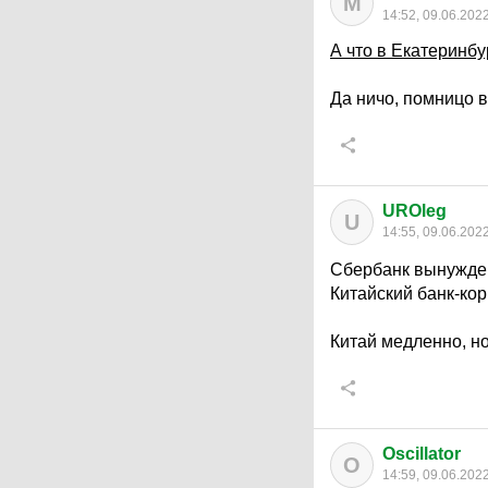
М
14:52, 09.06.202
А что в Екатеринбу
Да ничо, помницо в
UROleg
U
14:55, 09.06.202
Сбербанк вынужден
Китайский банк-кор
Китай медленно, но
Oscillator
O
14:59, 09.06.202