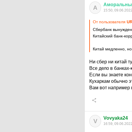
Аморальны
А
15:50, 09.06.202
От пользователя
UR
Сбербанк вынужден 
Китайский банк-кор
Китай медленно, но
Ни сбер ни китай т
Все дело в банках
Если вы знаете кон
Кухаркам обычно эт
Вам вот например 
Vovyaka24
V
16:59, 09.06.202