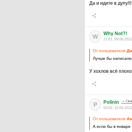
Да и идите в дупу!!
Why Not?!
W
21:01, 09.06.202
От пользователя
Ди
Лучше бы написали,
У хохлов всё плохо
Polinin
P
00:02, 10.06.202
От пользователя
А
А если бы в январе 