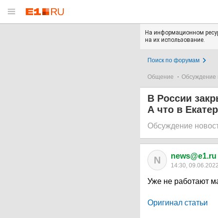
На информационном ресур
на их использование.
Поиск по форумам
Общение
Обсуждение 
В России закр
А что в Екате
Обсуждение новос
news@e1.ru
N
14:30, 09.06.202
Уже не работают м
Оригинал статьи