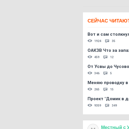
СЕЙЧАС ЧИТАЮ
Вот и сам столкнул
1924
35
ОАКЗВ Что за запа
459
12
От Усвы до Чусово
346
5
Меняю проводку в
265
15
Проект "Домик в д
9359
349
Местный
с