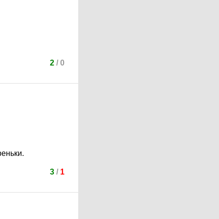
2
/
0
реньки.
3
/
1