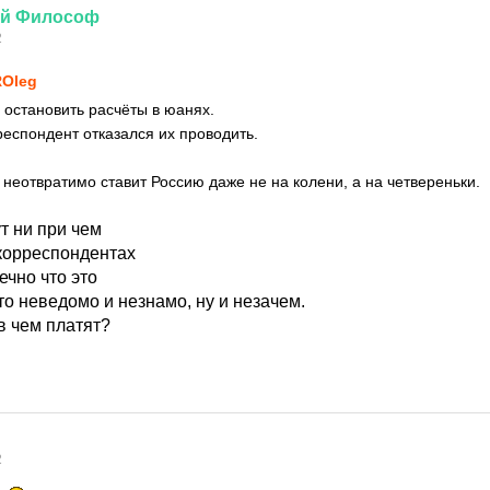
й
Философ
2
Oleg
остановить расчёты в юанях.
респондент отказался их проводить.
 неотвратимо ставит Россию даже не на колени, а на четвереньки.
ут ни при чем
-корреспондентах
ечно что это
о неведомо и незнамо, ну и незачем.
в чем платят?
2