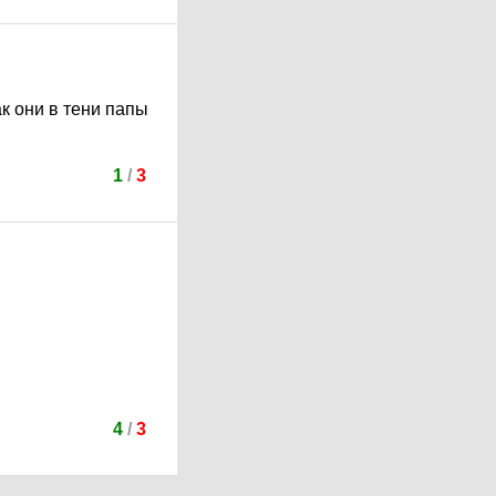
ак они в тени папы
1
/
3
4
/
3