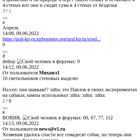
4-стенах вот они и сходят сума в 4 стенах от безделья
3
/
1
а
Апрель
14:08, 09.06.2022
https://ural-kp-ru.turbopages.org/ural.kp.ru/s/onl...
0
d
dethay
14:12, 09.06.2022
От пользователя
Михаил1
10 светильников стеновых выделю
На
:cen:
они шавкам!?
:ultra:
это Павлов в своих экспериментах
на сабаках лампы использовал
:ultra:
:ultra:
:ultra:
2
/
0
в
ВОВИК
.
14:13, 09.06.2022
От пользователя
news@e1.ru
Хозяевам удалось спасти все семьдесят собак, но теперь они