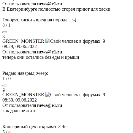
От пользователя
news@e1.ru
В Екатеринбурге полностью сгорел приют для хаски
Говорят, хаски - вредная порода...
:-(
8
/
1
g
GREEN_MONSTER
08:29, 09.06.2022
От пользователя
news@e1.ru
теперь они остались без еды и крыши
Рыдаю навзрыд
:weep:
1
/
0
g
GREEN_MONSTER
08:30, 09.06.2022
От пользователя
news@e1.ru
как дальше жить
Консервный цех открывать?
:hi:
5
/
4