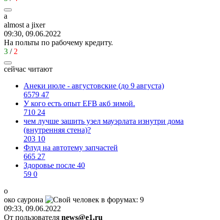
a
almost a jixer
09:30, 09.06.2022
На польты по рабочему кредиту.
3
/
2
сейчас читают
Анеки июле - августовские (до 9 августа)
6579
47
У кого есть опыт EFB акб зимой.
710
24
чем лучше зашить узел мауэрлата изнутри дома
(внутренняя стена)?
203
10
Флуд на автотему запчастей
665
27
Здоровье после 40
59
0
о
око
саурона
09:33, 09.06.2022
От пользователя
news@e1.ru