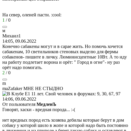
На север, оленей пасти.
:cool:
1
/
0
м
Михаил
1
14:05, 09.06.2022
Конечно сабакены могут и в сарае жить. Но помочь хочется
сабакенам, 10 светильников стеновых выделю для фермы
собакенов- пишите в личку. Люминисцентные 10Вт. А то иду
на работу подлетает ворона и орёт: " Город в огне"- ну раз
орёт надо помогать.
2
/
0
m
maZafaker
МНЕ
НЕ
СТЫДНО
14:06, 09.06.2022
От пользователя
МедленЪ
Говорят, хаски - вредная порода...
:-(
нет вредных пород есть хозяева дебилы которые берут в дом
собаку у которой шило в жопе и которой надо быть постоянно
в движении и на природе а берет такую собаку и оставляют в