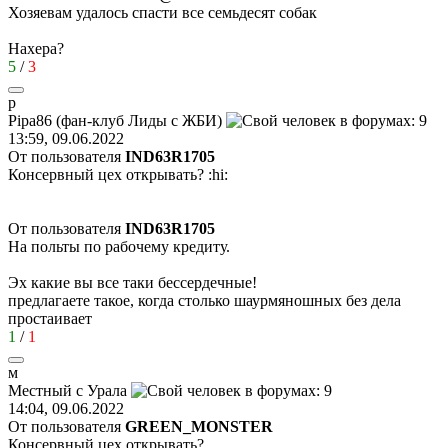
Хозяевам удалось спасти все семьдесят собак
Нахера?
5
/
3
p
Pipa86 (
фан
-
клуб
Лиды
с
ЖБИ
)
13:59, 09.06.2022
От пользователя
IND63R1705
Консервный цех открывать?
:hi:
От пользователя
IND63R1705
На польты по рабочему кредиту.
Эх какие вы все таки бессердечные!
предлагаете такое, когда столько шаурмяношных без дела
простаивает
1
/
1
м
Местный
с
Урала
14:04, 09.06.2022
От пользователя
GREEN_MONSTER
Консервный цех открывать?