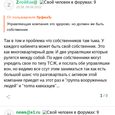
Z
лойКак
@
Z
20:58, 08.06.2022
От пользователя
УрфинЪ
Управляющая компания это здорово, но должен же быть
собственник
Так в том и проблема что собственников там тьма. У
каждого кабинета может быть свой собственник. Это
как многоквартирный дом. И две управляшки которые
рулятся между собой. По идее собственники могут
учредить свое по типу ТСЖ, и послать обе управляшки
вон, но видимо все ссут этим заниматься так как есть
большой шанс что разговартвать с активом этой
компании приедет на этот раз и "группа вооруженных
людей" и "толпа кавказцев"...
1
/
0
news@e1.ru