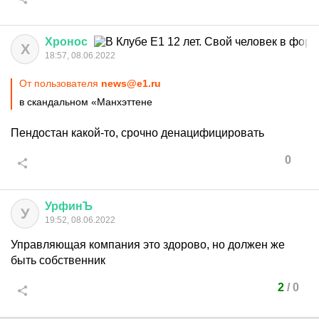
Хронос
Х
18:57, 08.06.2022
От пользователя
news@e1.ru
в скандальном «Манхэттене
Пендостан какой-то, срочно денацифицировать
0
УрфинЪ
У
19:52, 08.06.2022
Управляющая компания это здорово, но должен же
быть собственник
2
/
0