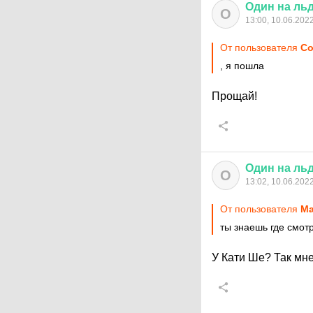
Один
на
ль
О
13:00, 10.06.202
От пользователя
Co
, я пошла
Прощай!
Один
на
ль
О
13:02, 10.06.202
От пользователя
Ма
ты знаешь где смот
У Кати Ше? Так мне