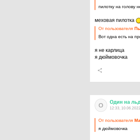
пилотку на голову н
меховая пилотка
От пользователя
Пь
Вот одна есть на п
я не карлица
я дюймовочка
Один
на
ль
О
12:33, 10.06.202
От пользователя
Ма
я дюймовочка