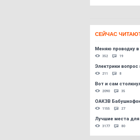
СЕЙЧАС ЧИТАЮ
Меняю проводку в
352
19
Электрики вопрос 
211
8
Вот и сам столкнул
2090
35
ОАКЗВ Бабушкофон
1155
27
Лучшие места для
3177
80