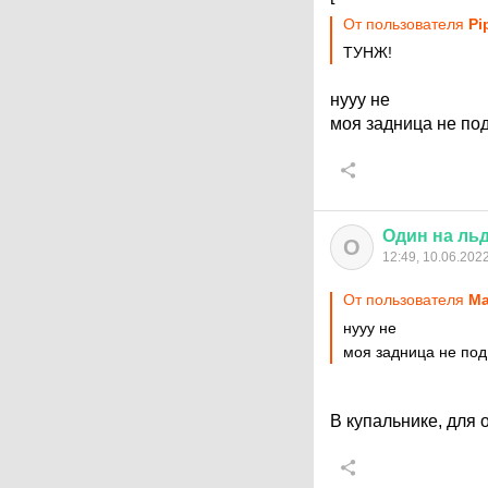
От пользователя
Pi
ТУНЖ!
нууу не
моя задница не по
Один
на
ль
О
12:49, 10.06.202
От пользователя
Ма
нууу не
моя задница не по
В купальнике, для