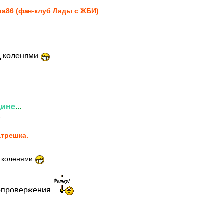
pa86 (фан-клуб Лиды с ЖБИ)
д коленями
дине
...
2
трешка.
д коленями
 опровержения