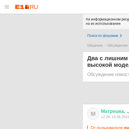
На информационном ресур
на их использование.
Поиск по форумам
Общение
Обсуждение 
Два с лишним
высокой модел
Обсуждение новос
Матрешка
.
М
12:29, 10.06.202
От пользователя
ma