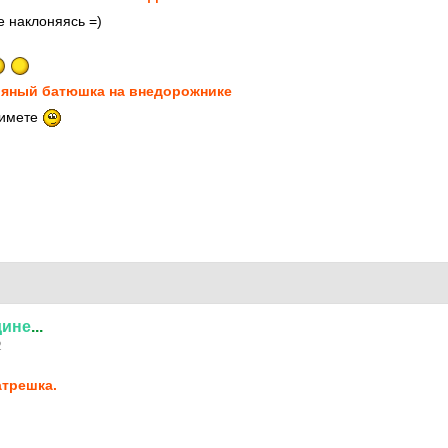
е наклоняясь =)
яный батюшка на внедорожнике
римете
дине
...
2
трешка.