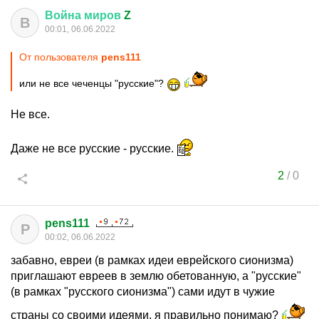
Война
миров
Z
В
00:01, 06.06.2022
От пользователя
pens111
или не все чеченцы "русские"?
Не все.
Даже не все русские - русские.
2
/
0
pens111
P
00:02, 06.06.2022
забавно, евреи (в рамках идеи еврейского сионизма)
приглашают евреев в землю обетованную, а "русские"
(в рамках "русского сионизма") сами идут в чужие
страны со своими идеями, я правильно понимаю?