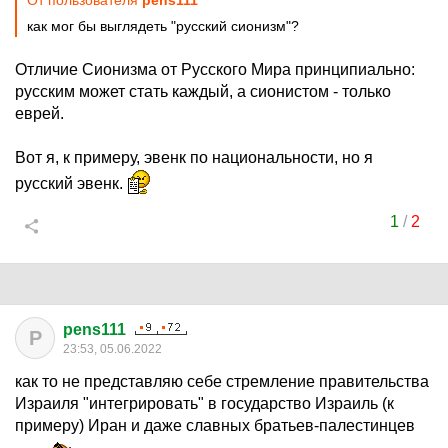
От пользователя
pens111
как мог бы выглядеть "русский сионизм"?
Отличие Сионизма от Русского Мира принципиально:
русским может стать каждый, а сионистом - только
еврей.
Вот я, к примеру, эвенк по национальности, но я
русский эвенк.
1
/
2
pens111
P
23:53, 05.06.2022
как то не представляю себе стремление правительства
Израиля "интегрировать" в государство Израиль (к
примеру) Иран и даже славных братьев-палестинцев