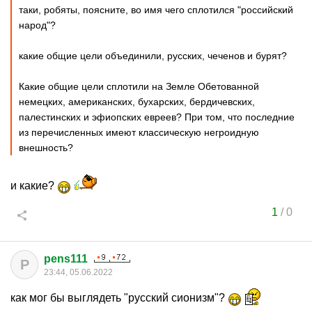
таки, робяты, поясните, во имя чего сплотился "российский
народ"?
какие общие цели объединили, русских, чеченов и бурят?
Какие общие цели сплотили на Земле Обетованной
немецких, американских, бухарских, бердичевских,
палестинских и эфиопских евреев? При том, что последние
из перечисленных имеют классическую негроидную
внешность?
и какие?
1
/
0
pens111
P
23:44, 05.06.2022
как мог бы выглядеть "русский сионизм"?