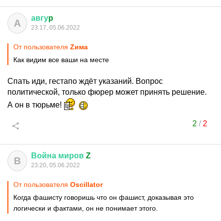
авгу
p
А
23:17, 05.06.2022
От пользователя
Zима
Как видим все ваши на месте
Спать иди, гестапо ждёт указаний. Вопрос
политической, только фюрер может принять решение.
А он в тюрьме!
2
/
2
Война
миров
Z
В
23:20, 05.06.2022
От пользователя
Oscillator
Когда фашисту говоришь что он фашист, доказывая это
логически и фактами, он не понимает этого.