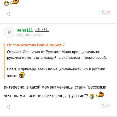
1
/
2
pens111
P
23:55, 05.06.2022
От пользователя
Война миров Z
Отличие Сионизма от Русского Мира принципиально:
русским может стать каждый, а сионистом - только еврей.
Вот я, к примеру, эвенк по национальности, но я русский
эвенк.
интересно, в какой момент чеченцы стали "русскими
чеченцами", или не все чеченцы "русские"?
1
/
0