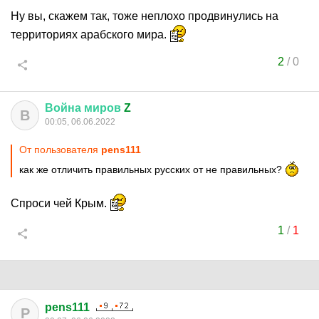
Ну вы, скажем так, тоже неплохо продвинулись на
территориях арабского мира.
2
/
0
Война
миров
Z
В
00:05, 06.06.2022
От пользователя
pens111
как же отличить правильных русских от не правильных?
Спроси чей Крым.
1
/
1
pens111
P