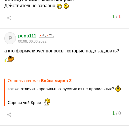
Действительно забавно
1
/
1
pens111
P
00:08, 06.06.2022
а кто формулирует вопросы, которые надо задавать?
От пользователя
Война миров Z
как же отличить правильных русских от не правильных?
Спроси чей Крым.
1
/
0