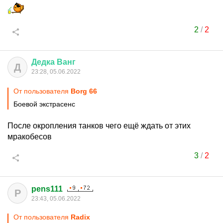
2
/
2
Дедка
Ванг
Д
23:28, 05.06.2022
От пользователя
Borg 66
Боевой экстрасенс
После окропления танков чего ещё ждать от этих
мракобесов
3
/
2
pens111
P
23:43, 05.06.2022
От пользователя
Rаdix