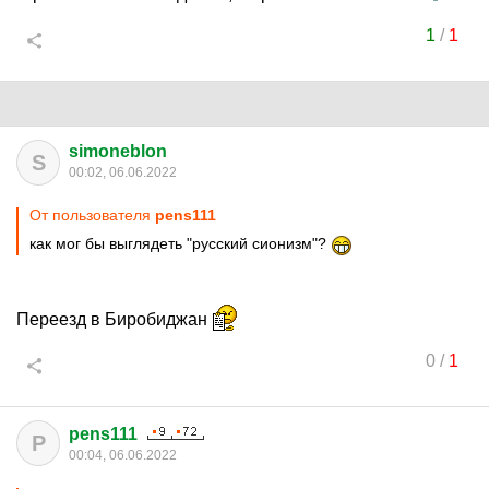
1
/
1
simoneblon
S
00:02, 06.06.2022
От пользователя
pens111
как мог бы выглядеть "русский сионизм"?
Переезд в Биробиджан
0
/
1
pens111
P
00:04, 06.06.2022