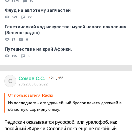
3174
80
Флуд на автотему запчастей
679
27
Генетический код искусства: музей нового поколения
(Зеленоградск)
17
0
Путешествие на край Африки.
195
5
Сомов
С
.
С
.
С
23:22, 05.06.2022
От пользователя
Rаdix
Из последнего - его удачнейший бросок пакета дрожжей в
областную сортирную яму.
Редискин оказывается русофоб, или уралофоб, как
покойный Жирик и Соловей пока еще не покойный..