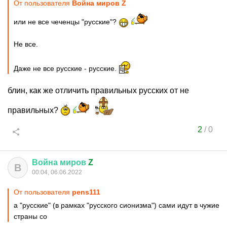
От пользователя
Война миров Z
или не все чеченцы "русские"?
Не все.
Даже не все русские - русские.
блин, как же отличить правильных русских от не
правильных?
2
/
0
Война
миров
Z
В
00:04, 06.06.2022
От пользователя
pens111
а "русские" (в рамках "русского сионизма") сами идут в чужие
страны со