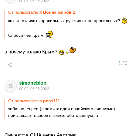
00:07, 06.06.2022
От пользователя
Война миров Z
как же отличить правильных русских от не правильных?
Спроси чей Крым.
а почему только Крым?
1
/
0
simoneblon
S
00:08, 06.06.2022
От пользователя
pens111
забавно, евреи (в рамках идеи еврейского сионизма)
приглашают евреев в землю обетованную, а
Они едут в США через Австрию.