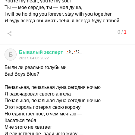
You're my heart, you're my soul
Ты — мое сердце, ты — моя душа,
I will be holding you forever, stay with you together
Я буду всегда обнимать тебя, я всегда буду с тобой...
0
/
1
Бывалый
эксперт
Б
20:37, 04.06.2022
Были ли реально голубыми
Bad Boys Blue?
Печальная, печальная луна сегодня ночью
Я разочаровал своего ангела
Печальная, печальная луна сегодня ночью
Этот король потерял свою корону
Но единственное, о чем мечтаю —
Касаться тебя
Мне этого не хватает
И единственное, ради чего живу —