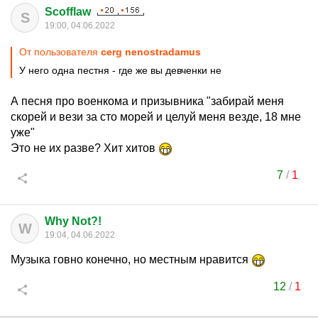
Scofflaw
S
19:00, 04.06.2022
От пользователя
cerg nenostradamus
У него одна пестня - где же вы девченки не
А песня про военкома и призывника "забирай меня
скорей и вези за сто морей и целуй меня везде, 18 мне
уже"
Это не их разве? Хит хитов
7
/
1
Why Not?!
W
19:04, 04.06.2022
Музыка говно конечно, но местным нравится
12
/
1