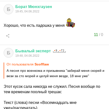
Борат
Мюнхгаузен
Б
19:45, 04.06.2022
Хорошо, что есть ладошка у меня
11
/
0
Бывалый
эксперт
Б
19:48, 04.06.2022
От пользователя
Scofflaw
А песня про военкома и призывника "забирай меня скорей и
вези за сто морей и целуй меня везде, 18 мне уже"
Этот кусок сала никогда не служил. Песня вообще по
тем временам поолный трешак:
Текст (слова) песни «Восемнадцать мне
уже»(распечатать)