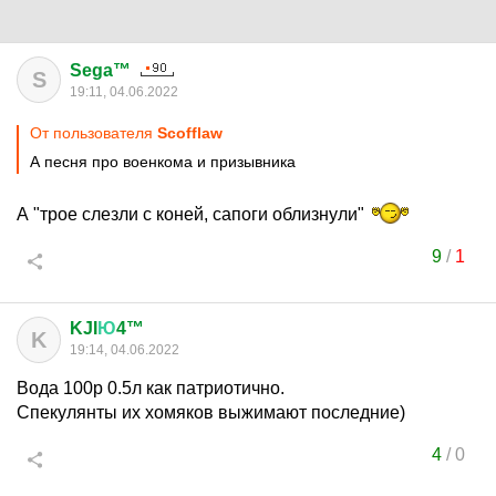
Sega™
S
19:11, 04.06.2022
От пользователя
Scofflaw
А песня про военкома и призывника
А "трое слезли с коней, сапоги облизнули"
9
/
1
KJI
Ю
4™
K
19:14, 04.06.2022
Вода 100р 0.5л как патриотично.
Спекулянты их хомяков выжимают последние)
4
/
0