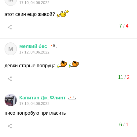
17:10, 04.06.2022
этот свин ещо живой?
7
/
4
мелкий
бес
М
17:12, 04.06.2022
девки старые попруца
11
/
2
Капитан
Дж
.
Флинт
17:19, 04.06.2022
писо попробую пригласить
6
/
1