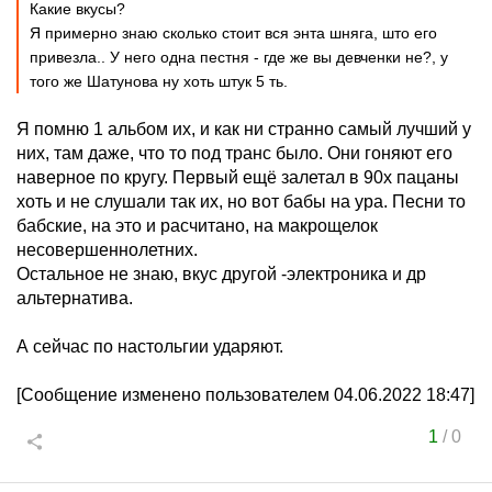
Какие вкусы?
Я примерно знаю сколько стоит вся энта шняга, што его
привезла.. У него одна пестня - где же вы девченки не?, у
того же Шатунова ну хоть штук 5 ть.
Я помню 1 альбом их, и как ни странно самый лучший у
них, там даже, что то под транс было. Они гоняют его
наверное по кругу. Первый ещё залетал в 90х пацаны
хоть и не слушали так их, но вот бабы на ура. Песни то
бабские, на это и расчитано, на макрощелок
несовершеннолетних.
Остальное не знаю, вкус другой -электроника и др
альтернатива.
А сейчас по настольгии ударяют.
[Сообщение изменено пользователем 04.06.2022 18:47]
1
/
0