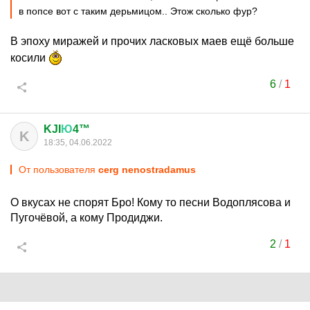
в попсе вот с таким дерьмицом.. Этож сколько фур?
В эпоху миражей и прочих ласковых маев ещё больше
косили
6
/
1
KJI
Ю
4™
K
18:35, 04.06.2022
От пользователя
cerg nenostradamus
О вкусах не спорят Бро! Кому то песни Водоплясова и
Пугочёвой, а кому Продиджи.
2
/
1