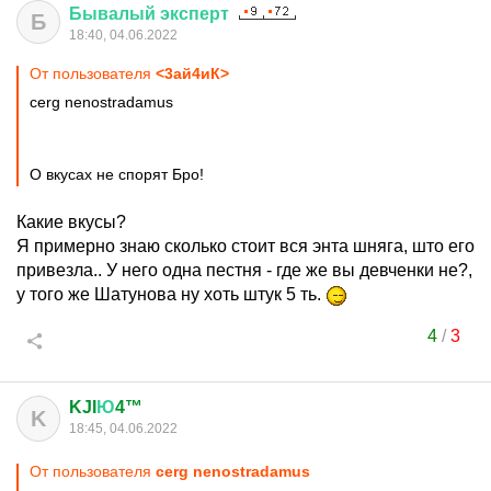
Бывалый
эксперт
Б
18:40, 04.06.2022
От пользователя
<3aй4иК>
cerg nenostradamus
О вкусах не спорят Бро!
Какие вкусы?
Я примерно знаю сколько стоит вся энта шняга, што его
привезла.. У него одна пестня - где же вы девченки не?,
у того же Шатунова ну хоть штук 5 ть.
4
/
3
KJI
Ю
4™
K
18:45, 04.06.2022
От пользователя
cerg nenostradamus