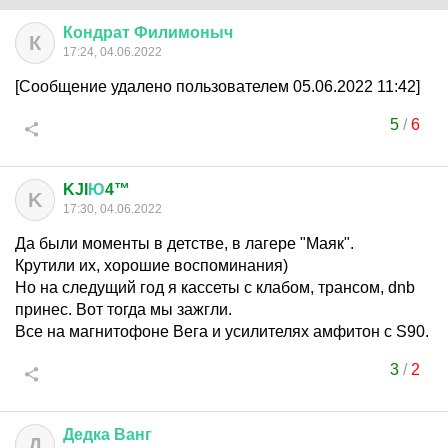
Кондрат
Филимоныч
К
17:24, 04.06.2022
[Сообщение удалено пользователем 05.06.2022 11:42]
5
/
6
KJI
Ю
4™
K
17:30, 04.06.2022
Да были моменты в детстве, в лагере "Маяк".
Крутили их, хорошие воспоминания)
Но на следущий год я кассеты с клабом, трансом, dnb
принес. Вот тогда мы зажгли.
Все на магнитофоне Вега и усилителях амфитон с S90.
3
/
2
Дедка
Ванг
Д