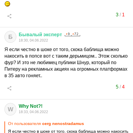
3
/
1
Бывалый
эксперт
Б
18:30, 04.06.2022
Я если честно в шоке от того, скока баблища можно
накосить в попсе вот с таким дерьмицом.. Этож сколько
фур? И это не любимец публики Шнур, который по
Питеру на рекламных акциях на огромных платформах
в 35 авто гоняет..
5
/
4
Why Not?!
W
18:33, 04.06.2022
От пользователя
cerg nenostradamus
Я если честно в шоке от того, скока баблища можно накосить