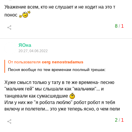
Уважение всем, кто не слушает и не ходит на это т
понос
8
/
1
ЯОна
20:27, 04.06.2022
От пользователя
cerg nenostradamus
Песня вообще по тем временам поолный трешак:
Хуже смысл только у тату в те же времена- песню
"мальчик гей" мы слышали как "мальчики"... и
танцевали как сумасшедшие
Или у них же "я робота люблю" робот робот я тебя
включу и полетели... это уже теперь ясно, о чем пели
2
/
1