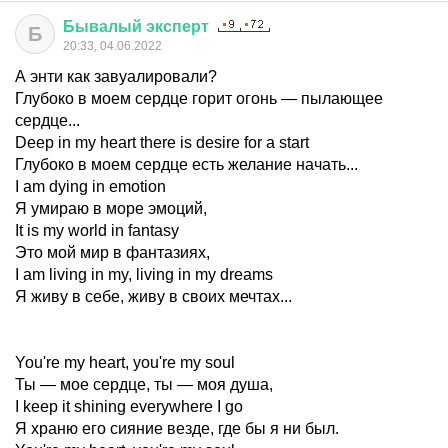
Бывалый
эксперт
Б
20:33, 04.06.2022
А энти как завуалировали?
Глубоко в моем сердце горит огонь — пылающее
сердце...
Deep in my heart there is desire for a start
Глубоко в моем сердце есть желание начать...
I am dying in emotion
Я умираю в море эмоций,
It is my world in fantasy
Это мой мир в фантазиях,
I am living in my, living in my dreams
Я живу в себе, живу в своих мечтах...
You're my heart, you're my soul
Ты — мое сердце, ты — моя душа,
I keep it shining everywhere I go
Я храню его сияние везде, где бы я ни был.