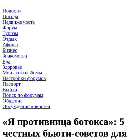
Новости
Погода
Недвижимость
Форум
Туризм
Отдых
Афиша
Бизнес
Знакомства
Еда
Здоровье
Мои фотоальбомы
Настройки форумов
Паспорт
Выйти
Поиск по форумам
Общение
Обсуждение новостей
«Я противница ботокса»: 5
честных бьюти-советов для