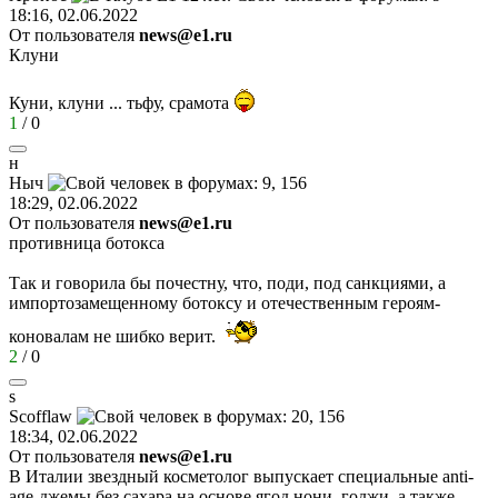
18:16, 02.06.2022
От пользователя
news@e1.ru
Клуни
Куни, клуни ... тьфу, срамота
1
/
0
н
Ныч
18:29, 02.06.2022
От пользователя
news@e1.ru
противница ботокса
Так и говорила бы почестну, что, поди, под санкциями, а
импортозамещенному ботоксу и отечественным героям-
коновалам не шибко верит.
2
/
0
s
Scofflaw
18:34, 02.06.2022
От пользователя
news@e1.ru
В Италии звездный косметолог выпускает специальные anti-
age-джемы без сахара на основе ягод нони, годжи, а также