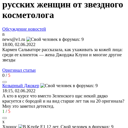
русских женщин от звездного
косметолога
Обсуждение новостей
n
news@e1.ru
18:00, 02.06.2022
Кармен Сальваторе рассказала, как ухаживать за кожей лица:
среди ее клиенток — жена Джорджа Клуни и многие другие
звезды
Оригинал статьи
0
/
5
Козырный
Джокер
18:15, 02.06.2022
А кто в курсе что вместо Зеленского щас некий дядко
красуется с бородой и на вид старше лет так на 20 оригинала?
Мну это заметил детектед.
1
/
5
х
Хронос