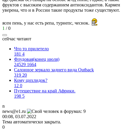
фруктов с высоким содержанием антиоксидантов. Кармен
уверена, что и в России такие продукты тоже существуют.
ясен пень, у нас есть репа, турнепс, чеснок.
1
/
0
сейчас читают
Что то прилетело
181
4
Флудовая(конец июля)
24529
1664
Салонное зеркало заднего вида Outback
319
20
Кому цихлидок?
12
0
Путешествие на край Африки.
198
5
n
news@e1.ru
00:08, 03.07.2022
Тема автоматически закрыта.
0