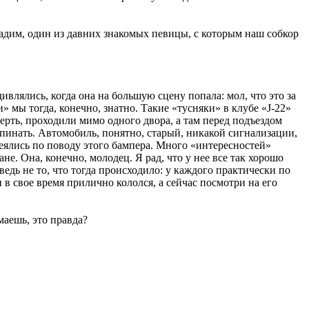
Вадим, один из давних знакомых певицы, с которым наш собкор
ивлялись, когда она на большую сцену попала: мол, что это за
 мы тогда, конечно, знатно. Такие «тусняки» в клубе «J-22»
рть, проходили мимо одного двора, а там перед подъездом
пинать. Автомобиль, понятно, старый, никакой сигнализации,
смеялись по поводу этого бампера. Много «интересностей»
не. Она, конечно, молодец. Я рад, что у нее все так хорошо
 ведь не то, что тогда происходило: у каждого практически по
н в свое время прилично кололся, а сейчас посмотри на его
маешь, это правда?