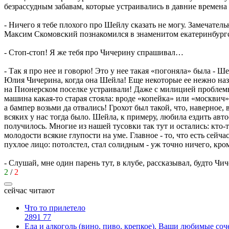
безрассудным забавам, которые устраивались в давние времен
- Ничего я тебе плохого про Шейлу сказать не могу. Замечате
Максим Скомовский познакомился в знаменитом екатеринбургс
- Стоп-стоп! Я же тебя про Чичерину спрашивал…
- Так я про нее и говорю! Это у нее такая «погоняла» была - Ш
Юлия Чичерина, когда она Шейла! Еще некоторые ее нежно назы
на Пионерском поселке устраивали! Даже с милицией проблемы
машина какая-то старая стояла: вроде «копейка» или «москвич
а бампер возьми да отвались! Грохот был такой, что, наверное
всяких у нас тогда было. Шейла, к примеру, любила ездить авто
получилось. Многие из нашей тусовки так тут и остались: кто-т
молодости всякие глупости на уме. Главное - то, что есть сейч
пухлое лицо: потолстел, стал солидным - уж точно ничего, кр
- Слушай, мне один парень тут, в клубе, рассказывал, будто Чи
2
/
2
сейчас читают
Что то прилетело
2891
77
Еда и алкоголь (вино, пиво, крепкое). Ваши любимые соч