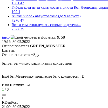
1361
42
Гибель кота из-за халатности приюта Кот Леопольд, скр
192
1
Анеки июле - августовские (до 9 августа)
7276
47
Вот и сам столкнулся - старые родители...
2327
35
imxo
19:16, 30.05.2022
От пользователя
GREEN_MONSTER
Цитата:
От пользователя: +Spy
балует регулярно различными концертами
Ещё бы Металлику пригласил бы с концертом
:-D
Или Шевчука.
:-D
1
/
0
r
RDenPost
21:09, 30.05.2022