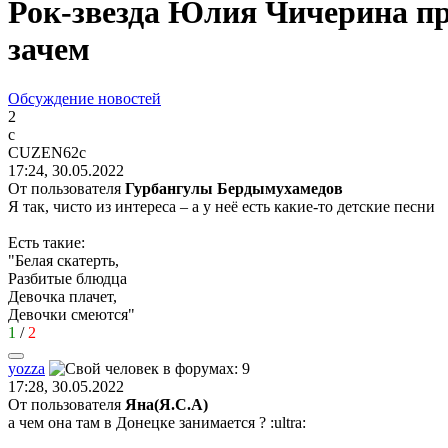
Рок-звезда Юлия Чичерина при
зачем
Обсуждение новостей
2
c
CUZEN62c
17:24, 30.05.2022
От пользователя
Гурбангулы Бердымухамедoв
Я так, чисто из интереса – а у неё есть какие-то детские песни
Есть такие:
"Белая скатерть,
Разбитые блюдца
Девочка плачет,
Девочки смеются"
1
/
2
yozza
17:28, 30.05.2022
От пользователя
Яна(Я.С.А)
а чем она там в Донецке занимается ?
:ultra: