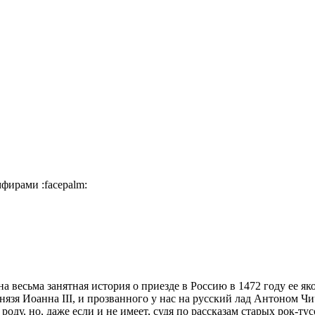
емфирами
:facepalm:
весьма занятная история о приезде в Россию в 1472 году ее яко
язя Иоанна III, и прозванного у нас на русский лад Антоном Чи
оду, но, даже если и не имеет, судя по рассказам старых рок-ту