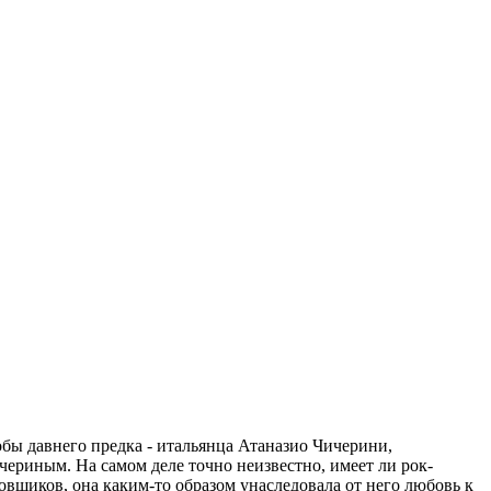
бы давнего предка - итальянца Атаназио Чичерини,
чериным. На самом деле точно неизвестно, имеет ли рок-
совщиков, она каким-то образом унаследовала от него любовь к