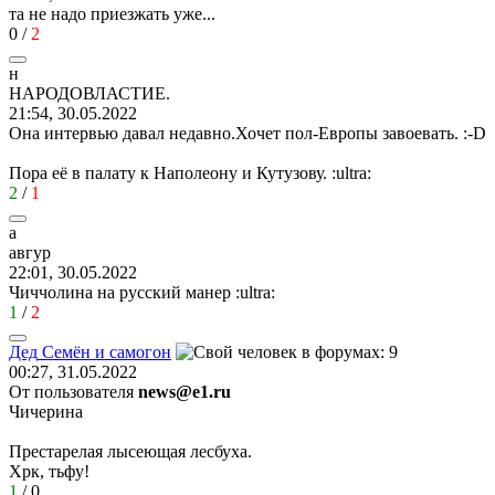
та не надо приезжать уже...
0
/
2
н
НАРОДОВЛАСТИЕ
.
21:54, 30.05.2022
Она интервью давал недавно.Хочет пол-Европы завоевать.
:-D
Пора её в палату к Наполеону и Кутузову.
:ultra:
2
/
1
а
авгу
p
22:01, 30.05.2022
Чиччолина на русский манер
:ultra:
1
/
2
Дед
Семён
и
самогон
00:27, 31.05.2022
От пользователя
news@e1.ru
Чичерина
Престарелая лысеющая лесбуха.
Хрк, тьфу!
1
/
0