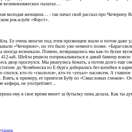
а в великокняжеских палатах…
льная молодая женщина… - так начал свой рассказ про Чичерину 
ком рок-клубе «Фауст».
ейла. Ее очень многие под этим прозвищем знали и потом даже уд
вали «Чичорино», но это было уже немного позже. «Барагозили»
 иногда возникали. Помню, возвращались мы как-то бухие вусме
» 412-ый. Шейла решила поприкалываться и давай бампер вовсю 
, весь двор проснулся. Мы рванулись бежать, а потом долго еще 
стопом: до Челябинска из Е-бурга добиралась без копейки в карма
о спился, кто-то «скололся», кто-то «уехал» насовсем. А главное
ас. Взять, к примеру, ее приятеля Бубу из «Смысловых глюков». О
оме кефира, не употребляет…
черина ему в свое время минет за бутылку пива делала. Как ты ду
етания