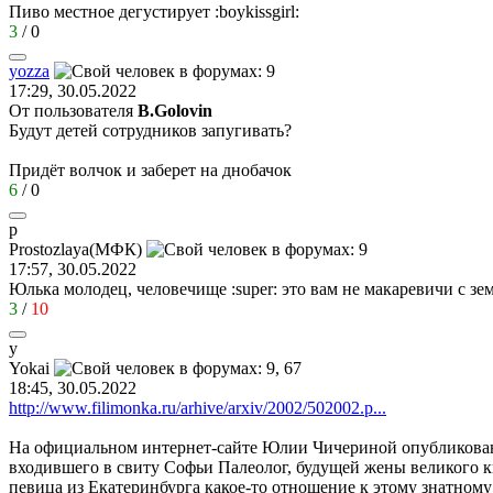
Пиво местное дегустирует
:boykissgirl:
3
/
0
yozza
17:29, 30.05.2022
От пользователя
B.Golovin
Будут детей сотрудников запугивать?
Придёт волчок и заберет на днобачок
6
/
0
p
Prostozlaya(
МФК
)
17:57, 30.05.2022
Юлька молодец, человечище
:super:
это вам не макаревичи с з
3
/
10
y
Yokai
18:45, 30.05.2022
http://www.filimonka.ru/arhive/arxiv/2002/502002.p...
На официальном интернет-сайте Юлии Чичериной опубликована 
входившего в свиту Софьи Палеолог, будущей жены великого кн
певица из Екатеринбурга какое-то отношение к этому знатному р