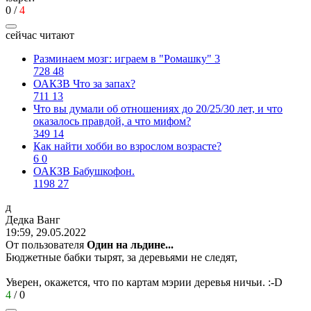
0
/
4
сейчас читают
Разминаем мозг: играем в "Ромашку" 3
728
48
ОАКЗВ Что за запах?
711
13
Что вы думали об отношениях до 20/25/30 лет, и что
оказалось правдой, а что мифом?
349
14
Как найти хобби во взрослом возрасте?
6
0
ОАКЗВ Бабушкофон.
1198
27
д
Дедка
Ванг
19:59, 29.05.2022
От пользователя
Один на льдине...
Бюджетные бабки тырят, за деревьями не следят,
Уверен, окажется, что по картам мэрии деревья ничьи.
:-D
4
/
0