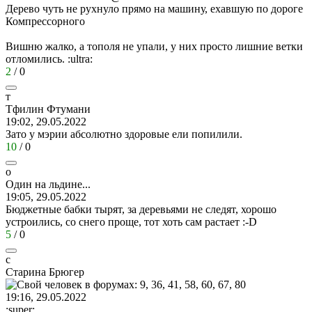
Дерево чуть не рухнуло прямо на машину, ехавшую по дороге
Компрессорного
Вишню жалко, а тополя не упали, у них просто лишние ветки
отломились.
:ultra:
2
/
0
т
Тфилин
Фтумани
19:02, 29.05.2022
Зато у мэрии абсолютно здоровые ели попилили.
10
/
0
о
Один
на
льдине
...
19:05, 29.05.2022
Бюджетные бабки тырят, за деревьями не следят, хорошо
устроились, со снего проще, тот хоть сам растает
:-D
5
/
0
с
Старина
Брюгер
19:16, 29.05.2022
:super: