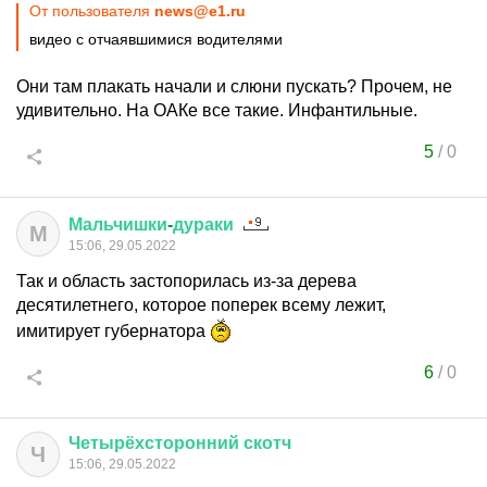
От пользователя
news@e1.ru
видео с отчаявшимися водителями
Они там плакать начали и слюни пускать? Прочем, не
удивительно. На ОАКе все такие. Инфантильные.
5
/
0
Мальчишки
-
дураки
М
15:06, 29.05.2022
Так и область застопорилась из-за дерева
десятилетнего, которое поперек всему лежит,
имитирует губернатора
6
/
0
Четырёхсторонний
скотч
Ч
15:06, 29.05.2022