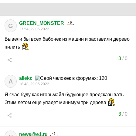
GREEN_MONSTER
G
17:54, 29.05.2022
Вывели бы всех бабонек из машин и заставили дерево
пилить
3
/
0
allekc
A
18:48, 29.05.2022
Я счас буду как игорьмайл будующее предсказывать
Этим летом еще упадет минимум три дерева
3
/
0
news@e1.ru