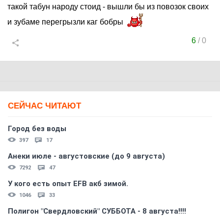
такой табун народу стоид - вышли бы из повозок своих
и зубаме перегрызли каг бобры
6
/
0
СЕЙЧАС ЧИТАЮТ
Город без воды
397
17
Анеки июле - августовские (до 9 августа)
7292
47
У кого есть опыт EFB акб зимой.
1046
33
Полигон "Свердловский" СУББОТА - 8 августа!!!!