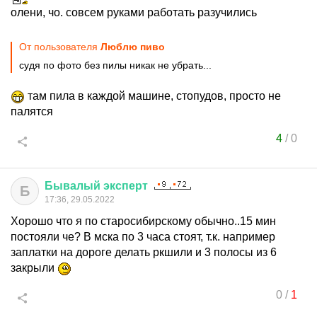
олени, чо. совсем руками работать разучились
От пользователя
Люблю пиво
судя по фото без пилы никак не убрать...
там пила в каждой машине, стопудов, просто не
палятся
4
/
0
Бывалый
эксперт
Б
17:36, 29.05.2022
Хорошо что я по старосибирскому обычно..15 мин
постояли че? В мска по 3 часа стоят, т.к. например
заплатки на дороге делать ркшили и 3 полосы из 6
закрыли
0
/
1