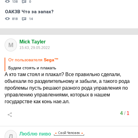
138
0
ОАКЗВ Что за запах?
818
14
Mick Tayler
M
15:43, 29.05.2022
От пользователя
Sega™
Будем стоять и плакать
А кто там стоял и плакал? Все правильно сделали,
объехали по разделительному и забыли, а такого рода
проблемы пусть решают разного рода управления по
управлению управлениями, которых в нашем
государстве как конь нае.ал.
4
/
1
Люблю
пиво
Л