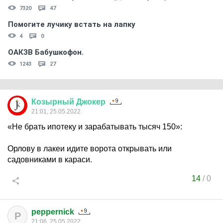
7320
47
Помогите лучику встать на лапку
4
0
ОАКЗВ Бабушкофон.
1243
27
Козырный
Джокер
21:01, 25.05.2022
«Не брать ипотеку и зарабатывать тысяч 150»:
Орлову в лакеи идите ворота открывать или
садовниками в караси.
14
/
0
peppernick
P
21:06, 25.05.2022