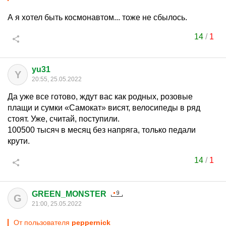
А я хотел быть космонавтом... тоже не сбылось.
14
/
1
yu31
Y
20:55, 25.05.2022
Да уже все готово, ждут вас как родных, розовые
плащи и сумки «Самокат» висят, велосипеды в ряд
стоят. Уже, считай, поступили.
100500 тысяч в месяц без напряга, только педали
крути.
14
/
1
GREEN_MONSTER
G
21:00, 25.05.2022
От пользователя
peppernick