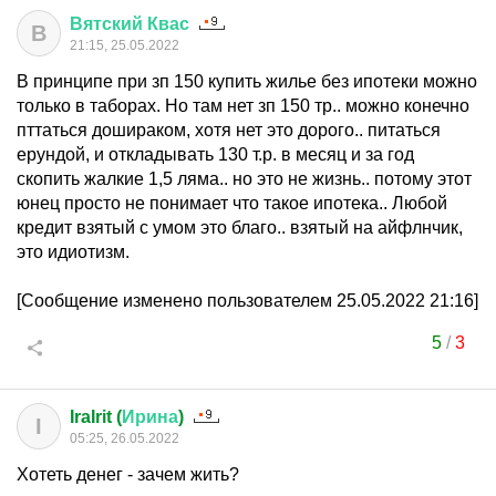
Вятский
Квас
В
21:15, 25.05.2022
В принципе при зп 150 купить жилье без ипотеки можно
только в таборах. Но там нет зп 150 тр.. можно конечно
пттаться дошираком, хотя нет это дорого.. питаться
ерундой, и откладывать 130 т.р. в месяц и за год
скопить жалкие 1,5 ляма.. но это не жизнь.. потому этот
юнец просто не понимает что такое ипотека.. Любой
кредит взятый с умом это благо.. взятый на айфлнчик,
это идиотизм.
[Сообщение изменено пользователем 25.05.2022 21:16]
5
/
3
IraIrit (
Ирина
)
I
05:25, 26.05.2022
Хотеть денег - зачем жить?