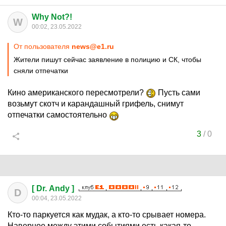
Why Not?!
W
00:02, 23.05.2022
От пользователя
news@e1.ru
Жители пишут сейчас заявление в полицию и СК, чтобы
сняли отпечатки
Кино американского пересмотрели?
Пусть сами
возьмут скотч и карандашный грифель, снимут
отпечатки самостоятельно
3
/
0
[ Dr. Andy ]
D
00:04, 23.05.2022
Кто-то паркуется как мудак, а кто-то срывает номера.
Наверное между этими событиями есть какая-то