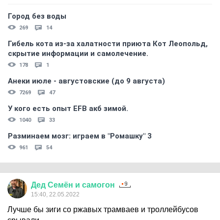
Город без воды
269
14
Гибель кота из-за халатности приюта Кот Леопольд,
скрытиe информации и самолечение.
178
1
Анеки июле - августовские (до 9 августа)
7269
47
У кого есть опыт EFB акб зимой.
1040
33
Разминаем мозг: играем в "Ромашку" 3
961
54
Дед
Семён
и
самогон
15:40, 22.05.2022
Лучше бы зиги со ржавых трамваев и троллейбусов