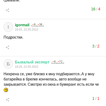
срывали.
16
/
4
igormail
I
16:02, 22.05.2022
Подростки.
3
/
2
Бывалый
эксперт
Б
18:26, 22.05.2022
Нихрена се, уже близко к мну подбираются..А у мну
батарейка в брелке кончилась, авто вообще не
закрывается. Смотрю из окна и бумеранг есть если че
1
/
1