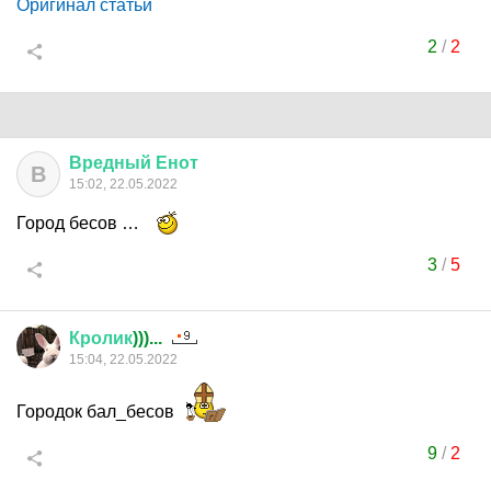
Оригинал статьи
2
/
2
Вредный
Енот
В
15:02, 22.05.2022
Город бесов …
3
/
5
Кролик
)))...
15:04, 22.05.2022
Городок бал_бесов
9
/
2