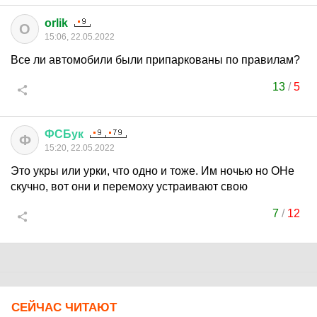
orlik
O
15:06, 22.05.2022
Все ли автомобили были припаркованы по правилам?
13
/
5
ФСБук
Ф
15:20, 22.05.2022
Это укры или урки, что одно и тоже. Им ночью но ОНе
скучно, вот они и перемоху устраивают свою
7
/
12
СЕЙЧАС ЧИТАЮТ