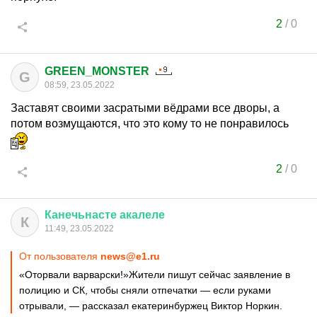
2
/
0
GREEN_MONSTER
G
08:59, 23.05.2022
Заставят своими засратыми вёдрами все дворы, а
потом возмущаются, что это кому то не понравилось
2
/
0
Канечьнасте
акалеле
К
11:49, 23.05.2022
От пользователя
news@e1.ru
«Оторвали варварски!»Жители пишут сейчас заявление в
полицию и СК, чтобы сняли отпечатки — если руками
отрывали, — рассказал екатеринбуржец Виктор Норкин.