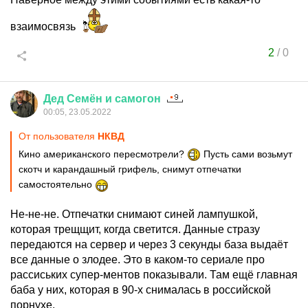
взаимосвязь
2
/
0
Дед
Семён
и
самогон
00:05, 23.05.2022
От пользователя
НКВД
Кино американского пересмотрели?
Пусть сами возьмут
скотч и карандашный грифель, снимут отпечатки
самостоятельно
Не-не-не. Отпечатки снимают синей лампушкой,
которая трещщит, когда светится. Данные стразу
передаются на сервер и через 3 секунды база выдаёт
все данные о злодее. Это в каком-то сериале про
рассиських супер-ментов показывали. Там ещё главная
баба у них, которая в 90-х снималась в российской
порнухе.