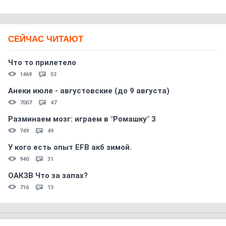
СЕЙЧАС ЧИТАЮТ
Что то прилетело
1469
53
Анеки июле - августовские (до 9 августа)
7007
47
Разминаем мозг: играем в "Ромашку" 3
749
49
У кого есть опыт EFB акб зимой.
940
31
ОАКЗВ Что за запах?
716
13