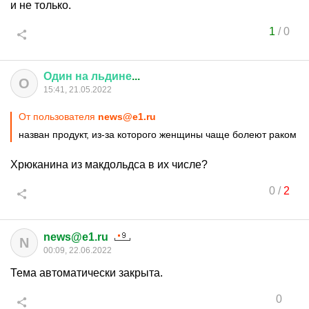
и не только.
1
/
0
Один
на
льдине
...
О
15:41, 21.05.2022
От пользователя
news@e1.ru
назван продукт, из-за которого женщины чаще болеют раком
Хрюканина из макдольдса в их числе?
0
/
2
news@e1.ru
N
00:09, 22.06.2022
Тема автоматически закрыта.
0