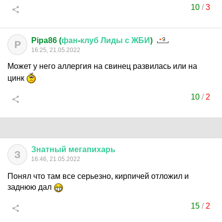
10
/
3
Pipa86 (
фан
-
клуб
Лиды
с
ЖБИ
)
P
16:25, 21.05.2022
Может у него аллергия на свинец развилась или на
цинк
10
/
2
Знатный
мегапихарь
З
16:46, 21.05.2022
Понял что там все серьезно, кирпичей отложил и
заднюю дал
15
/
2