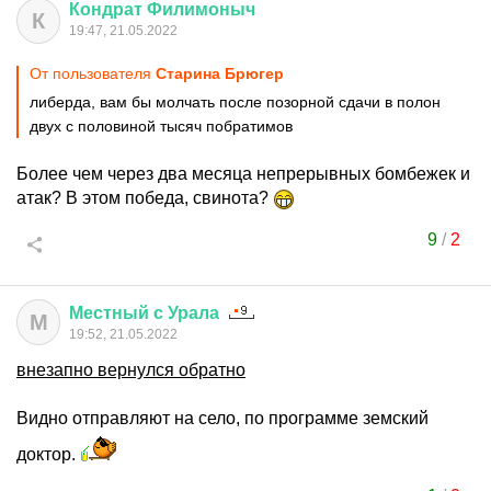
Кондрат
Филимоныч
К
19:47, 21.05.2022
От пользователя
Старина Брюгер
либерда, вам бы молчать после позорной сдачи в полон
двух с половиной тысяч побратимов
Более чем через два месяца непрерывных бомбежек и
атак? В этом победа, свинота?
9
/
2
Местный
с
Урала
М
19:52, 21.05.2022
внезапно вернулся обратно
Видно отправляют на село, по программе земский
доктор.