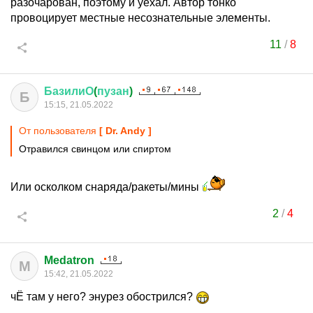
разочарован, поэтому и уехал. Автор тонко
провоцирует местные несознательные элементы.
11
/
8
БазилиО
(
пузан
)
Б
15:15, 21.05.2022
От пользователя
[ Dr. Andy ]
Отравился свинцом или спиртом
Или осколком снаряда/ракеты/мины
2
/
4
Medatron
M
15:42, 21.05.2022
чЁ там у него? энурез обострился?