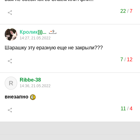
22
/
7
Кролик
)))...
14:27, 21.05.2022
Шарашку эту еразную еще не закрыли???
7
/
12
Ribbe-38
R
14:36, 21.05.2022
внезапно
11
/
4