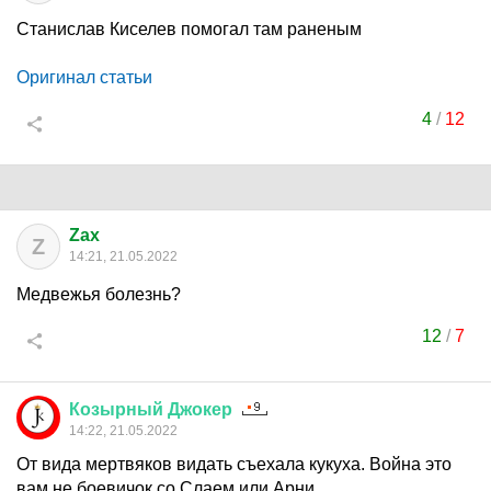
Станислав Киселев помогал там раненым
Оригинал статьи
4
/
12
Zax
Z
14:21, 21.05.2022
Медвежья болезнь?
12
/
7
Козырный
Джокер
14:22, 21.05.2022
От вида мертвяков видать съехала кукуха. Война это
вам не боевичок со Слаем или Арни...