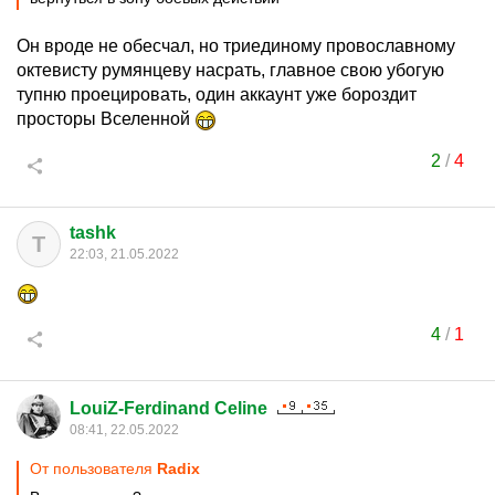
Он вроде не обесчал, но триединому провославному
октевисту румянцеву насрать, главное свою убогую
тупню проецировать, один аккаунт уже бороздит
просторы Вселенной
2
/
4
tashk
T
22:03, 21.05.2022
4
/
1
LouiZ-Ferdinand Celine
08:41, 22.05.2022
От пользователя
Rаdix