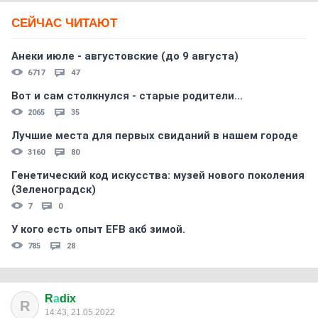
СЕЙЧАС ЧИТАЮТ
Анеки июле - августовские (до 9 августа)
6717
47
Вот и сам столкнулся - старые родители...
2065
35
Лучшие места для первых свиданий в нашем городе
3160
80
Генетический код искусства: музей нового поколения
(Зеленоградск)
7
0
У кого есть опыт EFB акб зимой.
785
28
R
а
dix
R
14:43, 21.05.2022