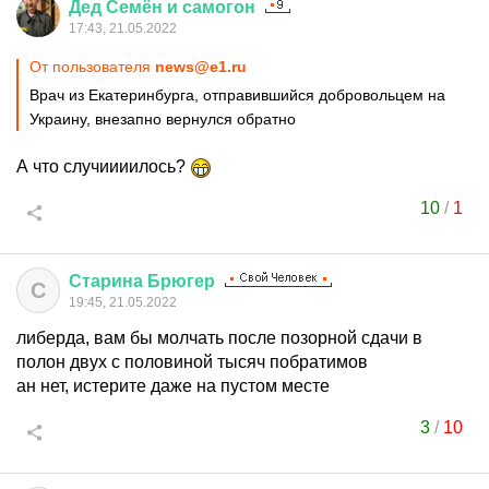
Дед
Семён
и
самогон
17:43, 21.05.2022
От пользователя
news@e1.ru
Врач из Екатеринбурга, отправившийся добровольцем на
Украину, внезапно вернулся обратно
А что случиииилось?
10
/
1
Старина
Брюгер
С
19:45, 21.05.2022
либерда, вам бы молчать после позорной сдачи в
полон двух с половиной тысяч побратимов
ан нет, истерите даже на пустом месте
3
/
10