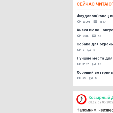
СЕЙЧАС ЧИТАЮ
Флудовая(конец и
23093
1597
Анеки июле - авгус
6435
47
Собака для охраны
7
0
Лучшие места для
3107
80
Хороший ветерина
59
0
Козырный
08:12, 19.05.202
Напомним, неизвес