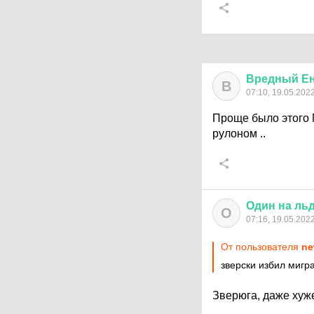
Вредный
Е
В
07:10, 19.05.202
Проще было этого 
рулоном ..
Один
на
ль
О
07:16, 19.05.202
От пользователя
ne
зверски избил мигра
Зверюга, даже хуж