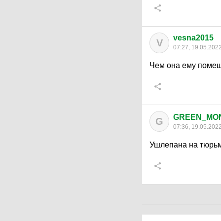
vesna2015
V
07:27, 19.05.202
Чем она ему поме
GREEN_MO
G
07:36, 19.05.202
Ушлепана на тюрьм