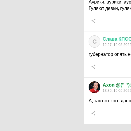
Аурики, аурики, аур
Гуляют девки, гуля
Слава
КПС
С
12:27, 19.05.202
губернатор опять 
Axon @(°_°
13:35, 19.05.202
А, так вот кого дав