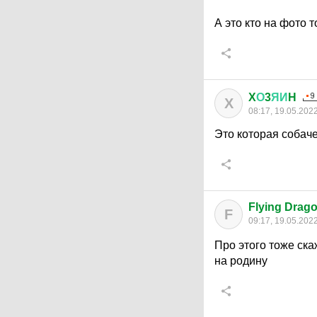
А это кто на фото т
X
О
3
ЯИ
H
X
08:17, 19.05.202
Это которая собач
Flying Drag
F
09:17, 19.05.202
Про этого тоже ска
на родину