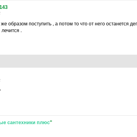
143
2
же образом поступить , а потом то что от него останется де
лечится .
2
?
вые
сантехники
плюс
"
2