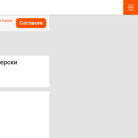
огласие
Согласен
верски