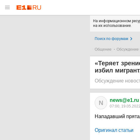
На информационном ресур
на их использование.
Поиск по форумам
Общение
Обсуждение 
«Теряет зрени
избил мигрант
Обсуждение новос
news@e1.ru
N
07:00, 19.05.202
Нападавший прятал
Оригинал статьи