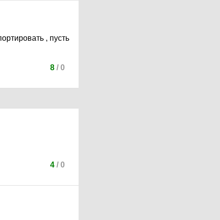
портировать , пусть
8
/
0
4
/
0