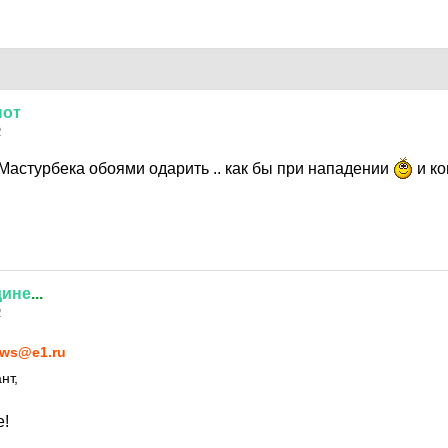
нот
2
Мастурбека обоями одарить .. как бы при нападении
и к
дине
...
2
ws@e1.ru
нт,
е!