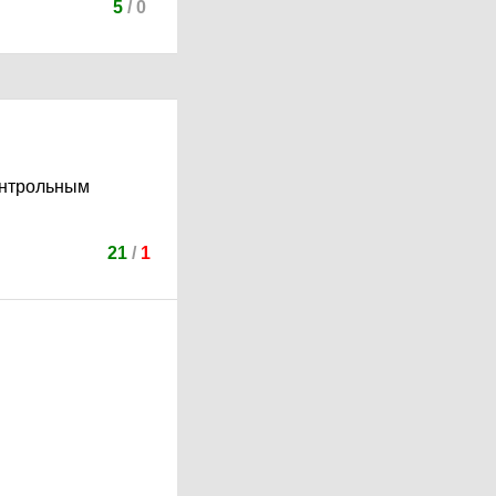
5
/
0
онтрольным
21
/
1