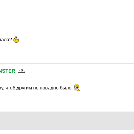
2
шала?
NSTER
2
у, чтоб другим не повадно было