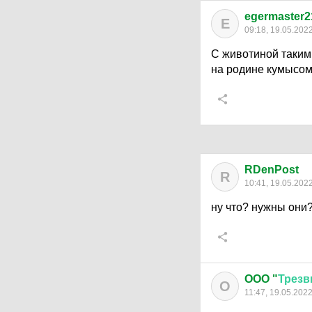
egermaster2
E
09:18, 19.05.202
С животиной таким 
на родине кумысом 
RDenPost
R
10:41, 19.05.202
ну что? нужны они
OOO "
Трез
O
11:47, 19.05.202