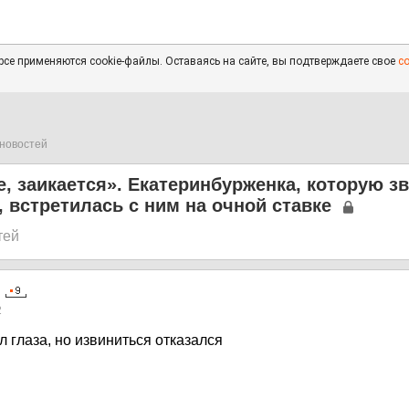
се применяются cookie-файлы. Оставаясь на сайте, вы подтверждаете свое
с
новостей
е, заикается». Екатеринбурженка, которую з
, встретилась с ним на очной ставке
тей
2
 глаза, но извиниться отказался