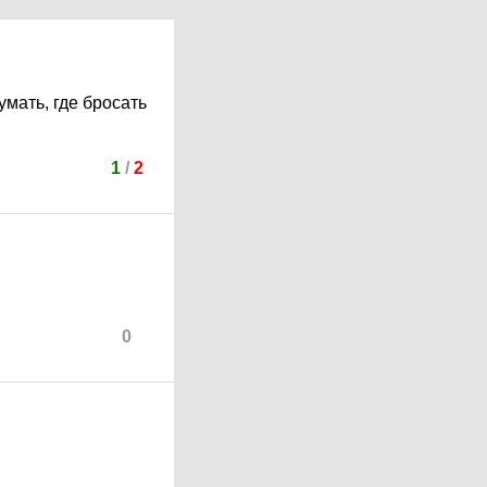
умать, где бросать
1
/
2
0