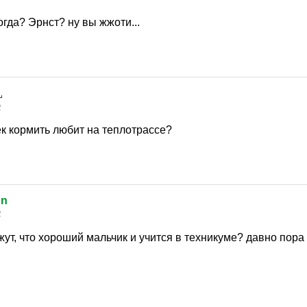
огда? Эрнст? ну вы жжоти...
2
ек кормить любит на теплотрассе?
on
2
жут, что хороший мальчик и учится в техникуме? давно пора