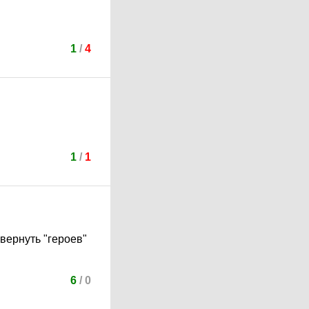
1
/
4
1
/
1
 вернуть "героев"
6
/
0