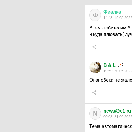
Фиалка
_
Ф
14:43, 19.05.202
Всем любителям бро
и куда плювать( лу
B & L
19:59, 20.05.202
Онанобека не жалет
news@e1.ru
N
00:08, 21.06.202
Тема автоматическ