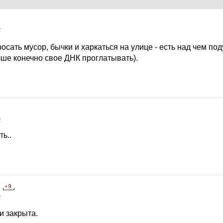
2
сать мусор, бычки и харкаться на улице - есть над чем под
чше конечно свое ДНК проглатывать).
2
ь..
2
и закрыта.