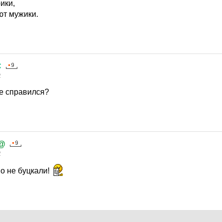
ики,
ют мужики.
С
2
не справился?
)@
2
но не буцкали!