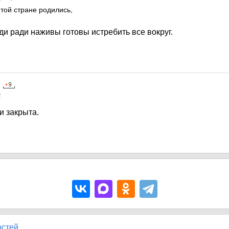
 той стране родились,
и ради наживы готовы истребить все вокруг.
2
и закрыта.
остей