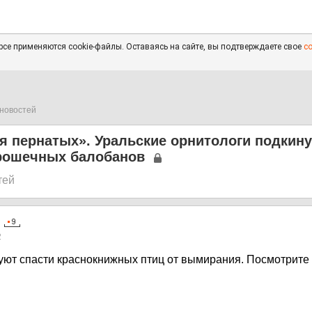
се применяются cookie-файлы. Оставаясь на сайте, вы подтверждаете свое
с
новостей
я пернатых». Уральские орнитологи подкину
крошечных балобанов
тей
2
уют спасти краснокнижных птиц от вымирания. Посмотрите