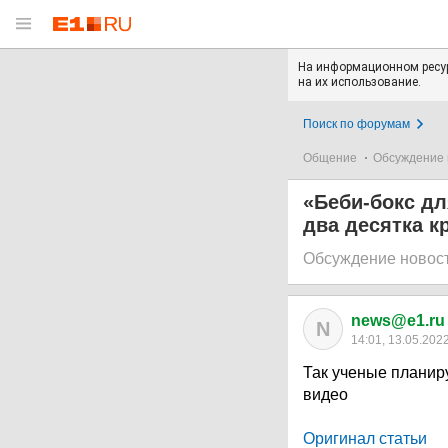
На информационном ресур
на их использование.
Поиск по форумам
Общение
Обсуждение 
«Беби-бокс дл
два десятка 
Обсуждение новос
news@e1.ru
N
14:01, 13.05.202
Так ученые планир
видео
Оригинал статьи