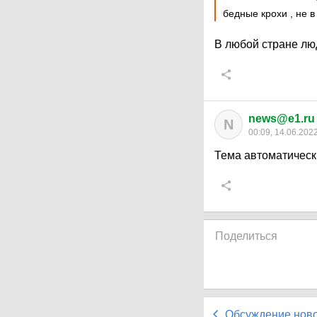
бедные крохи , не в
В любой стране люд
news@e1.ru
N
00:09, 14.06.202
Тема автоматическ
Поделиться
Обсуждение нов