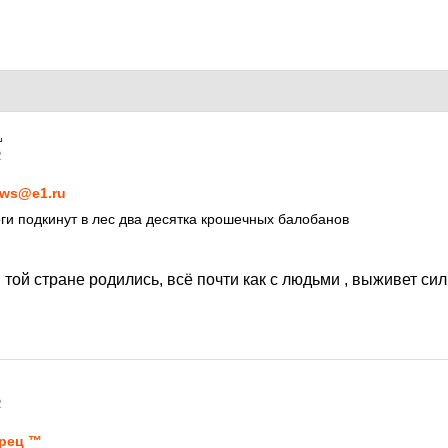
2
ws@e1.ru
ги подкинут в лес два десятка крошечных балобанов
в той стране родились, всё почти как с людьми , выживет с
2
рец ™