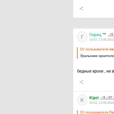
Горец
™
Г
14:57, 13.05.202
От пользователя
ne
Уральские орнитоло
бедные крохи , не 
Kipri
K
15:01, 13.05.202
От пользователя
Го