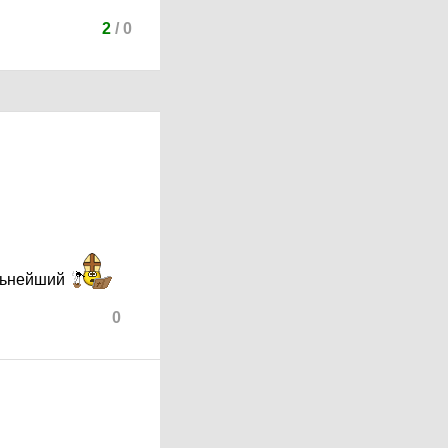
2
/
0
ильнейший
0