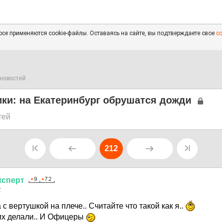
се применяются cookie-файлы. Оставаясь на сайте, вы подтверждаете свое
с
новостей
ики: на Екатеринбург обрушатся дожди
тей
212
ксперт
2
 с вертушкой на плече.. Считайте что такой как я..
их делали.. И Офицеры