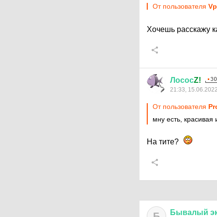
От пользователя
Vр
Хочешь расскажу ка
Лосос
Z!
21:33, 15.06.202
От пользователя
Pr
мну есть, красивая 
На тите?
Бывалый
э
Б