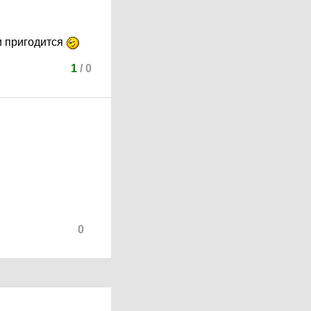
 и пригодится
1
/
0
0