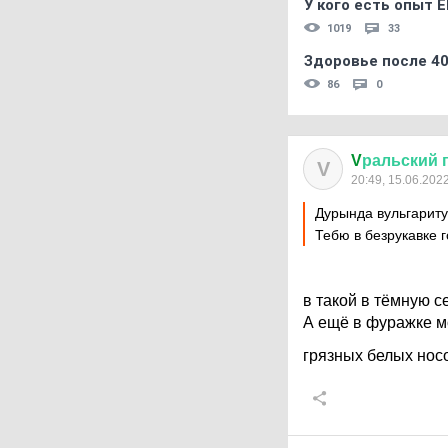
У кого есть опыт E
1019
33
Здоровье после 4
86
0
V
ральский
V
20:49, 15.06.202
Дурында вульгарит
Тебю в безрукавке
в такой в тёмную с
А ещё в фуражке м
грязных белых нос