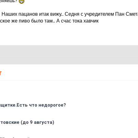
 гоняешь?
.. Наших пацанов итак вижу.. Седня с учредителем Пан Сме
шское же пиво было там.. А счас тока хавчик
Т
 щитке.Есть что недорогое?
товские (до 9 августа)