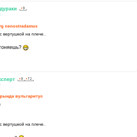
дураки
2
rg nenostradamus
с вертушкой на плече..
 гоняешь?
ксперт
2
рында вульгаритус
s
с вертушкой на плече..