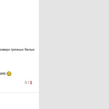
поверх грязных белых
ешно
0
/
1