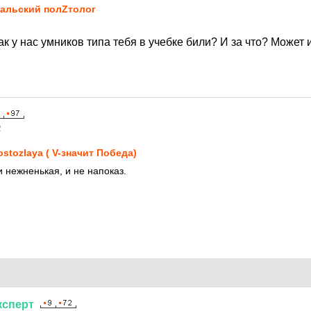
альский полZтолог
к у нас умников типа тебя в учебке били? И за что? Может
2
ostozlaya ( V-значит Победа)
и нежненькая, и не напоказ.
ксперт