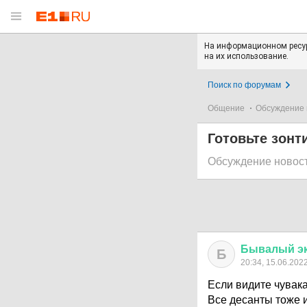
На информационном ресур
на их использование.
Поиск по форумам
Общение
Обсуждение 
Готовьте зонт
Обсуждение новос
Бывалый
э
Б
20:34, 15.06.202
Если видите чувака
Все десанты тоже 