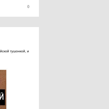
0
йской тушонкой, и