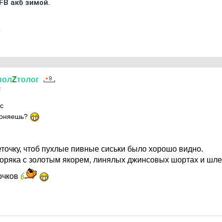
FB акб зимой.
0
пол
Z
толог
2
ус
 гоняешь?
еточку, чтоб пухлые пивные сиськи было хорошо видно.
оряка с золотым якорем, линялых джинсовых шортах и шл
очков