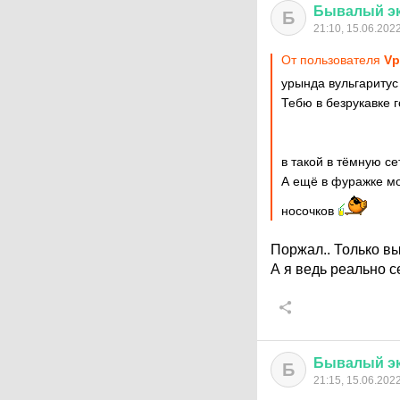
Бывалый
э
Б
21:10, 15.06.202
От пользователя
Vр
урында вульгариту
Тебю в безрукавке
в такой в тёмную с
А ещё в фуражке мо
носочков
Поржал.. Только в
А я ведь реально с
Бывалый
э
Б
21:15, 15.06.202