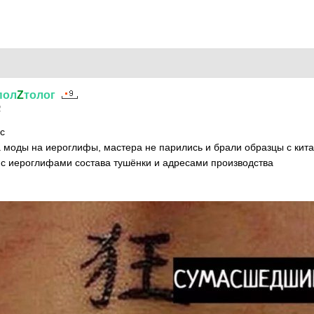
пол
Z
толог
2
ус
а моды на иероглифы, мастера не парились и брали образцы с кита
 с иероглифами состава тушёнки и адресами производства