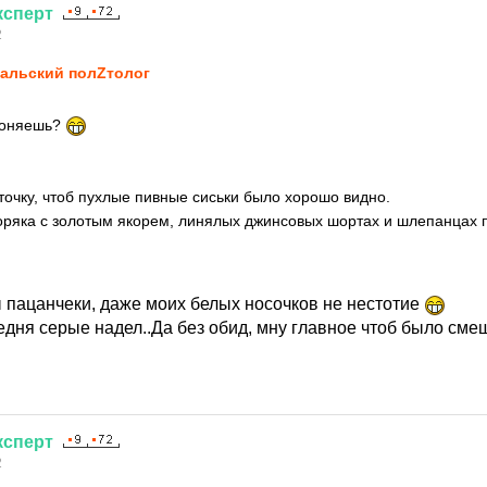
ксперт
2
альский полZтолог
с
 гоняешь?
еточку, чтоб пухлые пивные сиськи было хорошо видно.
ряка с золотым якорем, линялых джинсовых шортах и шлепанцах 
ы пацанчеки, даже моих белых носочков не нестотие
едня серые надел..Да без обид, мну главное чтоб было см
ксперт
2