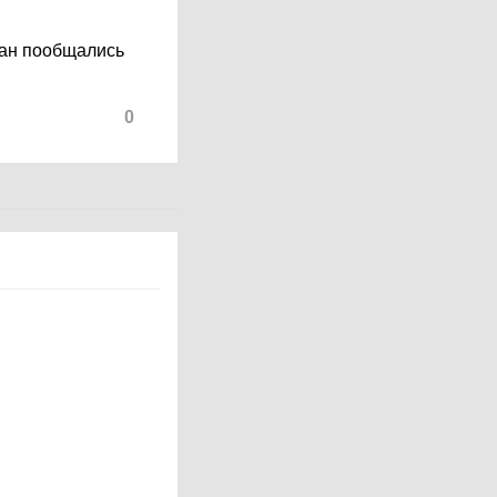
тан пообщались
0