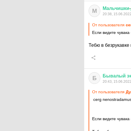
Мальчишки
-
М
20:38, 15.06.202
От пользователя
ce
Если видите чувака 
Тебю в безрукавке
Бывалый
э
Б
20:43, 15.06.202
От пользователя
Ду
cerg nenostradamu
Если видите чувака 