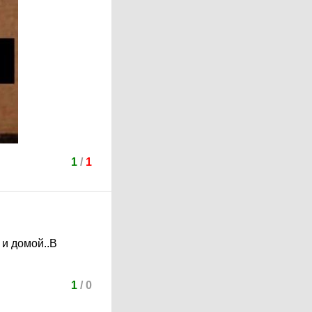
1
/
1
 и домой..В
1
/
0