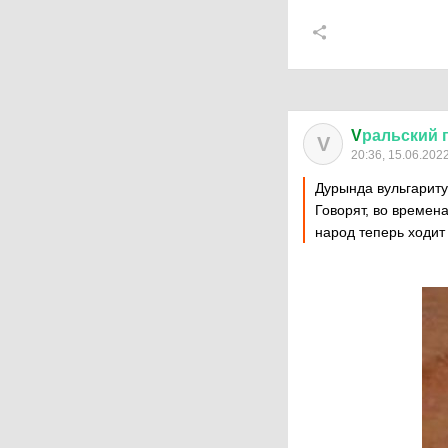
V
ральский
V
20:36, 15.06.202
Дурында вульгарит
Говорят, во времен
народ теперь ходит