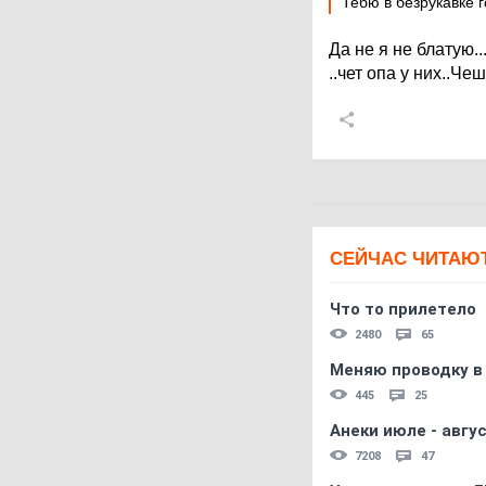
Тебю в безрукавке
Да не я не блатую.
..чет опа у них..Че
СЕЙЧАС ЧИТАЮ
Что то прилетело
2480
65
Меняю проводку в
445
25
Анеки июле - авгус
7208
47