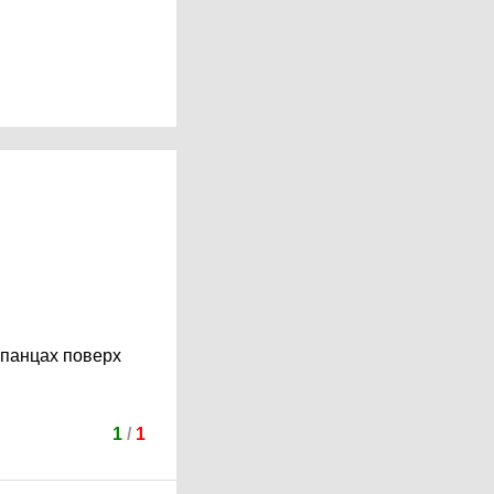
епанцах поверх
1
/
1