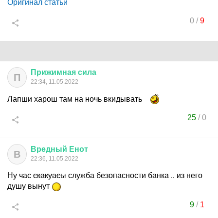
Оригинал статьи
0
/
9
Прижимная
сила
П
22:34, 11.05.2022
Лапши харош там на ночь вкидывать
25
/
0
Вредный
Енот
В
22:36, 11.05.2022
Ну час
скакуасы
служба безопасности банка .. из него
душу вынут
9
/
1