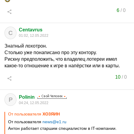
6
/
0
Centavrus
C
01:02, 12.05.2022
Знатный лохотрон.
Столько уже понаписано про эту контору.
Рискну предположить, что владелец лотереи имел
какое-то отношение к игре в напёрстки или в карты.
10
/
0
Polinin
P
04:24, 12.05.2022
От пользователя
XО3ЯИH
От пользователя
news@e1.ru
Антон работает старшим специалистом в IT-компании.