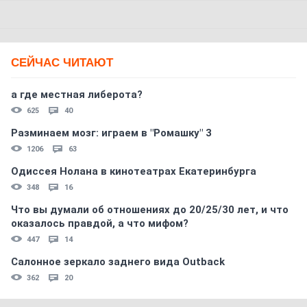
СЕЙЧАС ЧИТАЮТ
а где местная либерота?
625
40
Разминаем мозг: играем в "Ромашку" 3
1206
63
Одиссея Нолана в кинотеатрах Екатеринбурга
348
16
Что вы думали об отношениях до 20/25/30 лет, и что
оказалось правдой, а что мифом?
447
14
Салонное зеркало заднего вида Outback
362
20