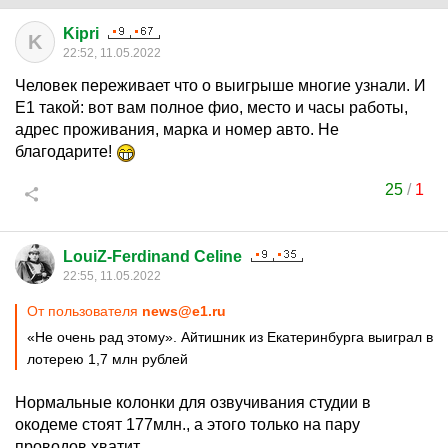
Kipri
K
22:52, 11.05.2022
Человек переживает что о выигрыше многие узнали. И
Е1 такой: вот вам полное фио, место и часы работы,
адрес проживания, марка и номер авто. Не
благодарите!
25
/
1
LouiZ-Ferdinand Celine
22:55, 11.05.2022
От пользователя
news@e1.ru
«Не очень рад этому». Айтишник из Екатеринбурга выиграл в
лотерею 1,7 млн рублей
Нормальные колонки для озвучивания студии в
окодеме стоят 177млн., а этого только на пару
проводов хватит.