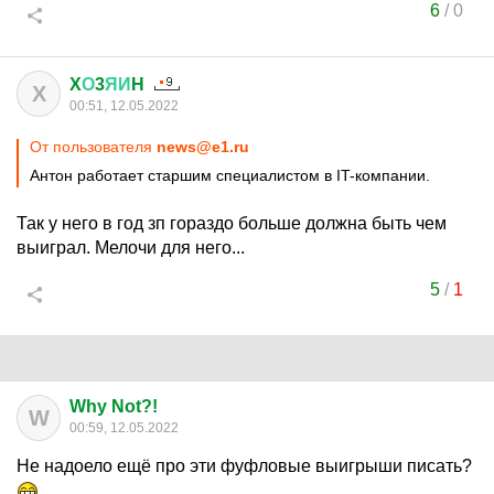
6
/
0
X
О
3
ЯИ
H
X
00:51, 12.05.2022
От пользователя
news@e1.ru
Антон работает старшим специалистом в IT-компании.
Так у него в год зп гораздо больше должна быть чем
выиграл. Мелочи для него...
5
/
1
Why Not?!
W
00:59, 12.05.2022
Не надоело ещё про эти фуфловые выигрыши писать?