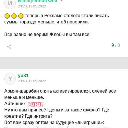
Изощренная
Фея
И
23:23, 11.05.2022
теперь в Рекламе столото стали писать
суммы гораздо меньше, чтоб поверили.
Все равно не верим! Жлобы вы там все!
9
/
0
yu31
Y
23:43, 11.05.2022
Армян-шарабан опять активизировался, оленей все
меньше и меньше.
Айтишник,
.
Ну кто вам принесёт деньги за такое фуфло? Где
креатив? Где интрига?
Вот вам сразу оптом на будущие «выигрыши»: