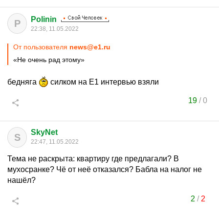
Polinin
P
22:38, 11.05.2022
От пользователя
news@e1.ru
«Не очень рад этому»
бедняга
силком на Е1 интервью взяли
19
/
0
SkyNet
S
22:47, 11.05.2022
Тема не раскрыта: квартиру где предлагали? В
мухосранке? Чё от неё отказался? Бабла на налог не
нашёл?
2
/
2