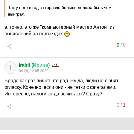
Так у него в год зп гораздо больше должна быть чем
выиграл.
а, точно, это же "компьютерный мастер Антон" из
объявлений на подъездах
9
/
0
IraIrit (
Ирина
)
I
04:29, 12.05.2022
Вроде как раз пишет что рад. Ну да, люди не любят
огласку. Конечно, если они - не тетки с фингалами.
Интересно, налоги когда вычитают? Сразу?
0
/
1