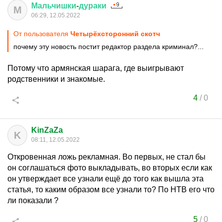
Мальчишки
-
дураки
М
06:29, 12.05.2022
От пользователя
Четырёхсторонний скотч
почему эту новость постит редактор раздела криминал?...
Потому что армянская шарага, где выигрывают
родственники и знакомые.
4
/
0
KinZaZa
K
08:11, 12.05.2022
Откровенная ложь рекламная. Во первых, не стал бы
он соглашаться фото выкладывать, во вторых если как
он утверждает все узнали ещё до того как вышла эта
статья, то каким образом все узнали то? По НТВ его что
ли показали ?
5
/
0