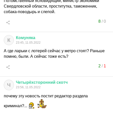
Потомственный ясновидящий, министр экономики
Свердловской области, проститутка, таможенник,
собака-поводырь и слепой.
8
/
0
Комуняка
К
23:45, 11.05.2022
А где ларьки с лотерей сейчас у метро стоят? Раньше
помню, были. А сейчас тоже есть?
2
/
1
Четырёхсторонний
скотч
Ч
23:56, 11.05.2022
почему эту новость постит редактор раздела
криминал?...