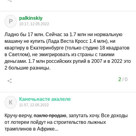
palkinskiy
P
10:17, 12.05.2022
Ладно бы 17 млн. Сейчас за 1.7 млн ни нормальную
машину не купить (Лада Веста Кросс 1.4 млн), ни
квартиру в Екатеринбурге (только студию 18 квадратов
в Светлом), не эмигрировать из страны с такими
деньгами. 1.7 млн российских рупий в 2007 и в 2022 это
2 большие разницы.
2
/
0
Канечьнасте
акалеле
К
11:57, 12.05.2022
Кручу-верчу,
паклю продаю
, запутать хочу. Все доходы
от лотереи пойдут на строительство лыжных
трамплинов в Африке...