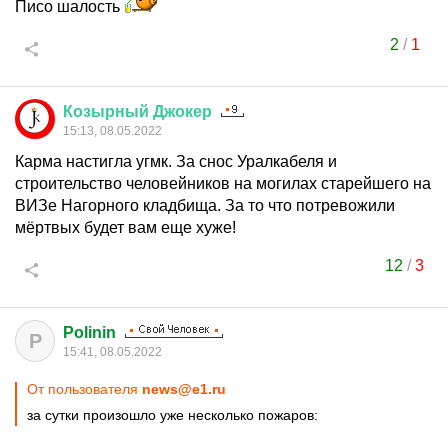
Писо шалость
2
/
1
Козырный
Джокер
15:13, 08.05.2022
Карма настигла угмк. За снос Уралкабеля и
строительство человейников на могилах старейшего на
ВИЗе Нагорного кладбища. За то что потревожили
мёртвых будет вам еще хуже!
12
/
3
Polinin
P
15:41, 08.05.2022
От пользователя
news@e1.ru
за сутки произошло уже несколько пожаров: