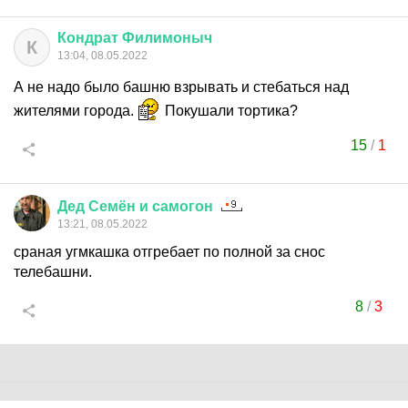
Кондрат
Филимоныч
К
13:04, 08.05.2022
А не надо было башню взрывать и стебаться над
жителями города.
Покушали тортика?
15
/
1
Дед
Семён
и
самогон
13:21, 08.05.2022
сраная угмкашка отгребает по полной за снос
телебашни.
8
/
3