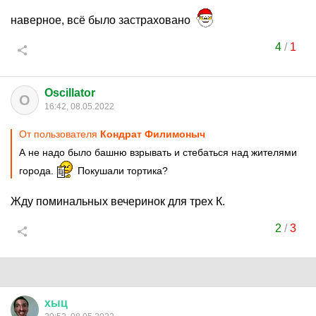
наверное, всё было застраховано
4
/
1
Oscillator
O
16:42, 08.05.2022
От пользователя
Кондрат Филимоныч
А не надо было башню взрывать и стебаться над жителями
города.
Покушали тортика?
Жду поминальных вечеринок для трех К.
2
/
3
хыц