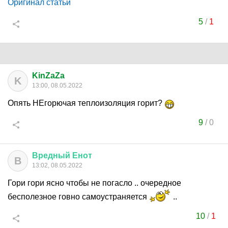
Оригинал статьи
5
/
1
KinZaZa
K
13:00, 08.05.2022
Опять НЕгорючая теплоизоляция горит?
9
/
0
Вредный
Енот
В
13:02, 08.05.2022
Гори гори ясно чтобы не погасло .. очередное
бесполезное говно самоустраняется
..
10
/
1