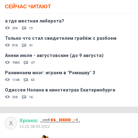
СЕЙЧАС ЧИТАЮТ
а где местная либерота?
236
13
Только что стал свидетелем грабёж с разбоем
818
41
Анеки июле - августовские (до 9 августа)
7484
47
Разминаем мозг: играем в "Ромашку" 3
1148
63
Одиссея Нолана в кинотеатрах Екатеринбурга
338
16
Хронос
Х
13:23, 08.05.2022