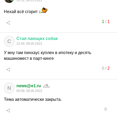
20:52, 08.05.2022
Нехай всё сгорит
1
/
1
Стая
лающих
собак
С
22:49, 08.05.2022
У мну там пинхаус куплен в ипотеку и десять
машиномест в парт-кинге
0
/
2
news@e1.ru
N
00:08, 09.06.2022
Тема автоматически закрыта.
0