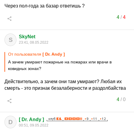
Через пол-года за базар ответишь ?
4
/
4
SkyNet
S
23:41, 08.05.2022
От пользователя
[ Dr. Andy ]
А зачем умирают пожарные на пожарах или врачи в
ковидных зонах?
Действительно, а зачем они там умирают? Любая их
смерть - это признак безалаберности и раздолбайства
4
/
0
[ Dr. Andy ]
D
00:51, 09.05.2022