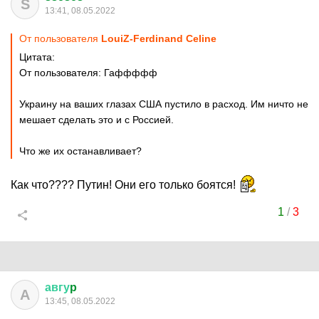
S
13:41, 08.05.2022
От пользователя
LouiZ-Ferdinand Celine
Цитата:
От пользователя: Гаффффф
Украину на ваших глазах США пустило в расход. Им ничто не
мешает сделать это и с Россией.
Что же их останавливает?
Как что???? Путин! Они его только боятся!
1
/
3
авгу
p
А
13:45, 08.05.2022