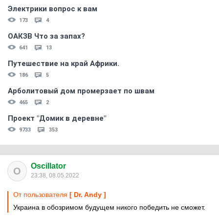
Электрики вопрос к вам
173
4
ОАКЗВ Что за запах?
641
13
Путешествие на край Африки.
186
5
Арболитовый дом промерзает по швам
465
2
Проект "Домик в деревне"
9733
353
Oscillator
O
23:38, 08.05.2022
От пользователя
[ Dr. Andy ]
Украина в обозримом будущем никого победить не сможет.