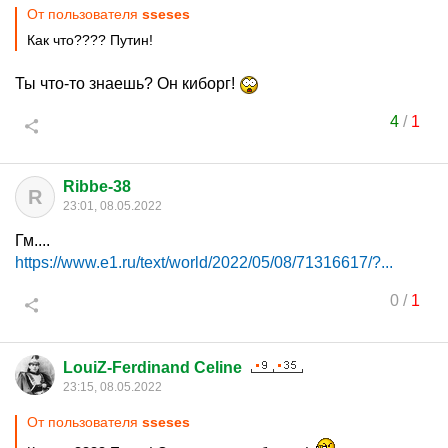
От пользователя
sseses
Как что???? Путин!
Ты что-то знаешь? Он киборг!
4
/
1
Ribbe-38
R
23:01, 08.05.2022
Гм....
https://www.e1.ru/text/world/2022/05/08/71316617/?...
0
/
1
LouiZ-Ferdinand Celine
23:15, 08.05.2022
От пользователя
sseses