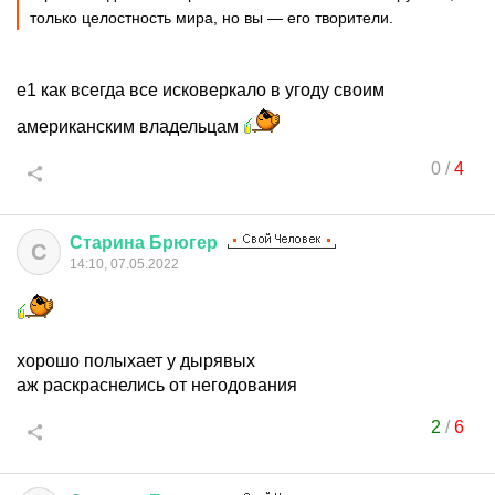
только целостность мира, но вы — его творители.
е1 как всегда все исковеркало в угоду своим
американским владельцам
0
/
4
Старина
Брюгер
С
14:10, 07.05.2022
хорошо полыхает у дырявых
аж раскраснелись от негодования
2
/
6