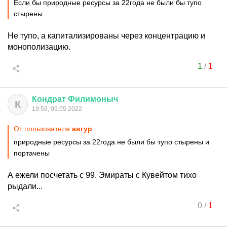
Если бы природные ресурсы за 22года не были бы тупо
стырены
Не тупо, а капитализированы через концентрацию и
монополизацию.
1
/
1
Кондрат
Филимоныч
К
19:59, 09.05.2022
От пользователя
авгуp
природные ресурсы за 22года не были бы тупо стырены и
портачены
А ежели посчетать с 99. Эмираты с Кувейтом тихо
рыдали...
0
/
1