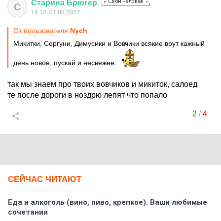
Старина
Брюгер
С
14:12, 07.05.2022
От пользователя
Nych
Микитки, Сергуни, Димусики и Вовчики всякие врут кажный
день новое, пускай и несвежее.
так мы знаем про твоих вовчиков и микиток, салоед
те после дороги в ноздрю лепят что попало
2
/
4
СЕЙЧАС ЧИТАЮТ
Еда и алкоголь (вино, пиво, крепкое). Ваши любимые
сочетания