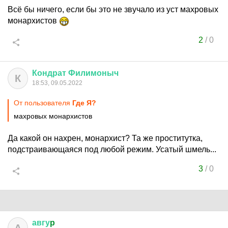
Всё бы ничего, если бы это не звучало из уст махровых
монархистов
2
/
0
Кондрат
Филимоныч
К
18:53, 09.05.2022
От пользователя
Где Я?
махровых монархистов
Да какой он нахрен, монархист? Та же проститутка,
подстраивающаяся под любой режим. Усатый шмель...
3
/
0
авгу
p