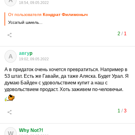
А
18:54, 09.05.2022
От пользователя
Кондрат Филимоныч
Уссатый шмель...
2
/
1
авгу
p
А
19:02, 09.05.2022
А в придаток очень хочется превратиться. Например в
53 штат. Есть же Гавайи, да таже Аляска. Будет Урал. Я
думаю Байден с удовольствием купит а наш с
удовольствием продаст. Хоть заживем по-человечьи.
1
/
3
Why Not?!
W