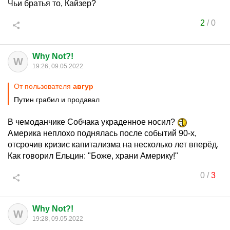
Чьи братья то, Кайзер?
2
/
0
Why Not?!
W
19:26, 09.05.2022
От пользователя
авгуp
Путин грабил и продавал
В чемоданчике Собчака украденное носил?
Америка неплохо поднялась после событий 90-х,
отсрочив кризис капитализма на несколько лет вперёд.
Как говорил Ельцин: "Боже, храни Америку!"
0
/
3
Why Not?!
W
19:28, 09.05.2022