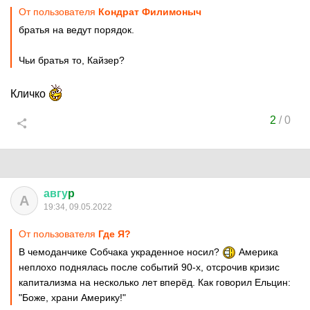
От пользователя
Кондрат Филимоныч
братья на ведут порядок.
Чьи братья то, Кайзер?
Кличко
2
/
0
авгу
p
А
19:34, 09.05.2022
От пользователя
Где Я?
В чемоданчике Собчака украденное носил?
Америка
неплохо поднялась после событий 90-х, отсрочив кризис
капитализма на несколько лет вперёд. Как говорил Ельцин:
"Боже, храни Америку!"