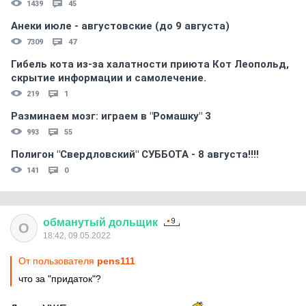
1439
45
Анеки июле - августовские (до 9 августа)
7309
47
Гибель кота из-за халатности приюта Кот Леопольд,
скрытиe информации и самолечение.
219
1
Разминаем мозг: играем в "Ромашку" 3
993
55
Полигон "Свердловский" СУББОТА - 8 августа!!!!
141
0
обманутый
дольщик
О
18:42, 09.05.2022
От пользователя
pens111
что за "придаток"?