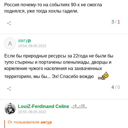
Россия почему-то на событиях 90-х не смогла
поднялся, уже тогда хохлы гадили.
3
/
1
авгу
p
А
19:54, 09.05.2022
Если бы природные ресурсы за 22года не были бы
тупо стырены и портачены оленьпиады, дворцы и
кормление чужого населения на захваченных
территориях, мы бы... Эх! Спасибо вождю
4
/
0
LouiZ-Ferdinand Celine
19:55, 09.05.2022
От пользователя
авгуp