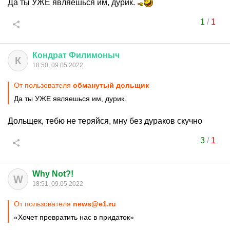
Да ты УЖЕ являешься им, дурик.
1
/
1
Кондрат
Филимоныч
К
18:50, 09.05.2022
От пользователя
обманутый дольщик
Да ты УЖЕ являешься им, дурик.
Дольщек, тебю не теряйся, мну без дураков скучно
3
/
1
Why Not?!
W
18:51, 09.05.2022
От пользователя
news@e1.ru
«Хочет превратить нас в придаток»