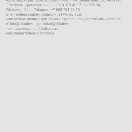
Адрес редакции: 620014, Екатеринбург, ул. Шейнкмана, 10, 3-й этаж,
Телефоны (круглосуточно): 8 (343) 379-49-95, 34-555-34,
WhatsApp, Viber, Telegram: +7 909 704-57-70
Электронный адрес редакции:
e1@shkulev.ru
Контактные данные для Роскомнадзора и государственных органов:
e1info@shkulev.ru
,
juristekat@shkulev.ru
Техподдержка:
help@shkulev.ru
Рекомендательные системы