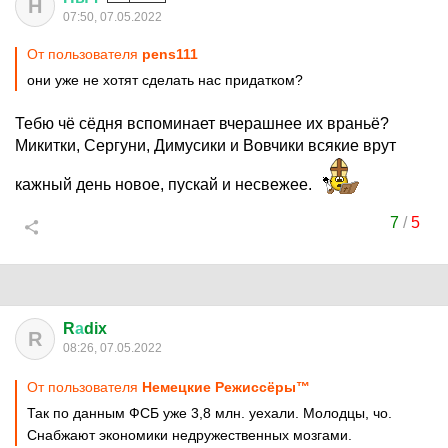
Н
07:50, 07.05.2022
От пользователя
pens111
они уже не хотят сделать нас придатком?
Тебю чё сёдня вспоминает вчерашнее их враньё?
Микитки, Сергуни, Димусики и Вовчики всякие врут
кажный день новое, пускай и несвежее.
7
/
5
R
а
dix
R
08:26, 07.05.2022
От пользователя
Немецкие Режиссёры™
Так по данным ФСБ уже 3,8 млн. уехали. Молодцы, чо.
Снабжают экономики недружественных мозгами.