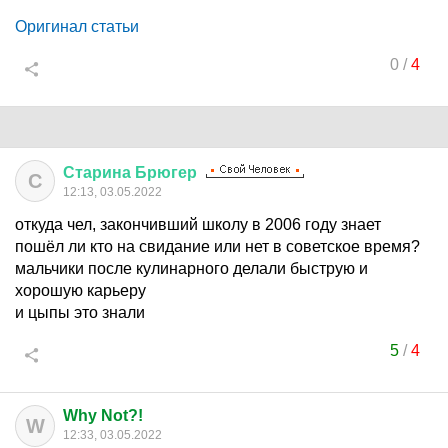
Оригинал статьи
0
/
4
Старина
Брюгер
С
12:13, 03.05.2022
откуда чел, закончивший школу в 2006 году знает
пошёл ли кто на свидание или нет в советское время?
мальчики после кулинарного делали быструю и
хорошую карьеру
и цыпы это знали
5
/
4
Why Not?!
W
12:33, 03.05.2022