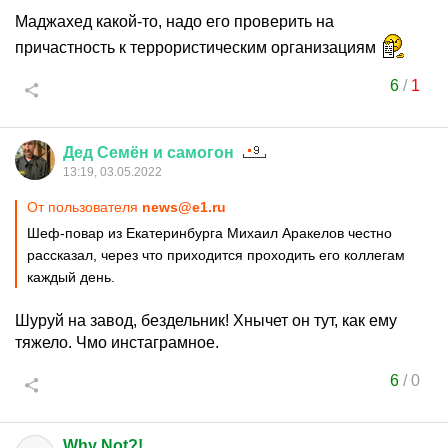
Маджахед какой-то, надо его проверить на
причастность к террористическим организациям
6
/
1
Дед
Семён
и
самогон
13:19, 03.05.2022
От пользователя
news@e1.ru
Шеф-повар из Екатеринбурга Михаил Аракелов честно
рассказал, через что приходится проходить его коллегам
каждый день.
Шуруй на завод, бездельник! Хнычет он тут, как ему
тяжело. Чмо инстаграмное.
6
/
0
Why Not?!