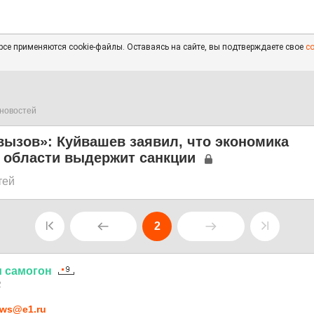
се применяются cookie-файлы. Оставаясь на сайте, вы подтверждаете свое
с
новостей
ызов»: Куйвашев заявил, что экономика
 области выдержит санкции
тей
2
и
самогон
2
ws@e1.ru