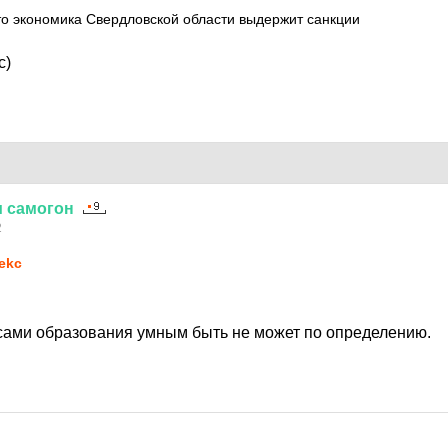
то экономика Свердловской области выдержит санкции
с)
и
самогон
2
lekc
ссами образования умным быть не может по определению.