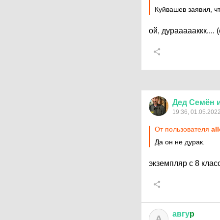
Куйвашев заявил, ч
ой, дураааааккк.... (
Дед
Семён
19:36, 01.05.202
От пользователя
al
Да он не дурак.
экземпляр с 8 кла
авгу
p
А