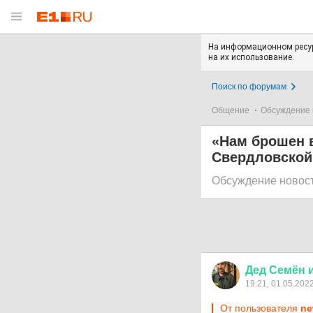
На информационном ресур
на их использование.
Поиск по форумам
Общение
Обсуждение 
«Нам брошен в
Свердловской
Обсуждение новос
Дед
Семён
19:21, 01.05.202
От пользователя
ne