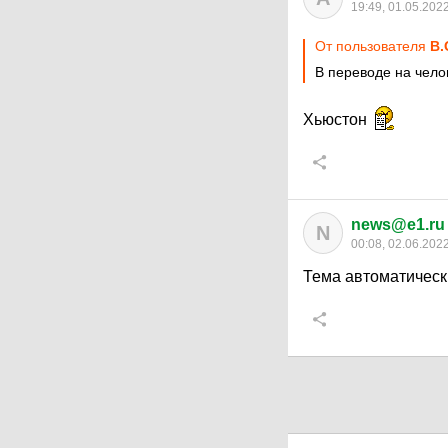
19:49, 01.05.202
От пользователя
B.
В переводе на чело
Хьюстон
news@e1.ru
N
00:08, 02.06.202
Тема автоматическ