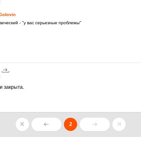
2
Golovin
веческий - "у вас серьезные проблемы"
2
и закрыта.
2