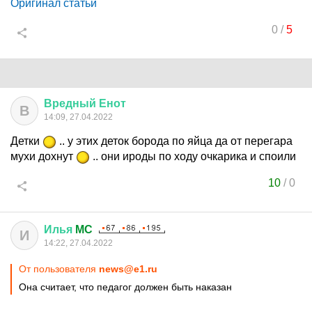
Оригинал статьи
0
/
5
Вредный
Енот
В
14:09, 27.04.2022
Детки
.. у этих деток борода по яйца да от перегара
мухи дохнут
.. они ироды по ходу очкарика и споили
10
/
0
Илья
MC
И
14:22, 27.04.2022
От пользователя
news@e1.ru
Она считает, что педагог должен быть наказан