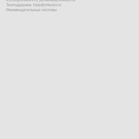
e1info@shkulev.ru
,
juristekat@shkulev.ru
Техподдержка:
help@shkulev.ru
Рекомендательные системы