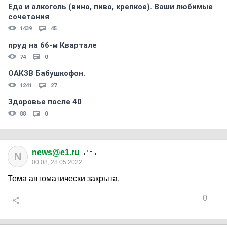
Еда и алкоголь (вино, пиво, крепкое). Ваши любимые
сочетания
1439
45
пруд на 66-м Квартале
74
0
ОАКЗВ Бабушкофон.
1241
27
Здоровье после 40
88
0
news@e1.ru
N
00:08, 28.05.2022
Тема автоматически закрыта.
0