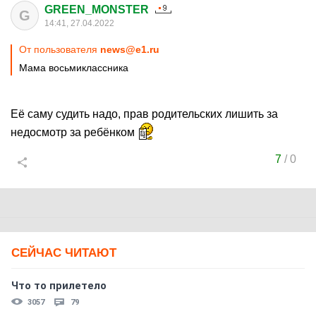
GREEN_MONSTER
G
14:41, 27.04.2022
От пользователя
news@e1.ru
Мама восьмиклассника
Её саму судить надо, прав родительских лишить за
недосмотр за ребёнком
7
/
0
СЕЙЧАС ЧИТАЮТ
Что то прилетело
3057
79