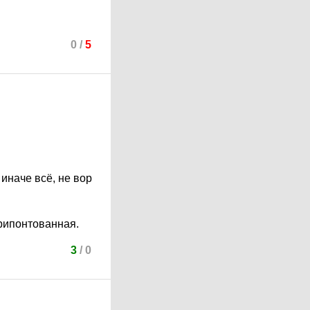
0
/
5
 иначе всё, не вор
припонтованная.
3
/
0