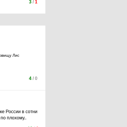
3
/
1
озвищу Лис
4
/
0
ке России в сотни
по плохому..