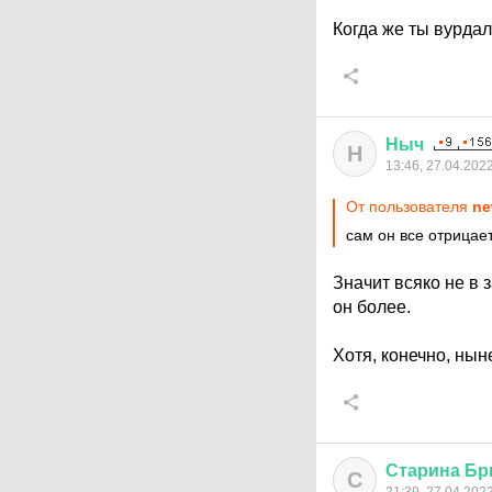
Когда же ты вурда
Ныч
Н
13:46, 27.04.202
От пользователя
ne
сам он все отрицае
Значит всяко не в 
он более.
Хотя, конечно, нын
Старина
Бр
С