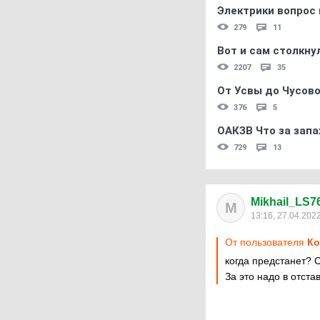
Электрики вопрос 
279
11
Вот и сам столкнул
2207
35
От Усвы до Чусово
376
5
ОАКЗВ Что за запа
729
13
Mikhail_LS7
M
13:16, 27.04.202
От пользователя
Ко
когда предстанет? 
За это надо в отста