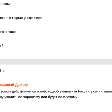
к вам
ся - старые родители...
го сплав.
х?
6
2
зырный Джокер
Своими действиями он нанёс ущерб экономике России в сотни милл
вку уходить по хорошему или будет по плохому..