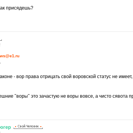
лак присядешь?
2
ws@e1.ru
т
законе - вор права отрицать свой воровской статус не имеет,
ешние "воры" это зачастую не воры вовсе, а чисто сявота 
югер