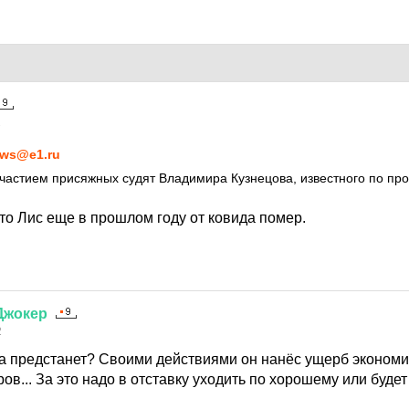
2
ws@e1.ru
участием присяжных судят Владимира Кузнецова, известного по пр
то Лис еще в прошлом году от ковида помер.
Джокер
2
да предстанет? Своими действиями он нанёс ущерб экономи
в... За это надо в отставку уходить по хорошему или будет 