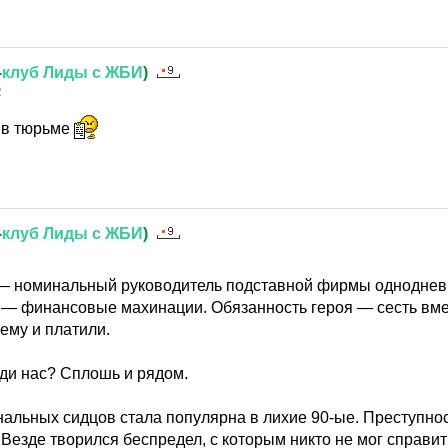
-
клуб
Лиды
с
ЖБИ
)
2
 в тюрьме
-
клуб
Лиды
с
ЖБИ
)
2
 номинальный руководитель подставной фирмы однодневк
у — финансовые махинации. Обязанность героя — сесть вм
 ему и платили.
еди нас? Сплошь и рядом.
альных сидцов стала популярна в лихие 90-ые. Преступнос
Везде творился беспредел, с которым никто не мог справит