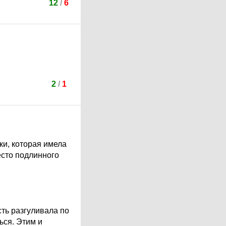
12
/
6
2
/
1
и, которая имела
есто подлинного
ть разгуливала по
ься. Этим и