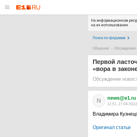
На информационном ресур
на их использование.
Поиск по форумам
Общение
Обсуждение 
Первой ласточ
«вора в закон
Обсуждение новос
news@e1.ru
N
11:51, 27.04.202
Владимира Кузнецо
Оригинал статьи