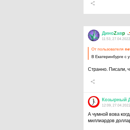
Дино
Z
ав
p
11:53, 27.04.202
От пользователя
ne
В Екатеринбурге с 
Странно. Писали, ч
Козырный
12:09, 27.04.202
А чумной вова ког
миллиардов долларо