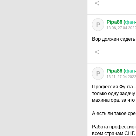
Pipa86 (
фан
P
13:06, 27.04.202
Вор должен сидеть
Pipa86 (
фан
P
13:11, 27.04.202
Профессия Фунта —
только одну задач
махинатора, за что
А есть ли такое ср
Работа профессион
всем странам СНГ. 