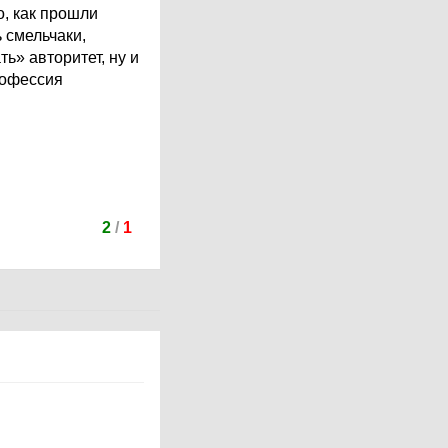
о, как прошли
 смельчаки,
ть» авторитет, ну и
рофессия
2
/
1