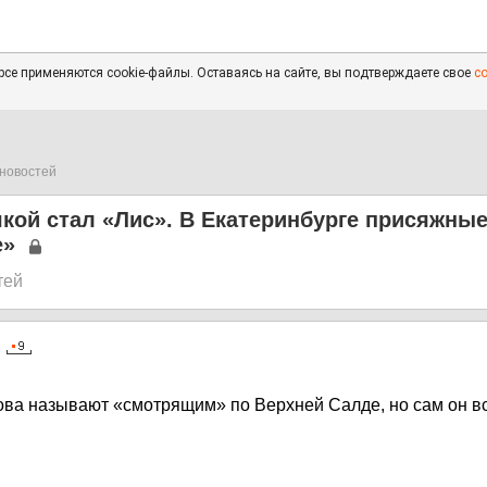
се применяются cookie-файлы. Оставаясь на сайте, вы подтверждаете свое
с
новостей
кой стал «Лис». В Екатеринбурге присяжные
е»
тей
2
ва называют «смотрящим» по Верхней Салде, но сам он вс