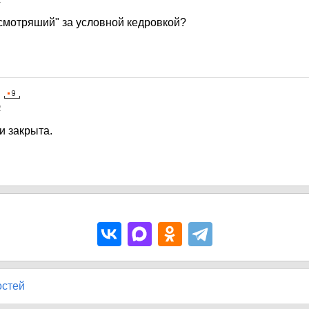
2
"смотряший" за условной кедровкой?
2
и закрыта.
остей