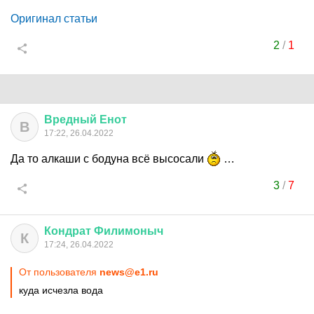
Оригинал статьи
2
/
1
Вредный
Енот
В
17:22, 26.04.2022
Да то алкаши с бодуна всё высосали
…
3
/
7
Кондрат
Филимоныч
К
17:24, 26.04.2022
От пользователя
news@e1.ru
куда исчезла вода