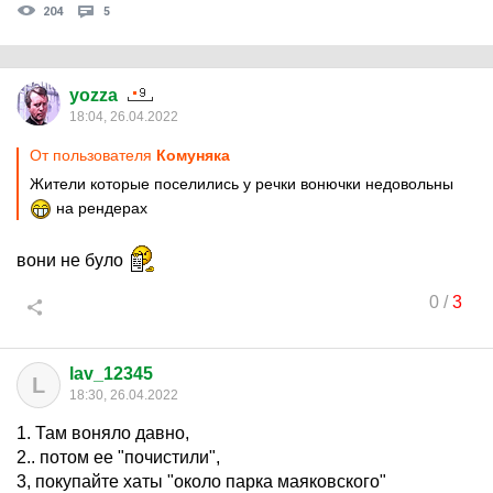
204
5
yozza
18:04, 26.04.2022
От пользователя
Комуняка
Жители которые поселились у речки вонючки недовольны
на рендерах
вони не було
0
/
3
lav_12345
L
18:30, 26.04.2022
1. Там воняло давно,
2.. потом ее "почистили",
3, покупайте хаты "около парка маяковского"