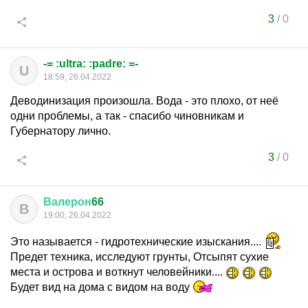
3
/
0
-= :ultra: :padre: =-
U
18:59, 26.04.2022
Деводинизация произошла. Вода - это плохо, от неё
одни проблемы, а так - спасибо чиновникам и
Губернатору лично.
3
/
0
Валерон
66
В
19:00, 26.04.2022
Это называется - гидротехнические изыскания....
Предет техника, исследуют грунты, Отсыпят сухие
места и острова и воткнут человейники....
Будет вид на дома с видом на воду