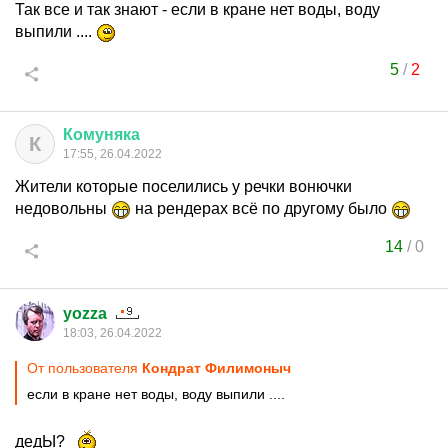
Так все и так знают - если в кране нет воды, воду
выпили ....
5
/
2
Комуняка
К
17:55, 26.04.2022
Жители которые поселились у речки вонючки
недовольны
на рендерах всё по другому было
14
/
0
yozza
18:03, 26.04.2022
От пользователя
Кондрат Филимоныч
если в кране нет воды, воду выпили ....
дедЫ?