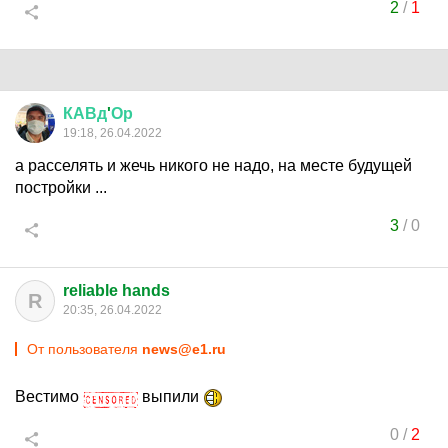
2
/
1
КАВд
'
Ор
19:18, 26.04.2022
а расселять и жечь никого не надо, на месте будущей
постройки ...
3
/
0
reliable hands
R
20:35, 26.04.2022
От пользователя
news@e1.ru
Вестимо
выпили
0
/
2