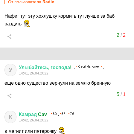
От пользователя
Rаdix
Нафиг тут эту хохлушку кормить тут лучше за баб
раздуть
2
/
2
Улыбайтесь
,
господа
!
У
14:41, 26.04.2022
еще одно существо вернули на землю бренную
5
/
1
Камрад
Cav
К
14:42, 26.04.2022
в магнит или пятерочку