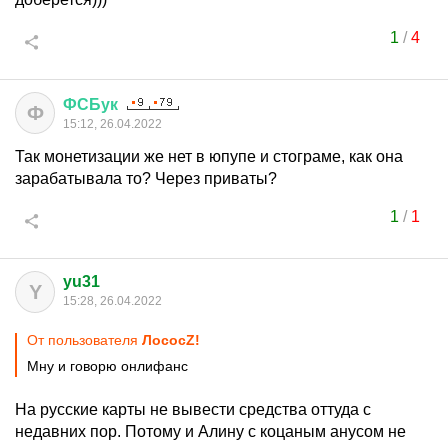
1
/
4
ФСБук
Ф
15:12, 26.04.2022
Так монетизации же нет в юпупе и стограме, как она
зарабатывала то? Через приваты?
1
/
1
yu31
Y
15:28, 26.04.2022
От пользователя
ЛососZ!
Мну и говорю онлифанс
На русские карты не вывести средства оттуда с
недавних пор. Потому и Алину с коцаным анусом не