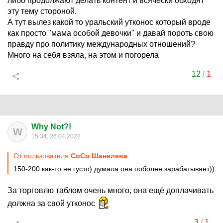
либо продолжают делать контент и всячески обходят
эту тему стороной.
А тут вылез какой то уральский утконос который вроде
как просто "мама особой девочки" и давай пороть свою
правду про политику международных отношений?
Много на себя взяла, на этом и погорела
12
/
1
Why Not?!
W
15:34, 26.04.2022
От пользователя
CoCo Шанелева
150-200 как-то не густо) думала она поболее зарабатывает))
За торговлю таблом очень много, она ещё доплачивать
должна за свой утконос
3
/
1