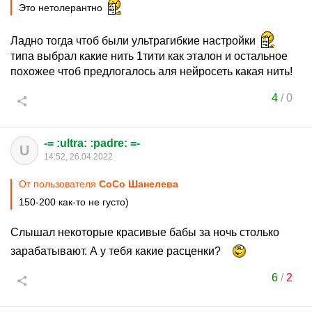
Это нетолерантно
Ладно тогда чтоб были ультрагибкие настройки
типа выбрал какие нить 1тити как эталон и остальное
похожее чтоб предлогалось аля нейросеть какая нить!
4
/
0
-= :ultra: :padre: =-
U
14:52, 26.04.2022
От пользователя
CoCo Шанелева
150-200 как-то не густо)
Слышал некоторые красивые бабы за ночь столько
зарабатывают. А у тебя какие расценки?
6
/
2