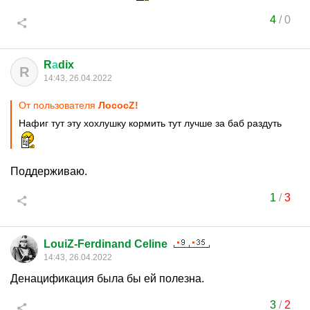
4
/
0
R
а
dix
R
14:43, 26.04.2022
От пользователя
ЛососZ!
Нафиг тут эту хохлушку кормить тут лучше за баб раздуть
Поддерживаю.
1
/
3
LouiZ-Ferdinand Celine
14:43, 26.04.2022
Денацификация была бы ей полезна.
3
/
2