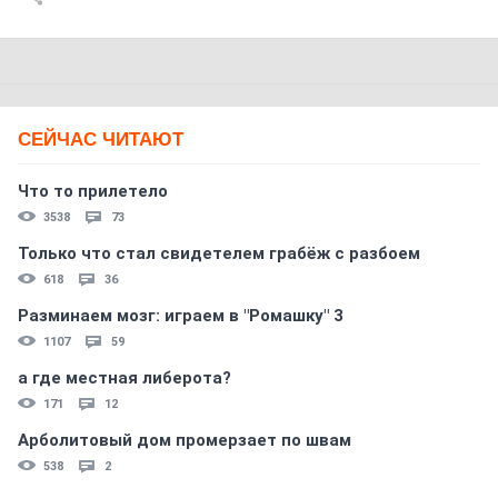
СЕЙЧАС ЧИТАЮТ
Что то прилетело
3538
73
Только что стал свидетелем грабёж с разбоем
618
36
Разминаем мозг: играем в "Ромашку" 3
1107
59
а где местная либерота?
171
12
Арболитовый дом промерзает по швам
538
2