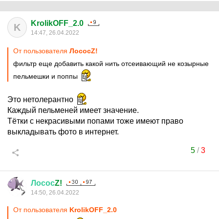
KrolikOFF_2.0
K
14:47, 26.04.2022
От пользователя
ЛососZ!
фильтр еще добавить какой нить отсеивающий не козырные
пельмешки и поппы
Это нетолерантно
Каждый пельменей имеет значение.
Тётки с некрасивыми попами тоже имеют право
выкладывать фото в интернет.
5
/
3
Лосос
Z!
14:50, 26.04.2022
От пользователя
KrolikOFF_2.0