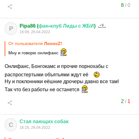
8
/
0
Pipa86 (
фан
-
клуб
Лиды
с
ЖБИ
)
P
16:06, 26.04.2022
От пользователя
ЛососZ!
Мну и говорю онлифанс
Онлифанс, Бонгокамс и прочие порнохабы с
распростертыми объятьями ждут её
Ну и поклонники еёшние дрочеры давно все там!
Так что без работы не останется
2
/
1
Стая
лающих
собак
С
16:16, 26.04.2022