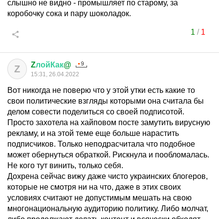
слышно не видно - промышляет по старому, за
коробочку сока и пару шоколадок.
1
/
1
Z
лойКак
@
Z
15:31, 26.04.2022
Вот никогда не поверю что у этой утки есть какие то
свои политические взгляды которыми она считала бы
делом совести поделиться со своей подписотой.
Просто захотела на хайповом посте замутить вирусную
рекламу, и на этой теме еще больше нарастить
подписчиков. Только неподрасчитала что подобное
может обернуться обраткой. Рискнула и пообломалась.
Не кого тут винить, только себя.
Дохрена сейчас вижу даже чисто украинских блогеров,
которые не смотря ни на что, даже в этих своих
условиях считают не допустимым мешать на свою
многонациональную аудиторию политику. Либо молчат,