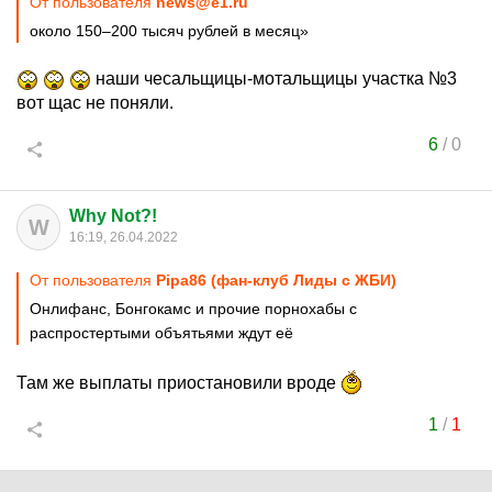
От пользователя
news@e1.ru
около 150–200 тысяч рублей в месяц»
наши чесальщицы-мотальщицы участка №3
вот щас не поняли.
6
/
0
Why Not?!
W
16:19, 26.04.2022
От пользователя
Pipa86 (фан-клуб Лиды с ЖБИ)
Онлифанс, Бонгокамс и прочие порнохабы с
распростертыми объятьями ждут её
Там же выплаты приостановили вроде
1
/
1