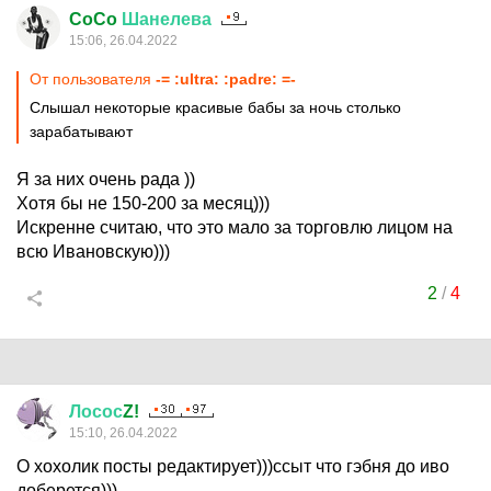
CoCo
Шанелева
15:06, 26.04.2022
От пользователя
-= :ultra: :padre: =-
Слышал некоторые красивые бабы за ночь столько
зарабатывают
Я за них очень рада ))
Хотя бы не 150-200 за месяц)))
Искренне считаю, что это мало за торговлю лицом на
всю Ивановскую)))
2
/
4
Лосос
Z!
15:10, 26.04.2022
О хохолик посты редактирует)))ссыт что гэбня до иво
доберется)))