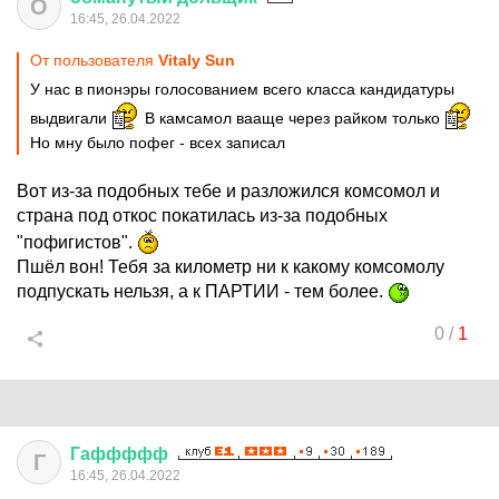
О
16:45, 26.04.2022
От пользователя
Vitaly Sun
У нас в пионэры голосованием всего класса кандидатуры
выдвигали
В камсамол вааще через райком только
Но мну было пофег - всех записал
Вот из-за подобных тебе и разложился комсомол и
страна под откос покатилась из-за подобных
"пофигистов".
Пшёл вон! Тебя за километр ни к какому комсомолу
подпускать нельзя, а к ПАРТИИ - тем более.
0
/
1
Гаффффф
Г
16:45, 26.04.2022