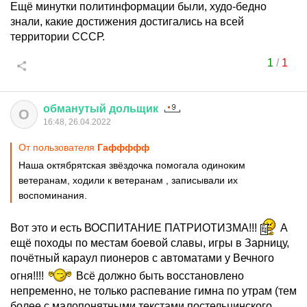
Ещё минутки политинформации были, худо-бедно
знали, какие достижения достигались на всей
территории СССР.
1
/
1
обманутый
дольщик
О
16:48, 26.04.2022
От пользователя
Гаффффф
Наша октябрятская звёздочка помогала одиноким
ветеранам, ходили к ветеранам , записывали их
воспоминания.
Вот это и есть ВОСПИТАНИЕ ПАТРИОТИЗМА!!!
А
ещё походы по местам боевой славы, игры в Зарницу,
почётный караул пионеров с автоматами у Вечного
огня!!!!
Всё должно быть восстановлено
непременно, не только распевание гимна по утрам (тем
более с малопонятными текстами постельцинского