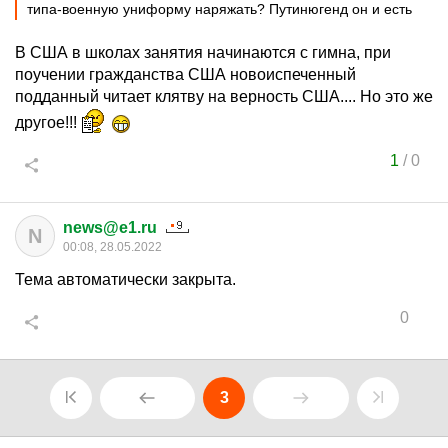
типа-военную униформу наряжать? Путинюгенд он и есть
В США в школах занятия начинаются с гимна, при
поучении гражданства США новоиспеченный
подданный читает клятву на верность США.... Но это же
другое!!!
1
/
0
news@e1.ru
N
00:08, 28.05.2022
Тема автоматически закрыта.
0
3