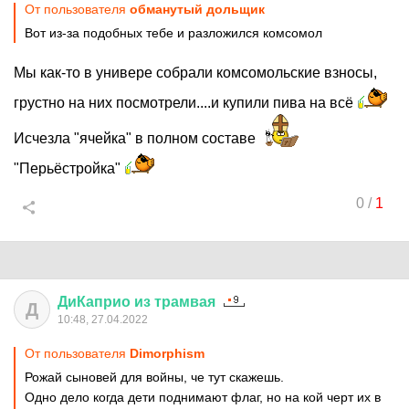
От пользователя
обманутый дольщик
Вот из-за подобных тебе и разложился комсомол
Мы как-то в универе собрали комсомольские взносы,
грустно на них посмотрели....и купили пива на всё
Исчезла "ячейка" в полном составе
"Перьёстройка"
0
/
1
ДиКаприо
из
трамвая
Д
10:48, 27.04.2022
От пользователя
Dimorphism
Рожай сыновей для войны, че тут скажешь.
Одно дело когда дети поднимают флаг, но на кой черт их в