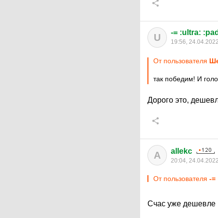
-= :ultra: :pa
U
19:56, 24.04.202
От пользователя
Ше
так победим! И гол
Дорого это, дешев
allekc
A
20:04, 24.04.202
От пользователя
-=
Счас уже дешевле 