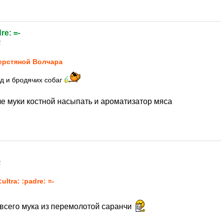
dre: =-
2
рстяной Волчара
од и бродячих собаг
ле муки костной насыпать и ароматизатор мяса
2
 :ultra: :padre: =-
всего мука из перемолотой саранчи