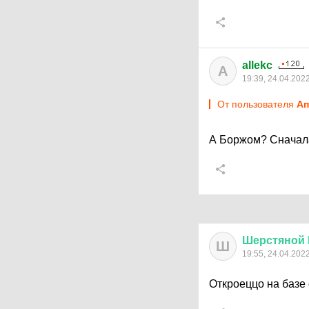
allekc
A
19:39, 24.04.202
От пользователя
Aп
А Боржом? Сначал
Шерстяной
Ш
19:55, 24.04.202
Откроеццо на базе