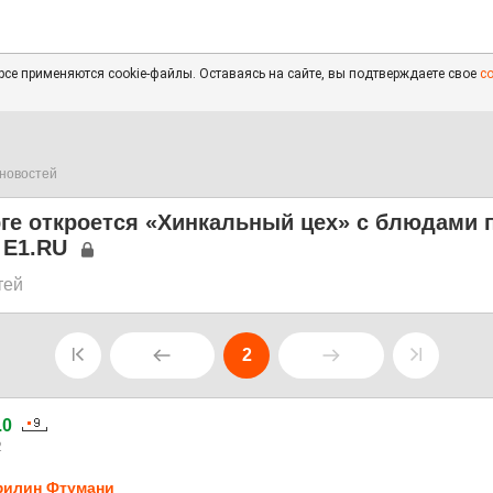
се применяются cookie-файлы. Оставаясь на сайте, вы подтверждаете свое
с
новостей
ге откроется «Хинкальный цех» с блюдами 
 E1.RU
тей
2
.0
2
илин Фтумани