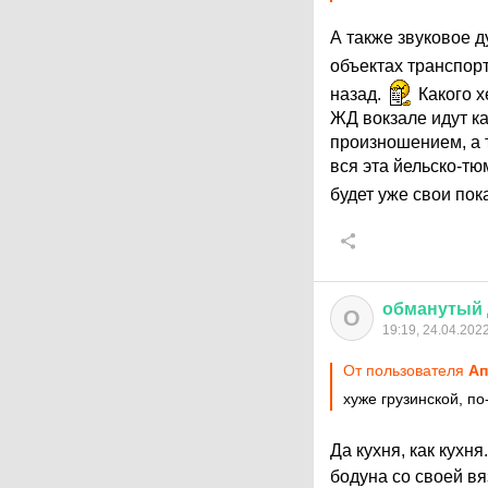
А также звуковое
объектах транспор
назад.
Какого х
ЖД вокзале идут к
произношением, а т
вся эта йельско-тю
будет уже свои по
обманутый
О
19:19, 24.04.202
От пользователя
Aп
хуже грузинской, по
Да кухня, как кух
бодуна со своей в