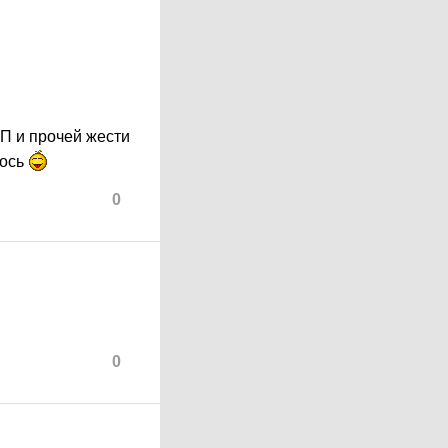
ТП и прочей жести
лось
0
0