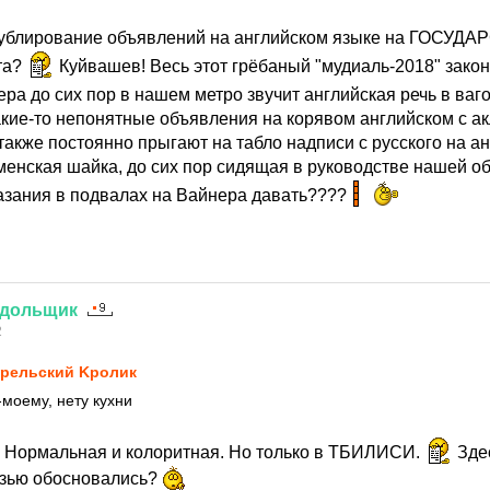
 дублирование объявлений на английском языке на ГОСУ
та?
Куйвашев! Весь этот грёбаный "мудиаль-2018" закон
ера до сих пор в нашем метро звучит английская речь в ваг
акие-то непонятные объявления на корявом английском с а
акже постоянно прыгают на табло надписи с русского на а
менская шайка, до сих пор сидящая в руководстве нашей о
казания в подвалах на Вайнера давать????
дольщик
2
рельский Kролик
-моему, нету кухни
ня. Нормальная и колоритная. Но только в ТБИЛИСИ.
Здес
язью обосновались?