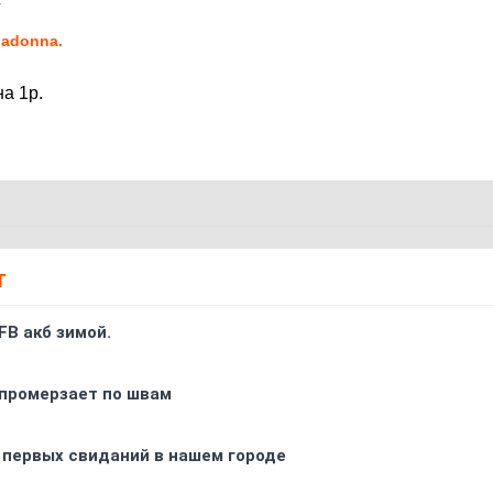
2
adonnа.
на 1р.
Т
FB акб зимой.
промерзает по швам
 первых свиданий в нашем городе