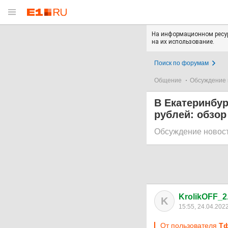
На информационном ресур
на их использование.
Поиск по форумам
Общение
Обсуждение 
В Екатеринбур
рублей: обзор
Обсуждение новос
KrolikOFF_2
K
15:55, 24.04.202
От пользователя
Тф