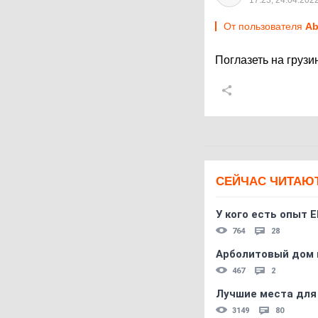
17:23, 24.04.202
От пользователя
Ab
Поглазеть на грузи
СЕЙЧАС ЧИТАЮ
У кого есть опыт E
764
28
Арболитовый дом 
467
2
Лучшие места для
3149
80