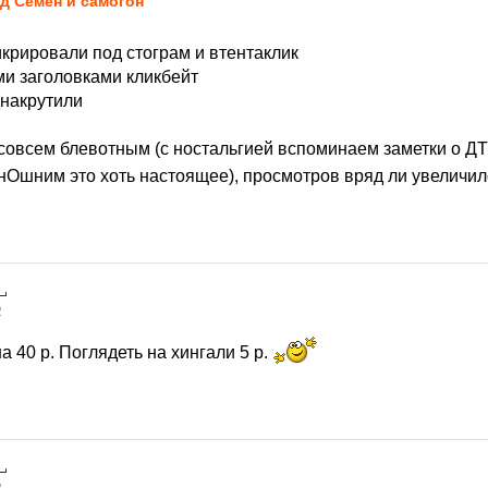
д Семён и самогон
икрировали под стограм и втентаклик
и заголовками кликбейт
днакрутили
л совсем блевотным (с ностальгией вспоминаем заметки о Д
нОшним это хоть настоящее), просмотров вряд ли увеличи
2
а 40 р. Поглядеть на хингали 5 р.