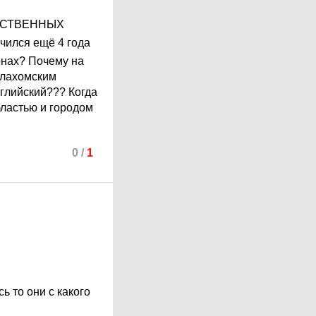
ДАРСТВЕННЫХ
чился ещё 4 года
онах? Почему на
клахомским
нглийский??? Когда
бластью и городом
0
/
1
ь то они с какого