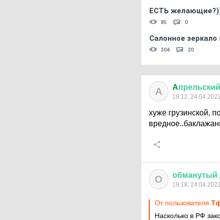
ЕСТЬ желающие?)
85
0
Салонное зеркало 
304
20
A
прельски
A
19:12, 24.04.202
хуже грузинской, по
вредное..баклажа
обманутый
О
19:18, 24.04.202
От пользователя
Тф
Насколько в РФ зак