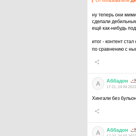
От пользователя
Де
ну теперь они мим
сделали дебильным
ещё как-нибудь по
итог - контент ста
по сравнению с ны
Аббадон
А
17:21, 24.04.202
Хингали без бульон
Аббадон
А