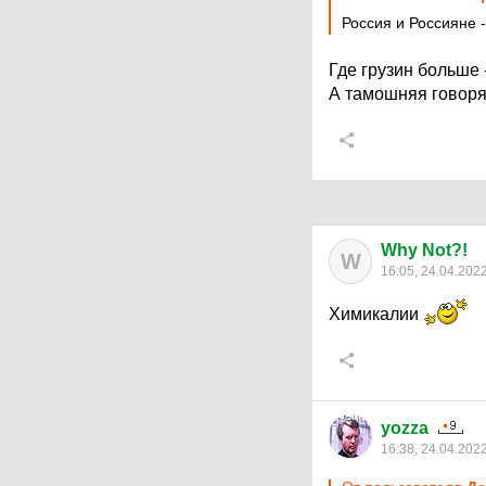
Россия и Россияне -
Где грузин больше 
А тамошняя говоря
Why Not?!
W
16:05, 24.04.202
Химикалии
yozza
16:38, 24.04.202