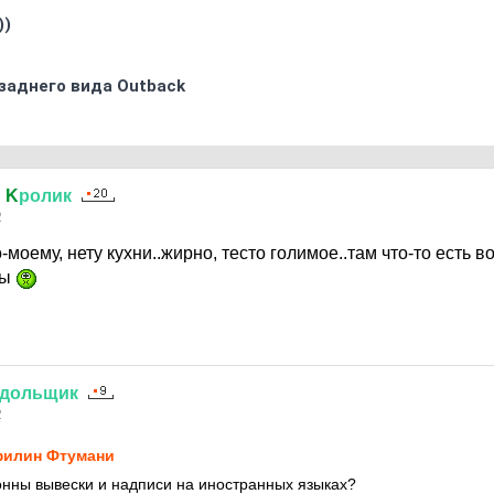
))
заднего вида Outback
й
K
ролик
2
-моему, нету кухни..жирно, тесто голимое..там что-то есть 
ны
дольщик
2
илин Фтумани
онны вывески и надписи на иностранных языках?