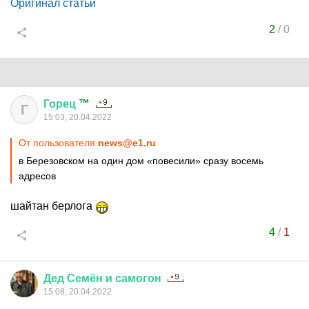
Оригинал статьи
2
/
0
Горец
™
Г
15:03, 20.04.2022
От пользователя
news@e1.ru
в Березовском на один дом «повесили» сразу восемь
адресов
шайтан берлога
4
/
1
Дед
Семён
и
самогон
15:08, 20.04.2022