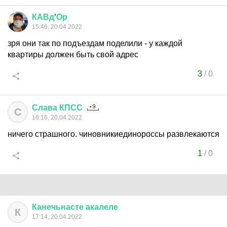
КАВд
'
Ор
15:46, 20.04.2022
зря они так по подъездам поделили - у каждой
квартиры должен быть свой адрес
3
/
0
Слава
КПСС
С
16:16, 20.04.2022
ничего страшного. чиновникиединороссы развлекаются
1
/
0
Канечьнасте
акалеле
К
17:14, 20.04.2022