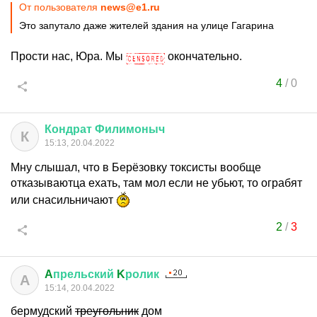
От пользователя
news@e1.ru
Это запутало даже жителей здания на улице Гагарина
Прости нас, Юра. Мы
окончательно.
4
/
0
Кондрат
Филимоныч
К
15:13, 20.04.2022
Мну слышал, что в Берёзовку токсисты вообще
отказываютца ехать, там мол если не убьют, то ограбят
или снасильничают
2
/
3
A
прельский
K
ролик
A
15:14, 20.04.2022
бермудский
треугольник
дом