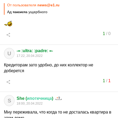
От пользователя
news@e1.ru
Ад
таксиста
ущербного
1
/
0
-= :ultra: :padre: =-
U
17:22, 20.04.2022
Кредиторам зато удобно, до них коллектор не
доберется
1
/
1
She (
ипотечница
)
S
18:00, 20.04.2022
Мну переживала, что когда то не досталась квартира в
этом доме.