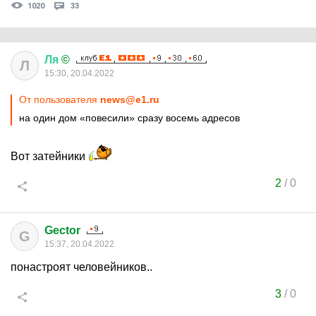
1020
33
Ля
©
Л
15:30, 20.04.2022
От пользователя
news@e1.ru
на один дом «повесили» сразу восемь адресов
Вот затейники
2
/
0
Gector
G
15:37, 20.04.2022
понастроят человейников..
3
/
0