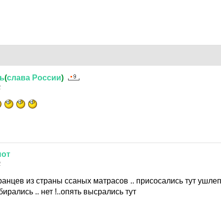
ь
(
слава
России
)
2
нот
2
ранцев из страны ссаных матрасов .. присосались тут ушлеп
бирались .. нет !..опять высрались тут