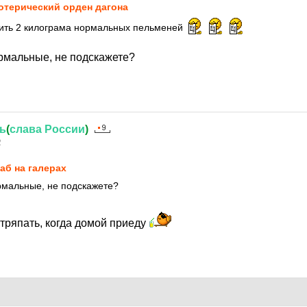
отeричecкий оpдeн дaгoнa
упить 2 килограма нормальных пельменей
рмальные, не подскажете?
ь
(
слава
России
)
2
аб на галерах
рмальные, не подскажете?
тряпать, когда домой приеду