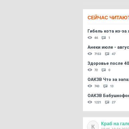
СЕЙЧАС ЧИТАЮ
Гибель кота из-за
44
1
Анеки июле - авгус
7153
47
Здоровье после 4
72
0
ОАКЗВ Что за запа
743
13
ОАКЗВ Бабушкофон
1221
27
Краб
на
гал
К