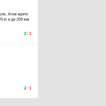
ули.. Ктож жрето
 кг и до 209 как
2
/
1
2
/
1