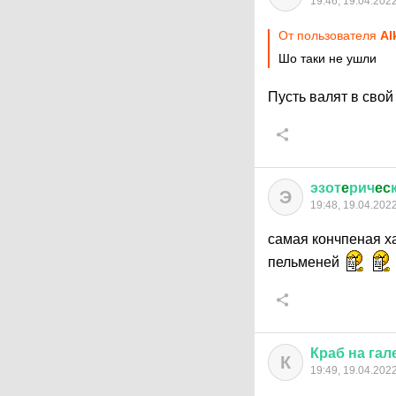
19:46, 19.04.202
От пользователя
Al
Шо таки не ушли
Пусть валят в свой
эзот
e
рич
ec
Э
19:48, 19.04.202
самая кончпеная х
пельменей
Краб
на
гал
К
19:49, 19.04.202