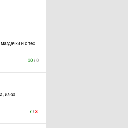
магдачки и с тех
10
/
0
а, из-за
7
/
3