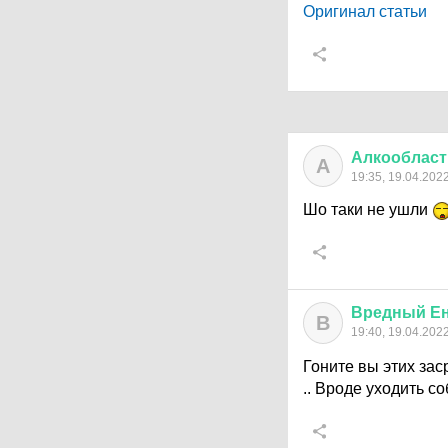
Оригинал статьи
Алкообласт
А
19:35, 19.04.202
Шо таки не ушли
Вредный
Е
В
19:40, 19.04.202
Гоните вы этих зас
.. Вроде уходить со