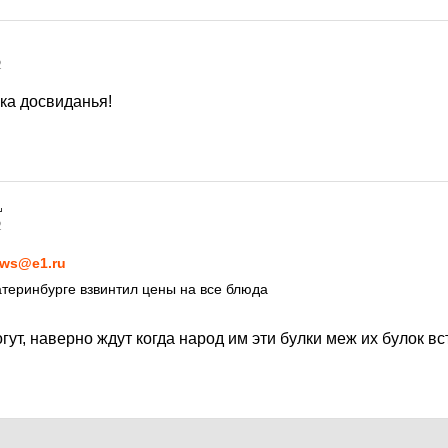
2
ка досвиданья!
2
ws@e1.ru
теринбурге взвинтил цены на все блюда
гут, наверно ждут когда народ им эти булки меж их булок в