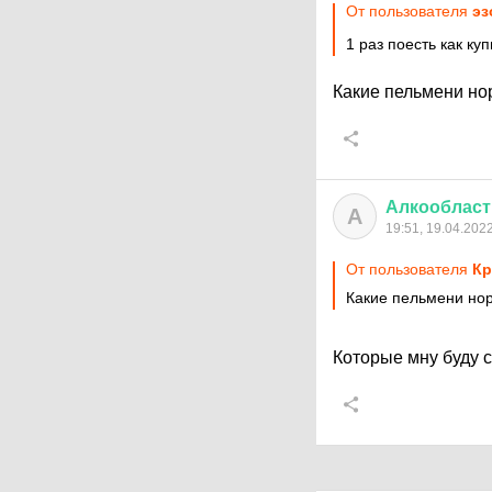
От пользователя
эз
1 раз поесть как к
Какие пельмени но
Алкообласт
А
19:51, 19.04.202
От пользователя
Кр
Какие пельмени но
Которые мну буду с