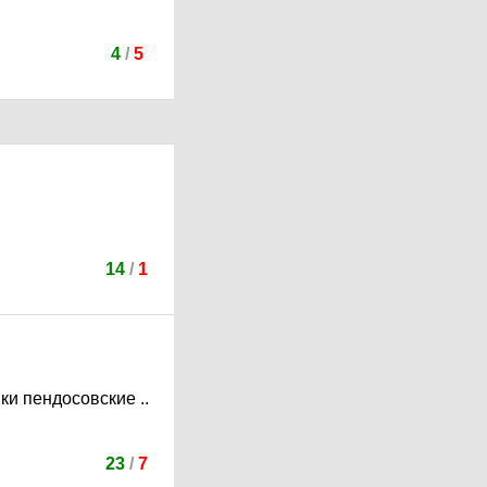
4
/
5
14
/
1
ки пендосовские ..
23
/
7