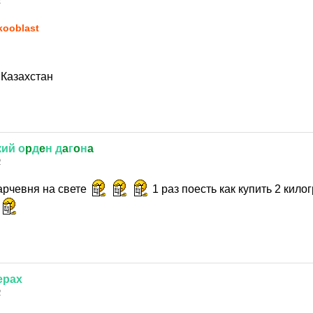
2
kooblast
 Казахстан
кий
о
p
д
e
н
д
a
г
o
н
a
2
арчевня на свете
1 раз поесть как купить 2 кил
ерах
2