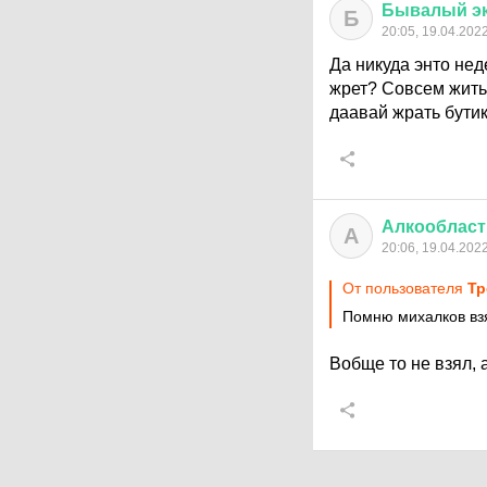
Бывалый
э
Б
20:05, 19.04.202
Да никуда энто нед
жрет? Совсем жить 
даавай жрать бутик
Алкообласт
А
20:06, 19.04.202
От пользователя
Тр
Помню михалков вз
Вобще то не взял, 