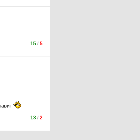
15
/
5
ставит
13
/
2