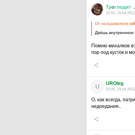
Тр
o
глодит
20:03, 19.04.202
От пользователя
об
Даёшь внутреннюю 
Помню михалков взя
пор под кусток и м
UROleg
U
20:05, 19.04.202
О, как всегда, патр
недоедания..