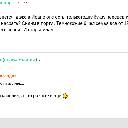
ксперт
2
енется, даже в Иране оне есть, толькотодну букву переверн
насрать? Сидим в порту . Темнокожие 6 чел семья все от 120
и с пепси.. И стар и млад
ь
(
слава
России
)
2
oглодит
ял миллиард
а клянчил, а это разные вещи