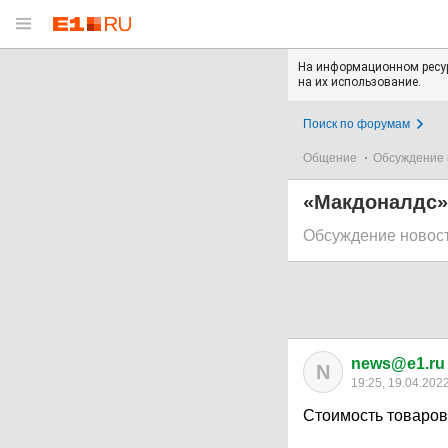
На информационном ресур
на их использование.
Поиск по форумам
Общение
Обсуждение 
«Макдоналдс» 
Обсуждение новос
news@e1.ru
N
19:25, 19.04.202
Стоимость товаро