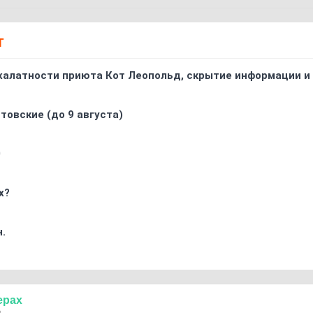
Т
 халатности приюта Кот Леопольд, скрытиe информации и
товские (до 9 августа)
0
х?
.
ерах