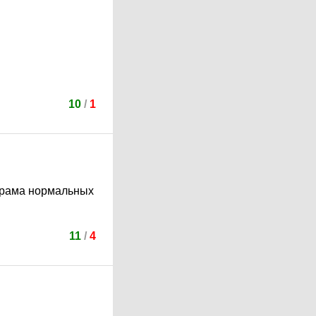
10
/
1
ограма нормальных
11
/
4