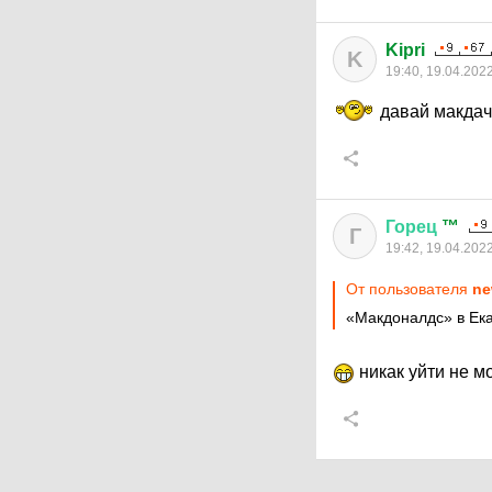
Kipri
K
19:40, 19.04.202
давай макдач
Горец
™
Г
19:42, 19.04.202
От пользователя
ne
«Макдоналдс» в Ека
никак уйти не мо