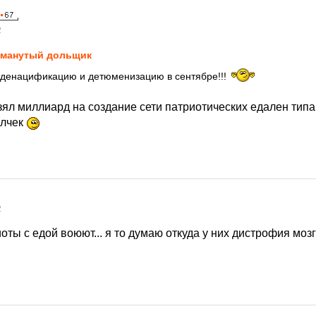
2
манутый дольщик
денацификацию и детюменизацию в сентябре!!!
л миллиард на создание сети патриотических едален типа 
олчек
2
иоты с едой воюют... я то думаю откуда у них дистрофия мозг