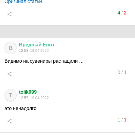
Оригинал статьи
4
/
2
Вредный
Енот
В
12:53, 19.04.2022
Видимо на сувениры растащили …
0
/
1
tolik099
T
12:57, 19.04.2022
это ненадолго
1
/
1