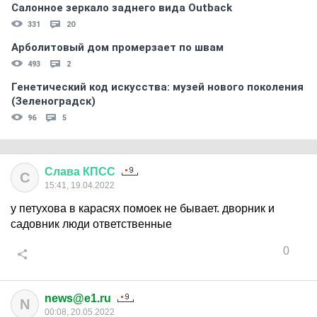
Салонное зеркало заднего вида Outback
331
20
Арболитовый дом промерзает по швам
493
2
Генетический код искусства: музей нового поколения
(Зеленоградск)
96
5
Слава
КПСС
С
15:41, 19.04.2022
у петухова в карасях помоек не бывает. дворник и
садовник люди ответственные
0
news@e1.ru
N
00:08, 20.05.2022