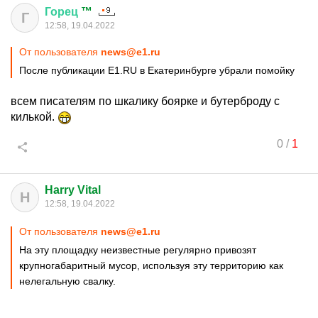
Горец
™
Г
12:58, 19.04.2022
От пользователя
news@e1.ru
После публикации E1.RU в Екатеринбурге убрали помойку
всем писателям по шкалику боярке и бутерброду с
килькой.
0
/
1
Harry Vital
H
12:58, 19.04.2022
От пользователя
news@e1.ru
На эту площадку неизвестные регулярно привозят
крупногабаритный мусор, используя эту территорию как
нелегальную свалку.