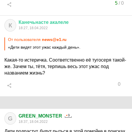
5
/
0
Канечьнасте
акалеле
К
18:27, 18.04.2022
От пользователя
news@e1.ru
«Дети видят этот ужас каждый день».
Какая-то истеричка. Соответственно её тугосеря такой-
же. Зачем ты, тётя, терпишь весь этот ужас под
названием жизнь?
0
GREEN_MONSTER
G
18:37, 18.04.2022
Дети подрастут, будут рыться в этой помойке в поисках