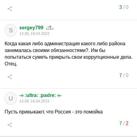
3
/
0
sergey799
S
14:36, 18.04.2022
Когда какая либо администрация какого либо района
занималась своими обязанностями?. Им бы
попытаться суметь прикрыть свои коррупционные дела.
Отец.
7
/
0
-= :ultra: :padre: =-
U
14:39, 18.04.2022
Пусть привыкают, что Россия - это помойка
7
/
2