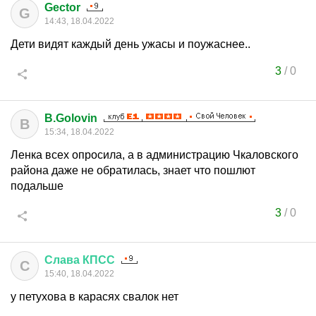
Gector
G
14:43, 18.04.2022
Дети видят каждый день ужасы и поужаснее..
3
/
0
B.Golovin
B
15:34, 18.04.2022
Ленка всех опросила, а в администрацию Чкаловского
района даже не обратилась, знает что пошлют
подальше
3
/
0
Слава
КПСС
С
15:40, 18.04.2022
у петухова в карасях свалок нет