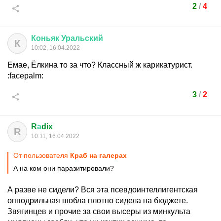
2
/
4
Коньяк
Уральский
К
10:02, 16.04.2022
Емае, Ёлкина то за что? Классный ж карикатурист.
:facepalm:
3
/
2
R
а
dix
R
10:11, 16.04.2022
От пользователя
Краб на галерах
А на ком они паразитировали?
А разве не сидели? Вся эта псевдоинтеллигентская
опподрильная шобла плотно сидела на бюджете.
Звягинцев и прочие за свои высеры из минкульта