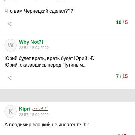
Что вам Чернецкий сделал???
10
/
5
Why Not?!
W
23:51, 15.04.2022
Юрий будет врать, врать будет Юрий
:-D
Юрий, оказавшись перед Путиным...
7
/
15
Kipri
K
23:57, 15.04.2022
А влодимир блоцкий не иноагент?
:hi: