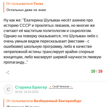
От пользователя
Гогач
Остальных даже не знаю
Ну как же: "Екатерина Шульман несёт ахинею про
историю СССР и проклятых леваков, но многие же
считают её маститым политологом и социологом.
Однако на поверку оказывается, что Шульман либо с
очень умным видом пересказывает (местами - с
ошибками) школьную программу, либо в качестве
непреложной истины транслирует крайне спорные
концепции, либо маскирует ширмой научности лживую
пропаганду..."
10
/
16
Старина
Брюгер
С
00:50, 16.04.2022
От пользователя
Безбашенный Екатеринбург