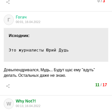
0
/
3
Гогач
Г
00:01, 16.04.2022
Исходник:
Это журналисты Юрий Дудь
Довыпендривался, Мудь... Будут щас ему "вдуть"
делать. Остальных даже не знаю.
11
/
17
Why Not?!
W
00:13, 16.04.2022