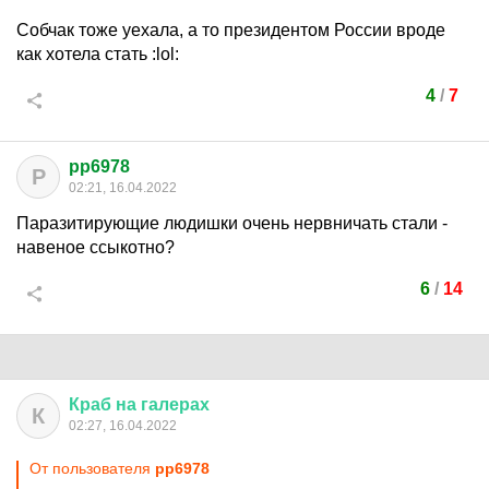
Собчак тоже уехала, а то президентом России вроде
как хотела стать
:lol:
4
/
7
pp6978
P
02:21, 16.04.2022
Паразитирующие людишки очень нервничать стали -
навеное ссыкотно?
6
/
14
Краб
на
галерах
К
02:27, 16.04.2022
От пользователя
pp6978