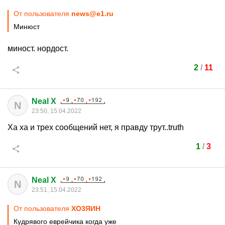
От пользователя
news@e1.ru
Минюст
миност. нордост.
2
/
11
Neal X
N
23:50, 15.04.2022
Ха ха и трех сообщений нет, я правду трут..truth
1
/
3
Neal X
N
23:51, 15.04.2022
От пользователя
XО3ЯИH
Кудрявого еврейчика когда уже