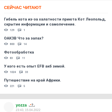
СЕЙЧАС ЧИТАЮТ
Гибель кота из-за халатности приюта Кот Леопольд,
скрытиe информации и самолечение.
129
1
ОАКЗВ Что за запах?
800
14
Фотообработка
83
11
У кого есть опыт EFB акб зимой.
1024
33
Путешествие на край Африки.
221
5
yozza
23:43, 15.04.2022