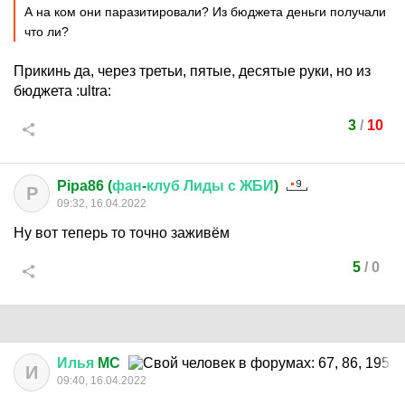
А на ком они паразитировали? Из бюджета деньги получали
что ли?
Прикинь да, через третьи, пятые, десятые руки, но из
бюджета
:ultra:
3
/
10
Pipa86 (
фан
-
клуб
Лиды
с
ЖБИ
)
P
09:32, 16.04.2022
Ну вот теперь то точно заживём
5
/
0
Илья
MC
И
09:40, 16.04.2022