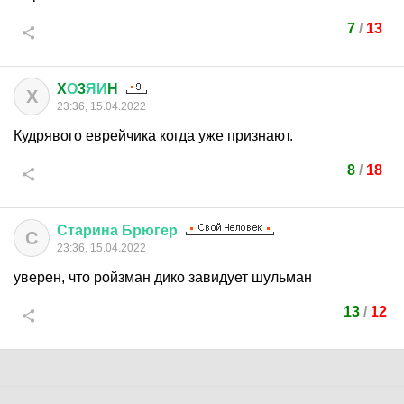
7
/
13
X
О
3
ЯИ
H
X
23:36, 15.04.2022
Кудрявого еврейчика когда уже признают.
8
/
18
Старина
Брюгер
С
23:36, 15.04.2022
уверен, что ройзман дико завидует шульман
13
/
12