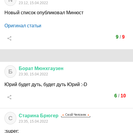
23:12, 15.04.2022
Новый список опубликовал Минюст
Оригинал статьи
9
/
9
Борат
Мюнхгаузен
Б
23:30, 15.04.2022
Юрий будет дуть, будет дуть Юрий
:-D
6
/
10
Старина
Брюгер
С
23:35, 15.04.2022
:super: