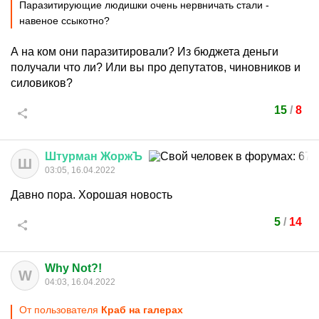
Паразитирующие людишки очень нервничать стали -
навеное ссыкотно?
А на ком они паразитировали? Из бюджета деньги
получали что ли? Или вы про депутатов, чиновников и
силовиков?
15
/
8
Штурман
ЖоржЪ
Ш
03:05, 16.04.2022
Давно пора. Хорошая новость
5
/
14
Why Not?!
W
04:03, 16.04.2022
От пользователя
Краб на галерах