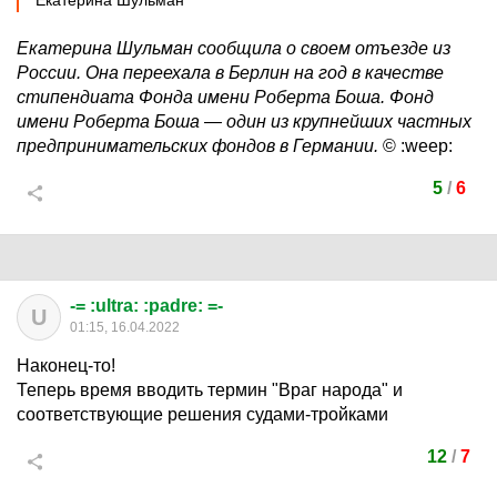
"Екатерина Шульман
Екатерина Шульман сообщила о своем отъезде из
России. Она переехала в Берлин на год в качестве
стипендиата Фонда имени Роберта Боша. Фонд
имени Роберта Боша — один из крупнейших частных
предпринимательских фондов в Германии.
©
:weep:
5
/
6
-= :ultra: :padre: =-
U
01:15, 16.04.2022
Наконец-то!
Теперь время вводить термин "Враг народа" и
соответствующие решения судами-тройками
12
/
7