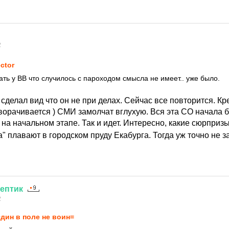
2
ctor
ть у ВВ что случилось с пароходом смысла не имеет.. уже было.
сделал вид что он не при делах. Сейчас все повторится. К
ворачивается ) СМИ замолчат вглухую. Вся эта СО начала 
 на начальном этапе. Так и идет. Интересно, какие сюрприз
" плавают в городском пруду Екабурга. Тогда уж точно не зат
ептик
2
дин в поле не воин=