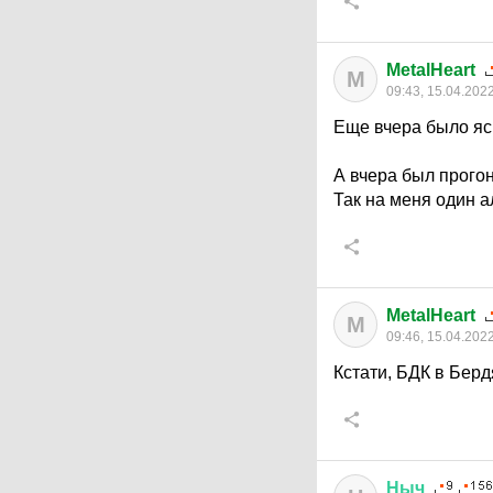
MetalHeart
M
09:43, 15.04.202
Еще вчера было яс
А вчера был прогон
Так на меня один 
MetalHeart
M
09:46, 15.04.202
Кстати, БДК в Бер
Ныч