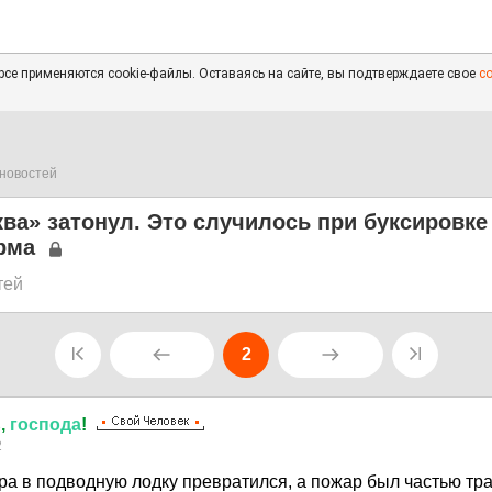
се применяются cookie-файлы. Оставаясь на сайте, вы подтверждаете свое
с
новостей
ва» затонул. Это случилось при буксировке
рма
тей
2
ь
,
господа
!
2
ера в подводную лодку превратился, а пожар был частью т