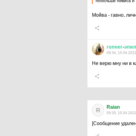
побольше пивиса и
Мойва - гавно, лич
гопнег
-
эпил
09:34, 15.04.202
Не верю мну ни в 
Raian
R
09:35, 15.04.202
[Сообщение удален