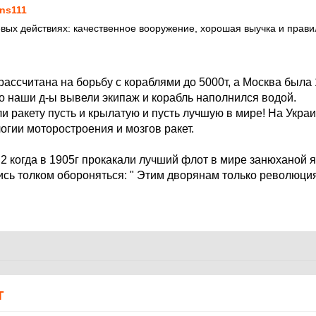
ns111
евых действиях: качественное вооружение, хорошая выучка и прави
рассчитана на борьбу с кораблями до 5000т, а Москва была 
но наши д-ы вывели экипаж и корабль наполнился водой.
и ракету пусть и крылатую и пусть лучшую в мире! На Укра
огии моторостроения и мозгов ракет.
2 когда в 1905г прокакали лучший флот в мире занюханой 
сь толком обороняться: " Этим дворянам только революция
Т