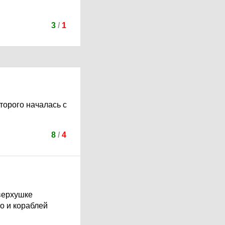
3
/
1
оторого началась с
8
/
4
 верхушке
то и кораблей