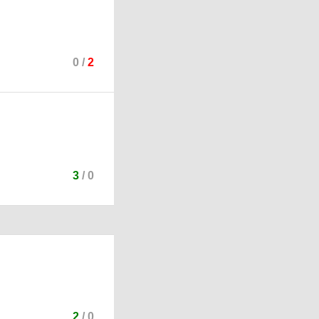
0
/
2
3
/
0
2
/
0