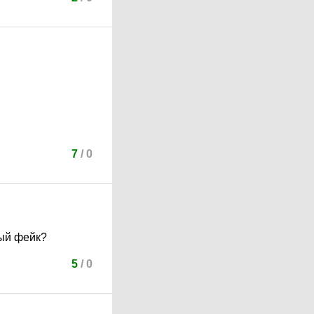
7
/
0
мый фейк?
5
/
0