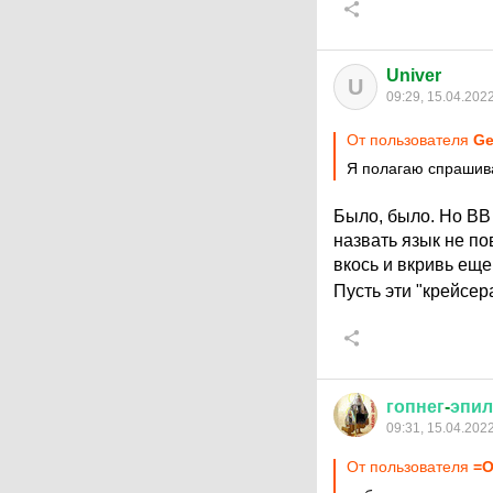
Univer
U
09:29, 15.04.202
От пользователя
Ge
Я полагаю спрашива
Было, было. Но ВВ 
назвать язык не по
вкось и вкривь еще
Пусть эти "крейсера
гопнег
-
эпил
09:31, 15.04.202
От пользователя
=О