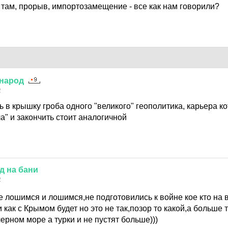
 там, прорыв, импортозамещение - все как нам говорили?
народ
2
зь в крышку гроба одного "великого" геополитика, карьера к
" и закончить стоит аналогичной
д
на
бани
2
е лошимся и лошимся,не подготовились к войне кое кто на
 как с Крымом будет но это не так,позор то какой,а больше 
ерном море а турки и не пустят больше)))