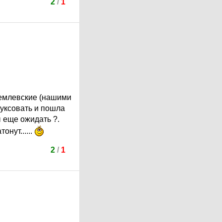
2
/
1
ремлевские (нашими
буксовать и пошла
ы еще ожидать ?.
онут......
2
/
1