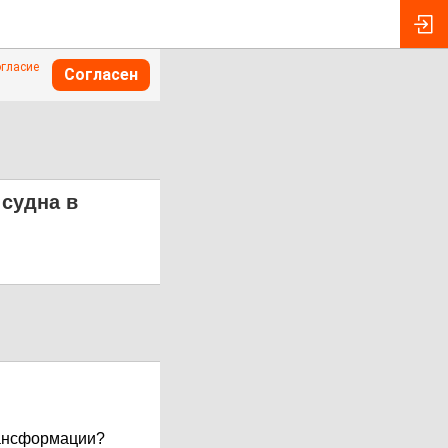
огласие
Согласен
 судна в
рансформации?