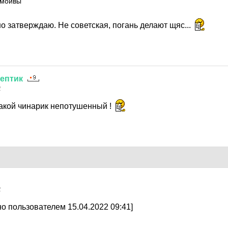
 мойвы
но затверждаю. Не советская, погань делают щяс...
ептик
2
какой чинарик непотушенный !
2
о пользователем 15.04.2022 09:41]