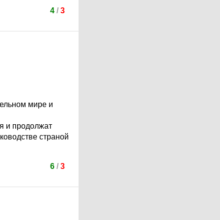
4
/
3
лельном мире и
ся и продолжат
ководстве страной
6
/
3