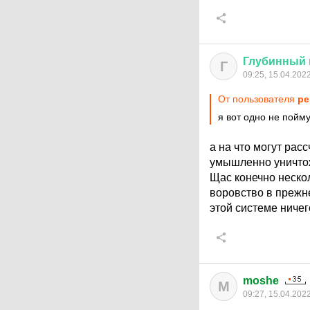
Глубинный
Г
09:25, 15.04.202
От пользователя
pe
я вот одно не пойм
а на что могут ра
умышленно уничто
Щас конечно неско
воровство в прежн
этой системе ничег
moshe
M
09:27, 15.04.202