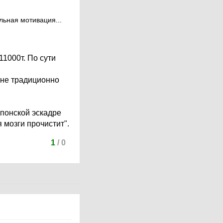
льная мотивация...
11000т. По сути
ине традиционно
японской эскадре
 мозги прочистит".
1
/
0