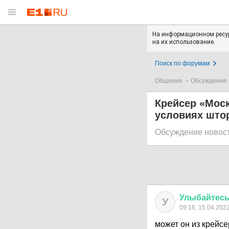
На информационном ресур
на их использование.
Поиск по форумам
Общение
Обсуждение 
Крейсер «Моск
условиях што
Обсуждение новос
Улыбайтес
У
09:16, 15.04.202
может он из крейс