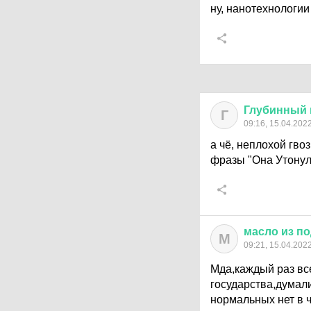
ну, нанотехнологии
Глубинный
Г
09:16, 15.04.202
а чё, неплохой гво
фразы "Она Утонула
масло
из
по
М
09:21, 15.04.202
Мда,каждый раз вс
государства,думали
нормальных нет в ч