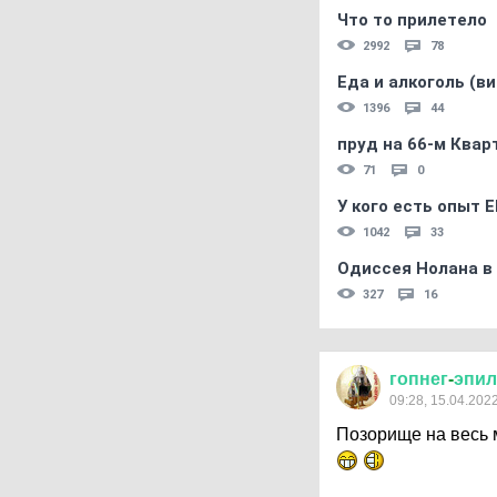
Что то прилетело
2992
78
Еда и алкоголь (в
1396
44
пруд на 66-м Квар
71
0
У кого есть опыт E
1042
33
Одиссея Нолана в
327
16
гопнег
-
эпил
09:28, 15.04.202
Позорище на весь