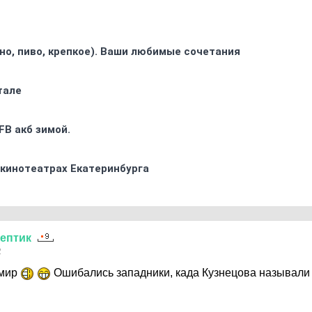
ино, пиво, крепкое). Ваши любимые сочетания
тале
FB акб зимой.
 кинотеатрах Екатеринбурга
ептик
2
 мир
Ошибались западники, када Кузнецова называли 