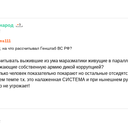
народ
2
ns111
у, на что рассчитывал Генштаб ВС РФ?
ссчитывать выжившие из ума маразматики живущие в парал
жающие собственную армию дикой коррупцией?
лько человек показательно покарают но остальные отсидят
ем темпе т.к. это налаженная СИСТЕМА и при нынешнем ру
о не угрожает!
2