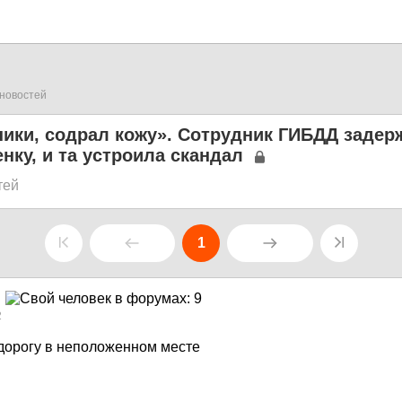
новостей
ики, содрал кожу». Сотрудник ГИБДД задер
нку, и та устроила скандал
тей
1
2
дорогу в неположенном месте