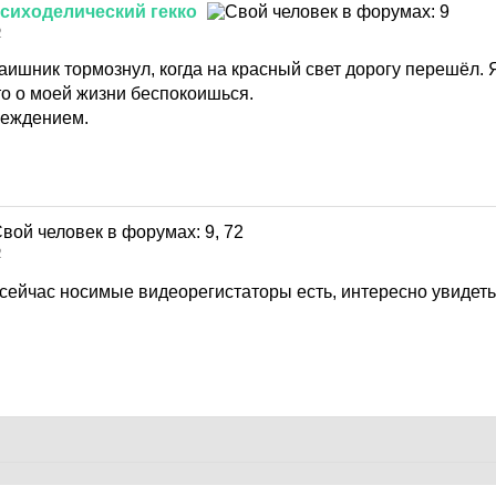
сиходелический
гекко
2
гаишник тормознул, когда на красный свет дорогу перешёл. 
что о моей жизни беспокоишься.
реждением.
2
 сейчас носимые видеорегистаторы есть, интересно увидет