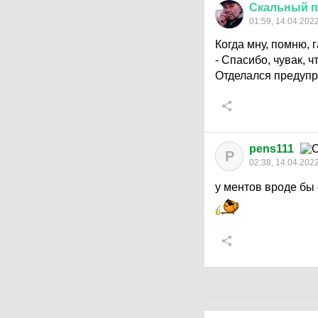
Скальный
п
01:59, 14.04.202
Когда мну, помню, 
- Спасибо, чувак, 
Отделался предуп
pens111
P
02:38, 14.04.202
у ментов вроде бы