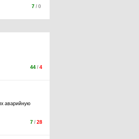
7
/
0
44
/
4
щих аварийную
7
/
28