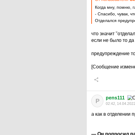
Когда мну, помню, г
- Спасибо, чувак, ч
Отделался предупр
что значит "отдела
если не было то да
предупреждение то
[Сообщение измене
pens111
P
02:42, 14.04.202
а как в отделении 
— Он попросил па