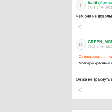
IraIrit (
Ирин
I
04:41, 14.04.202
Чем она не доволь
GREEN_MO
G
05:16, 14.04.202
От пользователя
Ir
Молодой красивый 
Он же не трахнуть 