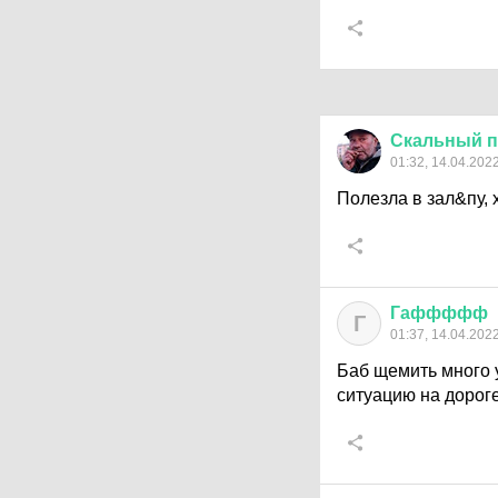
Скальный
п
01:32, 14.04.202
Полезла в зал&пу, 
Гаффффф
Г
01:37, 14.04.202
Баб щемить много 
ситуацию на дороге