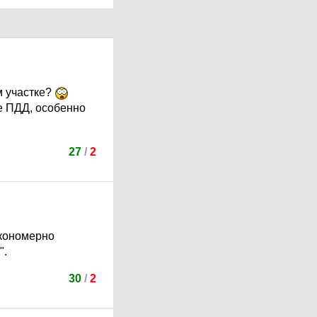
м участке?
е ПДД, особенно
27
/
2
акономерно
".
30
/
2