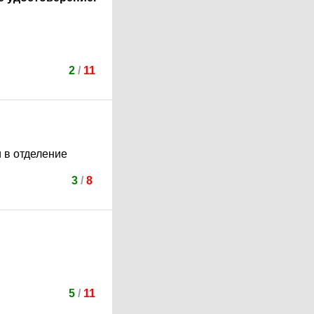
2
/
11
 в отделение
3
/
8
5
/
11