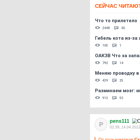
СЕЙЧАС ЧИТАЮ
Что то прилетело
2448
65
Гибель кота из-за
105
1
ОАКЗВ Что за запа
792
14
Меняю проводку в
439
25
Разминаем мозг: и
912
53
pens111
P
02:39, 14.04.202
От пользователя
Ск