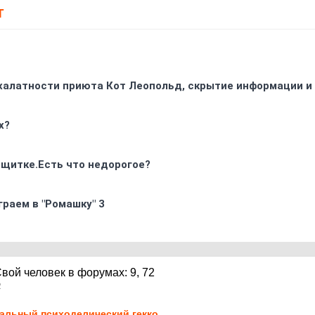
Т
 халатности приюта Кот Леопольд, скрытиe информации и
х?
 щитке.Есть что недорогое?
граем в "Ромашку" 3
2
альный психоделический гекко