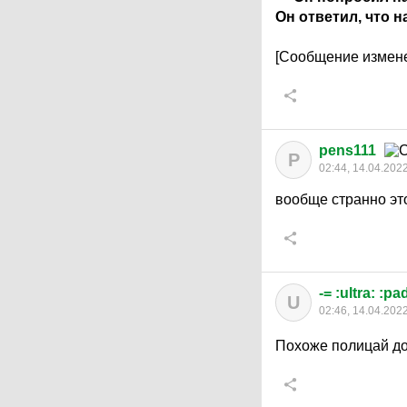
Он ответил, что 
[Сообщение измене
pens111
P
02:44, 14.04.202
вообще странно это
-= :ultra: :pa
U
02:46, 14.04.202
Похоже полицай д