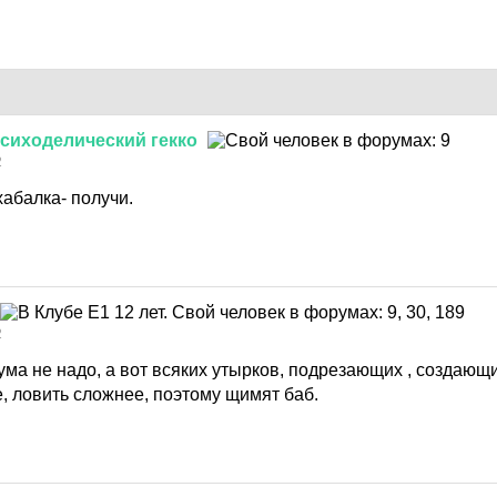
сиходелический
гекко
2
хабалка- получи.
2
ума не надо, а вот всяких утырков, подрезающих , создаю
, ловить сложнее, поэтому щимят баб.