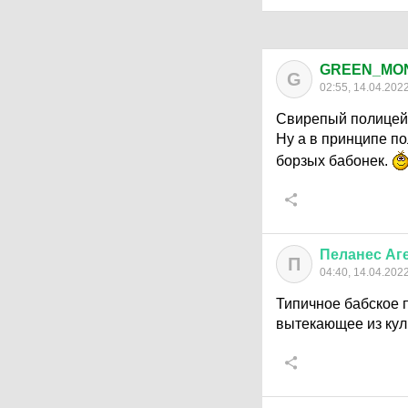
GREEN_MO
G
02:55, 14.04.202
Свирепый полицейс
Ну а в принципе п
борзых бабонек.
Пеланес
Аг
П
04:40, 14.04.202
Типичное бабское 
вытекающее из куль