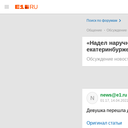
Поиск по форумам
Общение
Обсуждение 
«Надел наручн
екатеринбурже
Обсуждение новос
news@e1.ru
N
01:17, 14.04.202
Девушка перешла 
Оригинал статьи