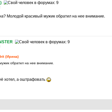
а
)
2
на? Молодой красивый мужик обратил на нее внимание.
NSTER
2
aIrit (Ирина)
мужик обратил на нее внимание.
её хотел, а оштрафовать