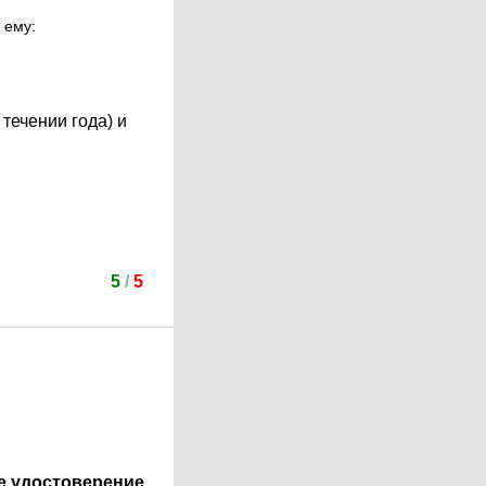
 ему:
течении года) и
5
/
5
е удостоверение.