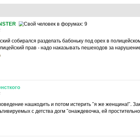
NSTER
2
кий собирался разделать бабоньку под орех в полицейско
олицейский прав - надо наказывать пешеходов за нарушени
енсткого
2
поведение нашкодить и потом истерить "я же женщина!". З
тивируемых с детства догм "онаждевочка, ей простительно