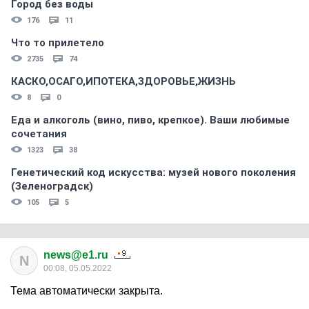
Город без воды
176
11
Что то прилетело
2735
74
КАСКО,ОСАГО,ИПОТЕКА,ЗДОРОВЬЕ,ЖИЗНЬ
8
0
Еда и алкоголь (вино, пиво, крепкое). Ваши любимые
сочетания
1323
38
Генетический код искусства: музей нового поколения
(Зеленоградск)
105
5
news@e1.ru
N
00:08, 05.05.2022
Тема автоматически закрыта.