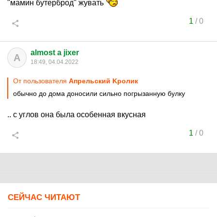
"мамин бутерброд" жувать
1
/
0
almost a jixer
A
18:49, 04.04.2022
От пользователя
Aпрельский Kролик
обычно до дома доносили сильно погрызанную булку
.. с углов она была особенная вкусная
1
/
0
СЕЙЧАС ЧИТАЮТ