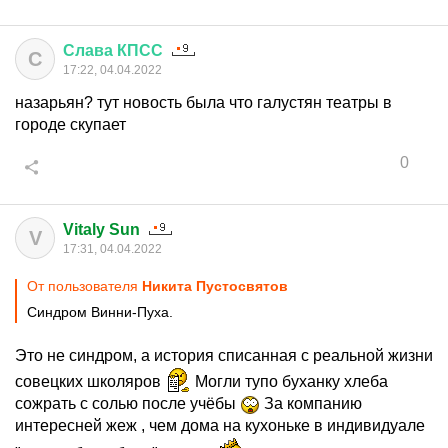
Слава
КПСС
С
17:22, 04.04.2022
назарьян? тут новость была что галустян театры в
городе скупает
0
Vitaly Sun
V
17:31, 04.04.2022
От пользователя
Никита Пустосвятов
Синдром Винни-Пуха.
Это не синдром, а история списанная с реальной жизни
совецких школяров
Могли тупо буханку хлеба
сожрать с солью после учёбы
За компанию
интересней жеж , чем дома на кухоньке в индивидуале