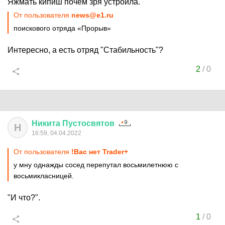
Яжмать кипиш почем зря устроила.
От пользователя
news@e1.ru
поискового отряда «Прорыв»
Интересно, а есть отряд "Стабильность"?
2
/
0
Никита
Пустосвятов
Н
16:59, 04.04.2022
От пользователя
!Вас нет Trader+
у мну однажды сосед перепутал восьмилетнюю с
восьмикласницей.
"И что?".
1
/
0