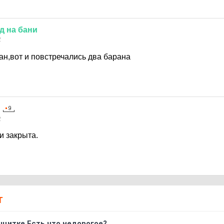
д
на
бани
2
ан,вот и повстречались два барана
2
и закрыта.
Т
 щитке.Есть что недорогое?