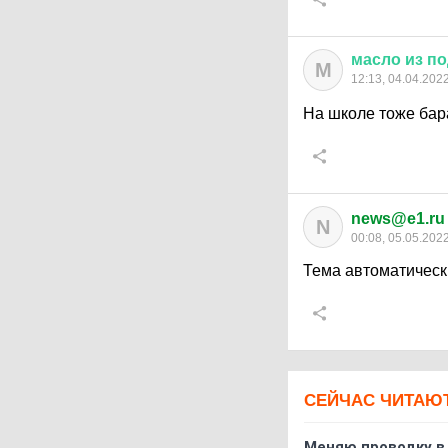
масло
из
по
М
12:13, 04.04.202
На школе тоже бар
news@e1.ru
N
00:08, 05.05.202
Тема автоматическ
СЕЙЧАС ЧИТАЮ
Меняю проводку в