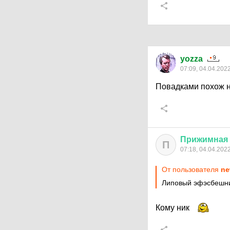
yozza
07:09, 04.04.202
Повадками похож 
Прижимная
П
07:18, 04.04.202
От пользователя
ne
Липовый эфэсбешн
Кому ник