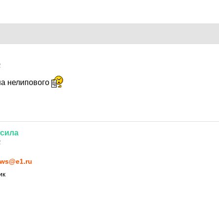
2
на нелипового
сила
2
ws@e1.ru
ик