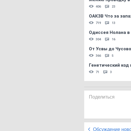
406
23
ОАКЗВ Что за запа
719
13
Одиссея Нолана в
304
16
От Усвы до Чусово
366
5
Генетический код 
71
3
Поделиться
Обсуждение нов