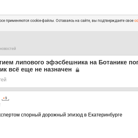
се применяются cookie-файлы. Оставаясь на сайте, вы подтверждаете свое
с
новостей
тием липового эфэсбешника на Ботанике по
ик всё еще не назначен
тей
2
кспертом спорный дорожный эпизод в Екатеринбурге