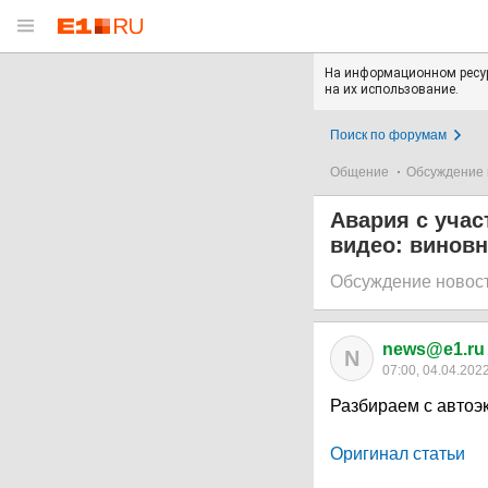
На информационном ресур
на их использование.
Поиск по форумам
Общение
Обсуждение 
Авария с учас
видео: виновн
Обсуждение новос
news@e1.ru
N
07:00, 04.04.202
Разбираем с автоэ
Оригинал статьи