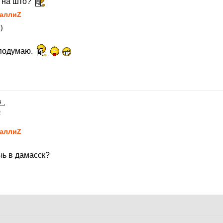
ю на што?
аллиZ
)
 подумаю.
2
аллиZ
ь в дамасск?