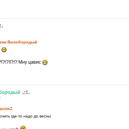
2
енн Вилобородый
.
!?!?!!?!? Мну цавис
бородый
2
аллиZ
очить где-то надо до весны