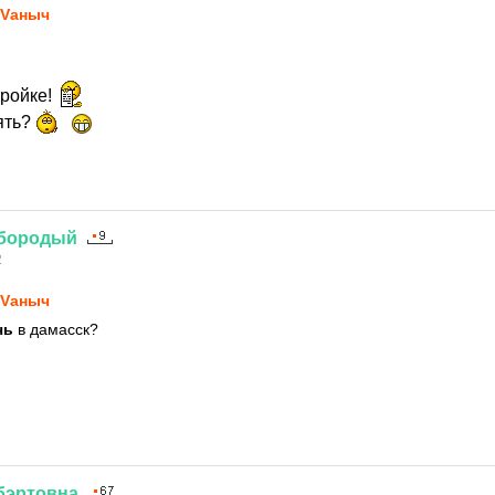
Vаныч
ройке!
ять?
бородый
2
Vаныч
чь
в дамасск?
бэртовна