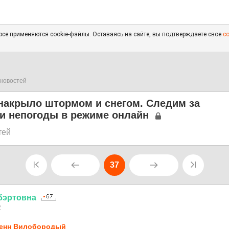
се применяются cookie-файлы. Оставаясь на сайте, вы подтверждаете свое
с
новостей
 накрыло штормом и снегом. Следим за
и непогоды в режиме онлайн
тей
37
бэртовна
2
енн Вилобородый