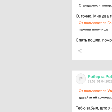
Стандартно - топор.
О, точно. Мне два 
От пользователя
Гл
пажопи получишь
Спать пошли, пожо
Роберта
Ро
Р
23:52, 01.04.202
От пользователя
Vо
давайте её сожжем,
Тебю забыл, што я