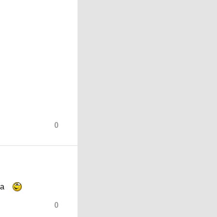
0
ра
0