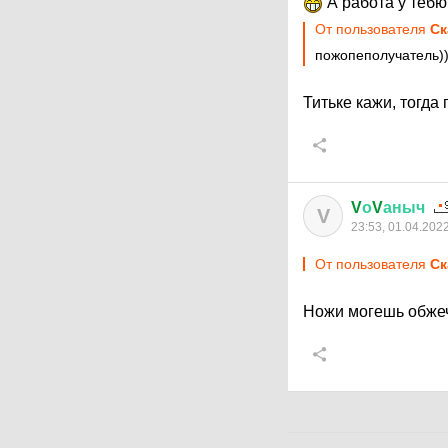
А работа у теб
От пользователя
Ск
пожопеполучатель))
Титьке кажи, тогда
V
о
V
аныч
V
23:53, 01.04.202
От пользователя
Ск
Ножи могешь обжеч