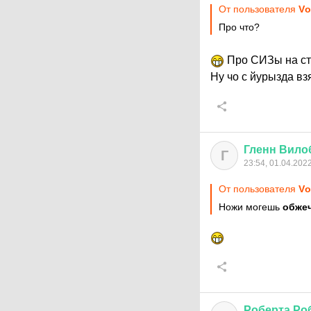
От пользователя
Vо
Про что?
Про СИЗы на ст
Ну чо с йурызда вз
Гленн
Вило
Г
23:54, 01.04.202
От пользователя
Vо
Ножи могешь
обже
Роберта
Ро