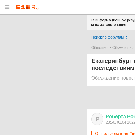
На информационном ресур
на их использование.
Поиск по форумам
Общение
Обсуждение 
Екатеринбург
последствиям
Обсуждение новос
Роберта
Ро
Р
23:50, 01.04.202
От пользователя
Гл