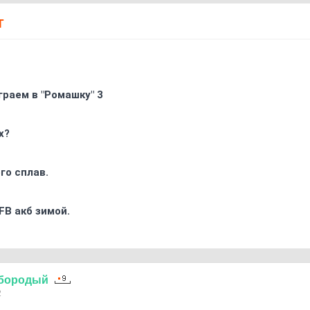
Т
граем в "Ромашку" 3
х?
го сплав.
FB акб зимой.
бородый
2