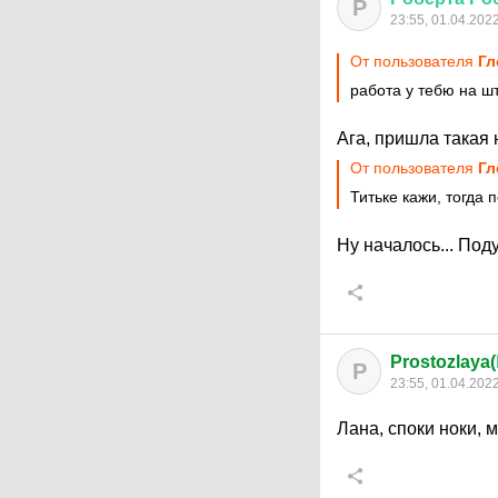
Р
23:55, 01.04.202
От пользователя
Гл
работа у тебю на ш
Ага, пришла такая 
От пользователя
Гл
Титьке кажи, тогда
Ну началось... Под
Prostozlaya(
P
23:55, 01.04.202
Лана, споки ноки,