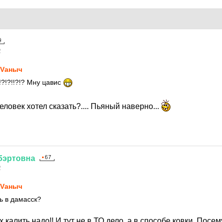
2
Vаныч
!?!?!!?!? Мну цавис
еловек хотел сказать?.... Пьяный наверно...
бэртовна
2
Vаныч
ь в дамасск?
калить надо!! И тут не в ТО дело, а в способе ковки. Посему