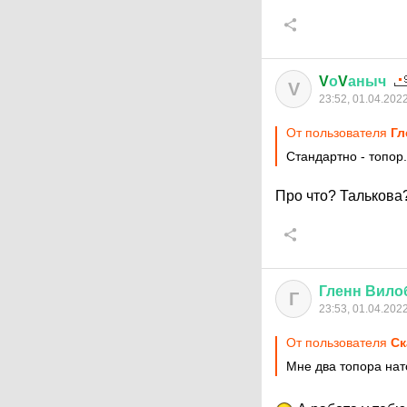
V
о
V
аныч
V
23:52, 01.04.202
От пользователя
Гл
Стандартно - топор
Про что? Талькова?
Гленн
Вило
Г
23:53, 01.04.202
От пользователя
Ск
Мне два топора нат