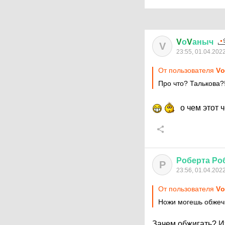
V
о
V
аныч
V
23:55, 01.04.202
От пользователя
Vо
Про что? Талькова?
о чем этот ч
Роберта
Ро
Р
23:56, 01.04.202
От пользователя
Vо
Ножи могешь обжеч
Зачем обжигать? Их 