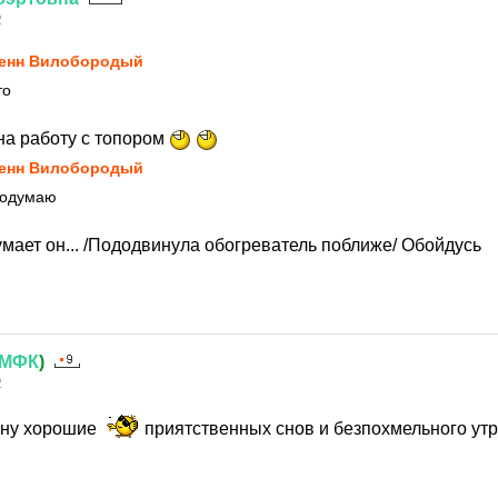
2
енн Вилобородый
то
на работу с топором
енн Вилобородый
 подумаю
умает он... /Пододвинула обогреватель поближе/ Обойдусь
МФК
)
2
 мну хорошие
приятственных снов и безпохмельного ут