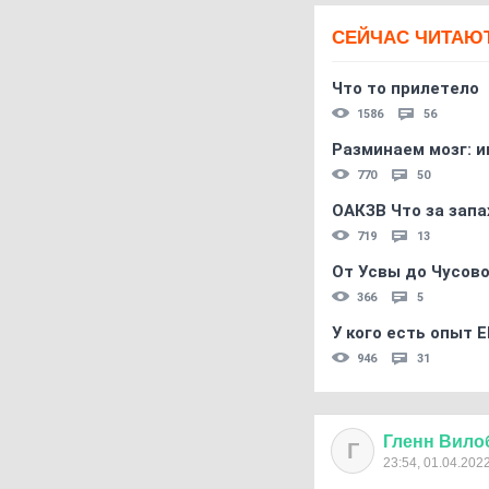
СЕЙЧАС ЧИТАЮ
Что то прилетело
1586
56
Разминаем мозг: и
770
50
ОАКЗВ Что за запа
719
13
От Усвы до Чусово
366
5
У кого есть опыт E
946
31
Гленн
Вило
Г
23:54, 01.04.202