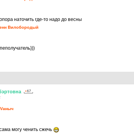
топора наточить где-то надо до весны
енн Вилобородый
пеполучатель)))
бэртовна
2
Vаныч
 сама могу ченить сжечь