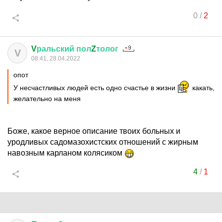
0
/
2
V
ральский
пол
Z
толог
V
08:41, 28.04.2022
опот
У несчастливых людей есть одно счастье в жизни
какать,
желательно на меня
Боже, какое верное описание твоих больных и
уродливых садомазохистских отношений с жирным
навозным карланом колясиком
4
/
1