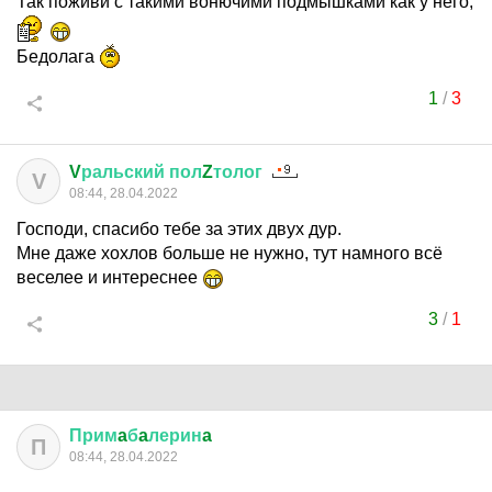
Так поживи с такими вонючими подмышками как у него,
Бедолага
1
/
3
V
ральский
пол
Z
толог
V
08:44, 28.04.2022
Господи, спасибо тебе за этих двух дур.
Мне даже хохлов больше не нужно, тут намного всё
веселее и интереснее
3
/
1
Прим
a
б
a
лерин
a
П
08:44, 28.04.2022