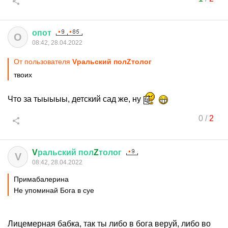
опот
О
08:42, 28.04.2022
От пользователя
Vральский полZтолог
твоих
Что за тыыыыы, детский сад же, ну
0
/
2
V
ральский
пол
Z
толог
V
08:42, 28.04.2022
Примaбaлеринa
Не упоминай Бога в суе
Лицемерная бабка, так ты либо в бога веруй, либо во