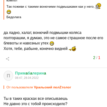
компот
Так поживи с такими вонючими подмышками как у него,
Бедолага
да ладно, халат, вонючий подмышки коляса
полторашки, я думаю, это не самое страшное после его
блевоты и навозных утех
Хотя, тебе, рабыне, конечно видней
2
/
1
Прим
a
б
a
лерин
a
П
08:47, 28.04.2022
От пользователя
Vральский полZтолог
Ты в таких красках все описываешь
Не давно это с тобой происходило?