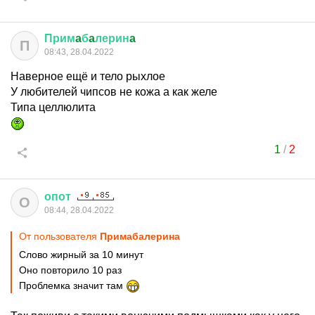
Прим
a
б
a
лерин
a
П
08:43, 28.04.2022
Наверное ещё и тело рыхлое
У любителей чипсов не кожа а как желе
Типа целлюлита
1
/
2
опот
О
08:44, 28.04.2022
От пользователя
Примaбaлеринa
Слово жирный за 10 минут
Оно повторило 10 раз
Проблемка значит там