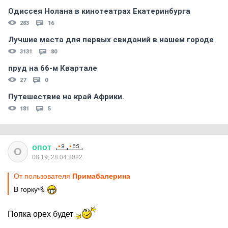
Одиссея Нолана в кинотеатрах Екатеринбурга
283
16
Лучшие места для первых свиданий в нашем городе
3131
80
пруд на 66-м Квартале
27
0
Путешествие на край Африки.
181
5
опот
О
08:19, 28.04.2022
От пользователя
Примaбaлеринa
В горку🚵
Попка орех будет