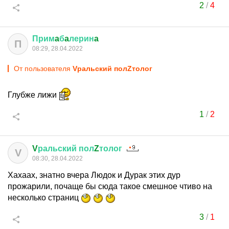
2
/
4
Прим
a
б
a
лерин
a
П
08:29, 28.04.2022
От пользователя
Vральский полZтолог
Глубже лижи
1
/
2
V
ральский
пол
Z
толог
V
08:30, 28.04.2022
Хахаах, знатно вчера Людок и Дурак этих дур
прожарили, почаще бы сюда такое смешное чтиво на
несколько страниц
3
/
1