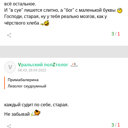
всё остальное.
И "в суе" пишется слитно, а "бог" с маленькой буквы
Господи, старая, ну у тебя реально мозгов, как у
чёрствого хлеба
3
/
1
V
ральский
пол
Z
толог
V
08:43, 28.04.2022
Примaбaлеринa
Лизолог скудоумный
каждый судит по себе, старая.
Не забывай
3
/
1