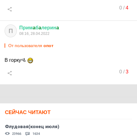
0
/
4
Прим
a
б
a
лерин
a
П
08:16, 28.04.2022
От пользователя
опот
В горку🚵
0
/
3
СЕЙЧАС ЧИТАЮТ
Флудовая(конец июля)
23966
1634