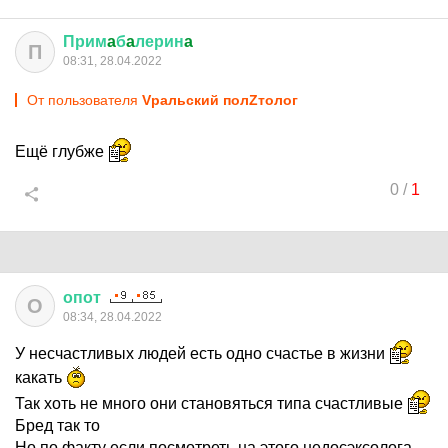
Прим
a
б
a
лерин
a
П
08:31, 28.04.2022
От пользователя
Vральский полZтолог
Ещё глубже
0
/
1
опот
О
08:34, 28.04.2022
У несчастливых людей есть одно счастье в жизни
какать
Так хоть не много они становяться типа счастливые
Бред так то
Но по факту если посмотреть на этого недосэксолога,