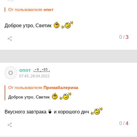
От пользователя
опот
Доброе утро, Светик
0
/
3
опот
О
07:45, 28.04.2022
От пользователя
Примaбaлеринa
Доброе утро, Светик
Вкусного завтрака 🍵 и хорошого днч
0
/
4