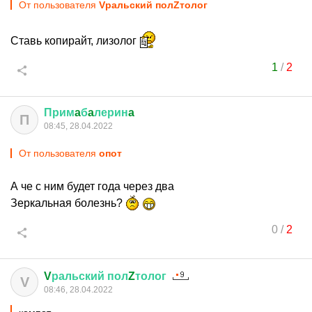
От пользователя
Vральский полZтолог
Ставь копирайт, лизолог
1
/
2
Прим
a
б
a
лерин
a
П
08:45, 28.04.2022
От пользователя
опот
А че с ним будет года через два
Зеркальная болезнь?
0
/
2
V
ральский
пол
Z
толог
V
08:46, 28.04.2022