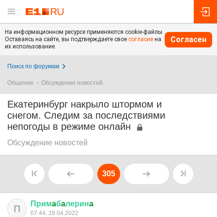
На информационном ресурсе применяются cookie-файлы.
Согласен
Оставаясь на сайте, вы подтверждаете свое
согласие
на
их использование.
Поиск по форумам
Общение
Обсуждение новостей
Екатеринбург накрыло штормом и
снегом. Следим за последствиями
непогоды в режиме онлайн
Обсуждение новостей
305
Прим
a
б
a
лерин
a
П
07:44, 28.04.2022