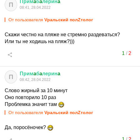
Прим
a
б
a
лерин
a
П
08:41, 28.04.2022
От пользователя
Vральский полZтолог
Скажи честно на пляже не стремно раздеваться?
Или ты не ходишь на пляж?)))
1
/
2
Прим
a
б
a
лерин
a
П
08:42, 28.04.2022
Слово жирный за 10 минут
Оно повторило 10 раз
Проблемка значит там
От пользователя
Vральский полZтолог
Да, поросёночек?
1
/
2