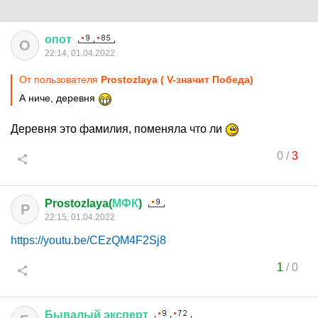
опот
О
22:14, 01.04.2022
От пользователя
Prostozlaya ( V-значит Победа)
А ниче, деревня
Деревня это фамилия, поменяла что ли
0
/
3
Prostozlaya(
МФК
)
P
22:15, 01.04.2022
https://youtu.be/CEzQM4F2Sj8
1
/
0
Бывалый
эксперт