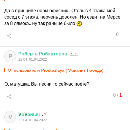
Да в принципе норм офисник.. Отель в 4 этажа мой
сосед с 7 этажа, неочень доволен. Но ездит на Мерсе
за 8 лямоф.. ну так раньше было
0
Роберта
Робэртовна
Р
22:04, 01.04.2022
От пользователя
Prostozlaya ( V-значит Победа)
О, матушка. Вы песни то сейчас поете?
0
/
1
V
о
V
аныч
V
22:04, 01.04.2022