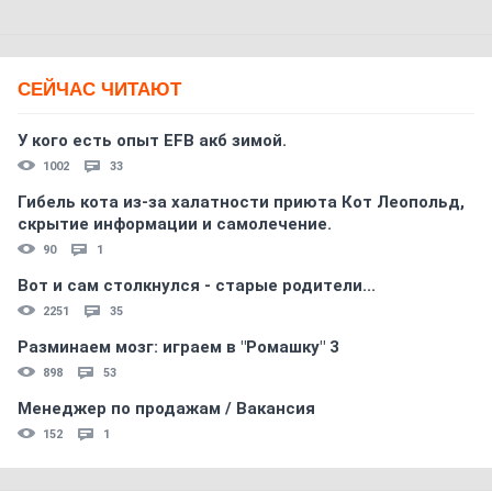
СЕЙЧАС ЧИТАЮТ
У кого есть опыт EFB акб зимой.
1002
33
Гибель кота из-за халатности приюта Кот Леопольд,
скрытиe информации и самолечение.
90
1
Вот и сам столкнулся - старые родители...
2251
35
Разминаем мозг: играем в "Ромашку" 3
898
53
Менеджер по продажам / Вакансия
152
1