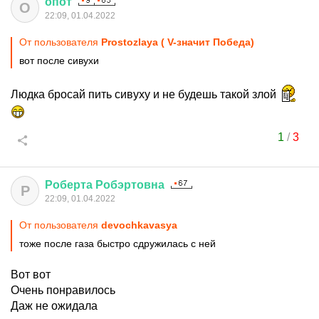
опот
О
22:09, 01.04.2022
От пользователя
Prostozlaya ( V-значит Победа)
вот после сивухи
Людка бросай пить сивуху и не будешь такой злой
1
/
3
Роберта
Робэртовна
Р
22:09, 01.04.2022
От пользователя
devochkavasya
тоже после газа быстро сдружилась с ней
Вот вот
Очень понравилось
Даж не ожидала