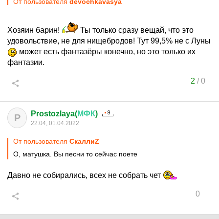
От пользователя
devochkavasya
Хозяин барин!
Ты только сразу вещай, что это
удовольствие, не для нищебродов! Тут 99,5% не с Луны
может есть фантазёры конечно, но это только их
фантазии.
2
/
0
Prostozlaya(
МФК
)
P
22:04, 01.04.2022
От пользователя
СкаллиZ
О, матушка. Вы песни то сейчас поете
Давно не собирались, всех не собрать чет
0