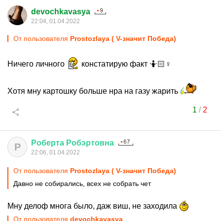
devochkavasya
22:04, 01.04.2022
От пользователя
Prostozlaya ( V-значит Победа)
Ничего личного
констатирую факт 🤷🏻♀
Хотя мну картошку больше нра на газу жарить
1
/
2
Роберта
Робэртовна
Р
22:06, 01.04.2022
От пользователя
Prostozlaya ( V-значит Победа)
Давно не собирались, всех не собрать чет
Мну делоф многа было, даж виш, не заходила
От пользователя
devochkavasya