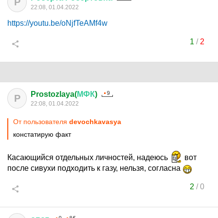
Р
22:08, 01.04.2022
https://youtu.be/oNjfTeAMf4w
1
/
2
Prostozlaya(
МФК
)
P
22:08, 01.04.2022
От пользователя
devochkavasya
констатирую факт
Касающийся отдельных личностей, надеюсь
вот
после сивухи подходить к газу, нельзя, согласна
2
/
0