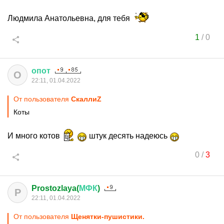
Людмила Анатольевна, для тебя
1
/
0
опот
О
22:11, 01.04.2022
От пользователя
СкаллиZ
Коты
И много котов
штук десять надеюсь
0
/
3
Prostozlaya(
МФК
)
P
22:11, 01.04.2022
От пользователя
Щенятки-пушистики.