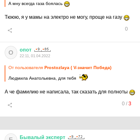
А мну всегда газа боялась
Тююю, я у мамы на электро не могу, проще на газу
0
опот
О
22:11, 01.04.2022
От пользователя
Prostozlaya ( V-значит Победа)
Людмила Анатольевна, для тебя
А че фамилию не написала, так сказать для полноты
0
/
3
Бывалый
эксперт
Б