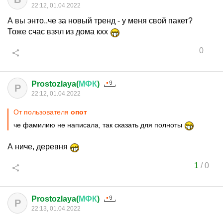
22:12, 01.04.2022
А вы энто..че за новый тренд - у меня свой пакет?
Тоже счас взял из дома кхх
0
Prostozlaya(
МФК
)
P
22:12, 01.04.2022
От пользователя
опот
че фамилию не написала, так сказать для полноты
А ниче, деревня
1
/
0
Prostozlaya(
МФК
)
P
22:13, 01.04.2022