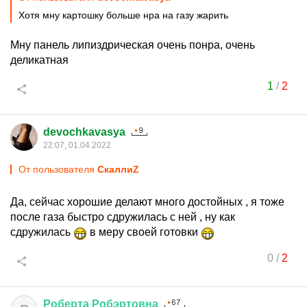
Хотя мну картошку больше нра на газу жарить
Мну панель липиздрическая очень понра, очень
деликатная
1
/
2
devochkavasya
22:07, 01.04.2022
От пользователя
СкаллиZ
Да, сейчас хорошие делают много достойных , я тоже
после газа быстро сдружилась с ней , ну как
сдружилась
в меру своей готовки
0
/
2
Роберта
Робэртовна