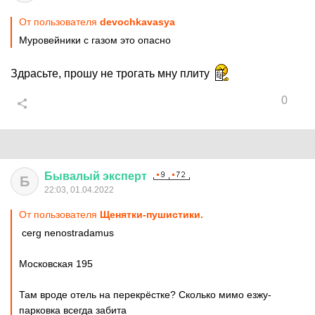
От пользователя
devochkavasya
Муровейники с газом это опасно
Здрасьте, прошу не трогать мну плиту
0
Бывалый
эксперт
Б
22:03, 01.04.2022
От пользователя
Щенятки-пушистики.
cerg nenostradamus
Московская 195
Там вроде отель на перекрёстке? Сколько мимо езжу-
парковка всегда забита