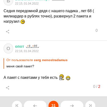
Б
22:15, 01.04.2022
Седня передомной дядя с нашего падика , лет 68 (
милиардер в рублях точно), развернул 2 пакета и
нагрузил
0
опот
О
22:16, 01.04.2022
От пользователя
cerg nenostradamus
меня свой пакет?
А пакет с пакетами у тебя есть
0
/
2
31