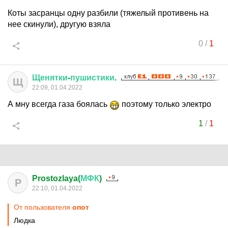
Коты засранцы одну разбили (тяжелый противень на
нее скинули), другую взяла
0
/
1
Щенятки
-
пушистики
.
Щ
22:09, 01.04.2022
А мну всегда газа боялась
поэтому только электро
1
/
1
Prostozlaya(
МФК
)
P
22:10, 01.04.2022
От пользователя
опот
Людка