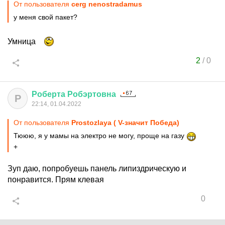
От пользователя
cerg nenostradamus
у меня свой пакет?
Умница
2
/
0
Роберта
Робэртовна
Р
22:14, 01.04.2022
От пользователя
Prostozlaya ( V-значит Победа)
Тююю, я у мамы на электро не могу, проще на газу
+
Зуп даю, попробуешь панель липиздрическую и
понравится. Прям клевая
0