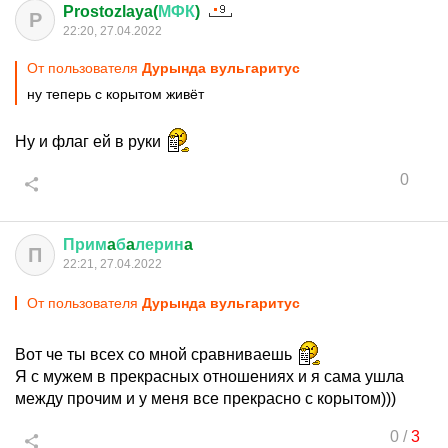
Prostozlaya(
МФК
)
P
22:20, 27.04.2022
От пользователя
Дурында вульгаритус
ну теперь с корытом живёт
Ну и флаг ей в руки
0
Прим
a
б
a
лерин
a
П
22:21, 27.04.2022
От пользователя
Дурында вульгаритус
Вот че ты всех со мной сравниваешь
Я с мужем в прекрасных отношениях и я сама ушла
между прочим и у меня все прекрасно с корытом)))
0
/
3