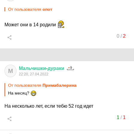
От пользователя
опот
Может они в 14 родили
0
/
2
Мальчишки
-
дураки
М
22:20, 27.04.2022
От пользователя
Примaбaлеринa
На месяц?
На несколько лет, если тебю 52 год идет
1
/
1