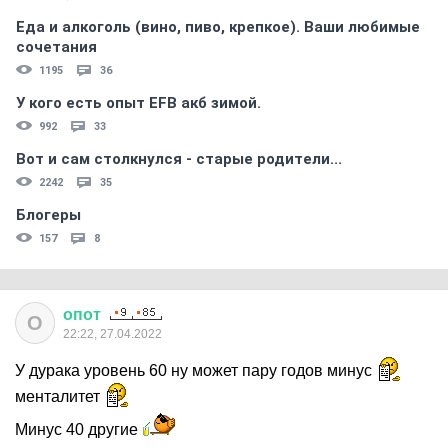
Еда и алкоголь (вино, пиво, крепкое). Ваши любимые
сочетания
1195
36
У кого есть опыт EFB акб зимой.
992
33
Вот и сам столкнулся - старые родители...
2242
35
Блогеры
157
8
опот
О
22:22, 27.04.2022
У дурака уровень 60 ну может пару годов минус
менталитет
Минус 40 другие