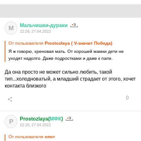
Мальчишки
-
дураки
М
22:26, 27.04.2022
От пользователя
Prostozlaya ( V-значит Победа)
Я ж говорю, хреновая мать. От хорошей мамки дети не
уходят надолго. Даже подростками и даже к папе.
Да она просто не может сильно любить, такой
тип...холодноватый, а младший страдает от этого, хочет
контакта близкого
0
Prostozlaya(
МФК
)
P
22:26, 27.04.2022
От пользователя
опот