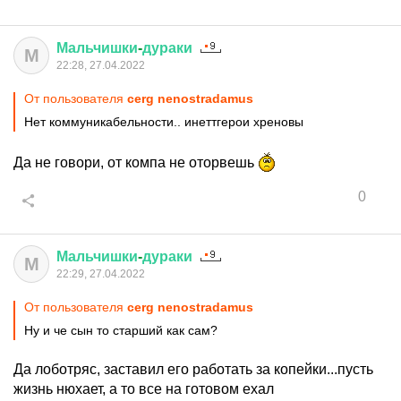
Мальчишки
-
дураки
М
22:28, 27.04.2022
От пользователя
cerg nenostradamus
Нет коммуникабельности.. инеттгерои хреновы
Да не говори, от компа не оторвешь
0
Мальчишки
-
дураки
М
22:29, 27.04.2022
От пользователя
cerg nenostradamus
Ну и че сын то старший как сам?
Да лоботряс, заставил его работать за копейки...пусть
жизнь нюхает, а то все на готовом ехал