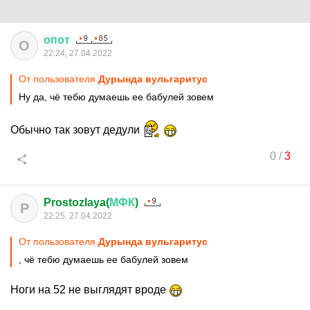
опот
О
22:24, 27.04.2022
От пользователя
Дурында вульгаритус
Ну да, чё тебю думаешь ее бабулей зовем
Обычно так зовут дедули
0
/
3
Prostozlaya(
МФК
)
P
22:25, 27.04.2022
От пользователя
Дурында вульгаритус
, чё тебю думаешь ее бабулей зовем
Ноги на 52 не выглядят вроде