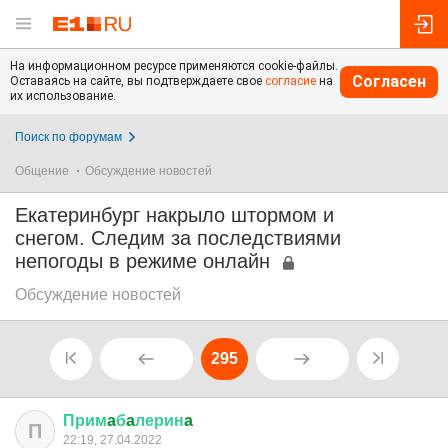
На информационном ресурсе применяются cookie-файлы.
Согласен
Оставаясь на сайте, вы подтверждаете свое
согласие
на
их использование.
Поиск по форумам
Общение
Обсуждение новостей
Екатеринбург накрыло штормом и
снегом. Следим за последствиями
непогоды в режиме онлайн
Обсуждение новостей
295
Прим
a
б
a
лерин
a
П
22:19, 27.04.2022