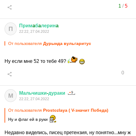
1
/
5
Прим
a
б
a
лерин
a
П
22:22, 27.04.2022
От пользователя
Дурында вульгаритус
Ну если мне 52 то тебе 49?
0
Мальчишки
-
дураки
М
22:22, 27.04.2022
От пользователя
Prostozlaya ( V-значит Победа)
Ну и флаг ей в руки
Недавно виделись, писец претензия, ну понятно...мну ж