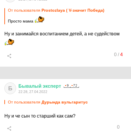
От пользователя
Prostozlaya ( V-значит Победа)
Просто мама
Ну и занимайся воспитанием детей, а не судейством
0
/
4
Бывалый
эксперт
Б
22:28, 27.04.2022
От пользователя
Дурында вульгаритус
Ну и че сын то старший как сам?
0