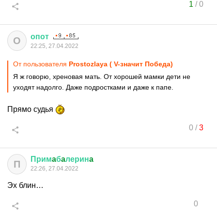
1
/
0
опот
О
22:25, 27.04.2022
От пользователя
Prostozlaya ( V-значит Победа)
Я ж говорю, хреновая мать. От хорошей мамки дети не
уходят надолго. Даже подростками и даже к папе.
Прямо судья
0
/
3
Прим
a
б
a
лерин
a
П
22:26, 27.04.2022
Эх блин…
0