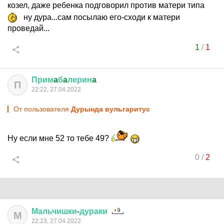
козел, даже ребенка подговорил против матери типа
ну дура...сам посылаю его-сходи к матери
проведай...
1
/
1
Прим
a
б
a
лерин
a
П
22:22, 27.04.2022
От пользователя
Дурында вульгаритус
Ну если мне 52 то тебе 49?
0
/
2
Мальчишки
-
дураки
М
22:23, 27.04.2022