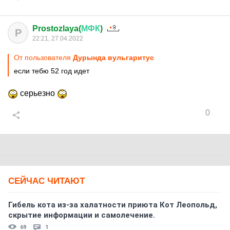
Prostozlaya(
МФК
)
P
22:21, 27.04.2022
От пользователя
Дурында вульгаритус
если тебю 52 год идет
серьезно
0
СЕЙЧАС ЧИТАЮТ
Гибель кота из-за халатности приюта Кот Леопольд,
скрытиe информации и самолечение.
69
1