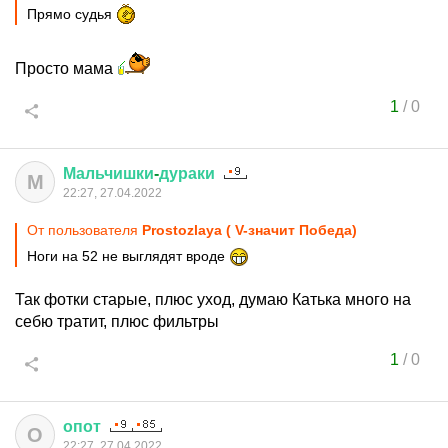
Прямо судья
Просто мама
1
/
0
Мальчишки
-
дураки
М
22:27, 27.04.2022
От пользователя
Prostozlaya ( V-значит Победа)
Ноги на 52 не выглядят вроде
Так фотки старые, плюс уход, думаю Катька много на
себю тратит, плюс фильтры
1
/
0
опот
О
22:27, 27.04.2022