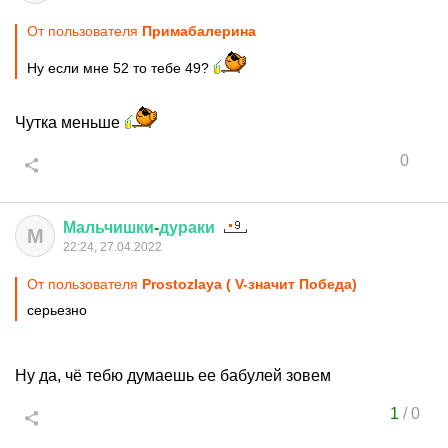
От пользователя
Примaбaлеринa
Ну если мне 52 то тебе 49?
Чутка меньше
0
Мальчишки
-
дураки
М
22:24, 27.04.2022
От пользователя
Prostozlaya ( V-значит Победа)
серьезно
Ну да, чё тебю думаешь ее бабулей зовем
1
/
0