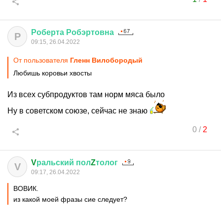
Роберта
Робэртовна
Р
09:15, 26.04.2022
От пользователя
Гленн Вилобородый
Любишь коровьи хвосты
Из всех субпродуктов там норм мяса было
Ну в советском союзе, сейчас не знаю
0
/
2
V
ральский
пол
Z
толог
V
09:17, 26.04.2022
ВОВИК.
из какой моей фразы сие следует?