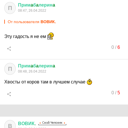
Прим
a
б
a
лерин
a
П
08:47, 26.04.2022
От пользователя
ВОВИК.
Эту гадость я не ем
0
/
6
Прим
a
б
a
лерин
a
П
08:48, 26.04.2022
Хвосты от коров там в лучшем случае
0
/
5
ВОВИК
.
В