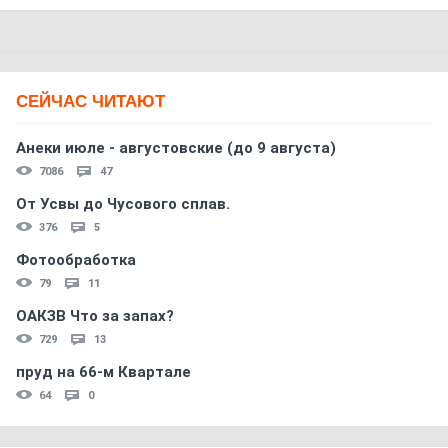
СЕЙЧАС ЧИТАЮТ
Анеки июле - августовские (до 9 августа)
7086
47
От Усвы до Чусового сплав.
376
5
Фотообработка
79
11
ОАКЗВ Что за запах?
729
13
пруд на 66-м Квартале
64
0