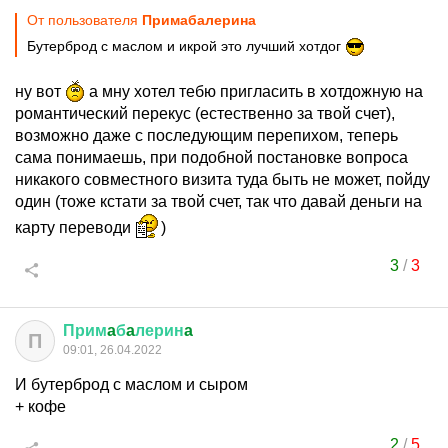
От пользователя
Примaбaлеринa
Бутерброд с маслом и икрой это лучший хотдог
ну вот
а мну хотел тебю пригласить в хотдожную на
романтический перекус (естественно за твой счет),
возможно даже с последующим перепихом, теперь
сама понимаешь, при подобной постановке вопроса
никакого совместного визита туда быть не может, пойду
один (тоже кстати за твой счет, так что давай деньги на
карту переводи
)
3
/
3
Прим
a
б
a
лерин
a
П
09:01, 26.04.2022
И бутерброд с маслом и сыром
+ кофе
2
/
5