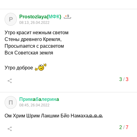
Prostozlaya(
МФК
)
P
08:13, 26.04.2022
Утро красит нежным светом
Стены древнего Кремля,
Просыпается с рассветом
Вся Советская земля
Утро доброе
3
/
3
Прим
a
б
a
лерин
a
П
08:45, 26.04.2022
Ом Хрим Шрим Лакшми Бйо Намаха🙏🙏🙏
2
/
7