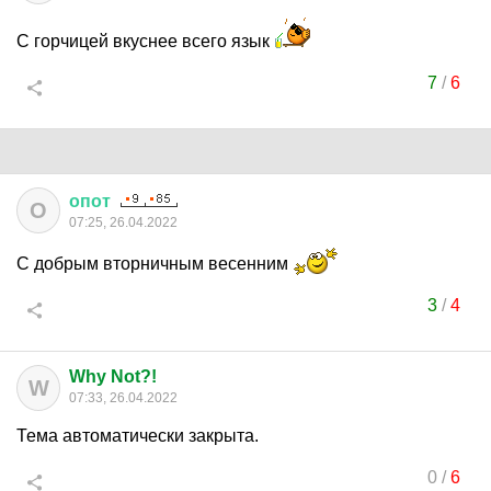
С горчицей вкуснее всего язык
7
/
6
опот
О
07:25, 26.04.2022
С добрым вторничным весенним
3
/
4
Why Not?!
W
07:33, 26.04.2022
Тема автоматически закрыта.
0
/
6