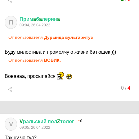
Прим
a
б
a
лерин
a
П
09:04, 26.04.2022
От пользователя
Дурында вульгаритус
Буду милостива и промолчу о жизни батюшек )))
От пользователя
ВОВИК.
Воваааа, просыпайся
0
/
4
V
ральский
пол
Z
толог
V
09:05, 26.04.2022
Так ну чо туд?