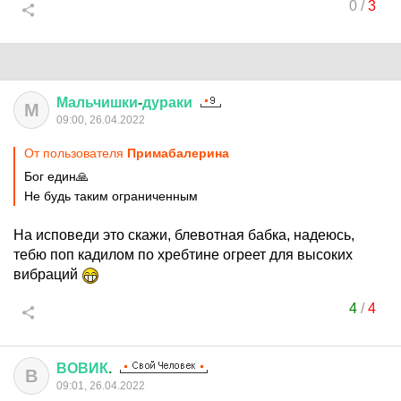
0
/
3
Мальчишки
-
дураки
М
09:00, 26.04.2022
От пользователя
Примaбaлеринa
Бог един🙏
Не будь таким ограниченным
На исповеди это скажи, блевотная бабка, надеюсь,
тебю поп кадилом по хребтине огреет для высоких
вибраций
4
/
4
ВОВИК
.
В
09:01, 26.04.2022