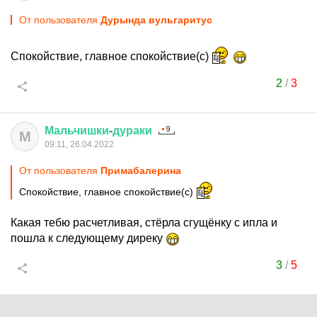
От пользователя
Дурында вульгаритус
Спокойствие, главное спокойствие(с)
2
/
3
Мальчишки
-
дураки
М
09:11, 26.04.2022
От пользователя
Примaбaлеринa
Спокойствие, главное спокойствие(с)
Какая тебю расчетливая, стёрла сгущёнку с ипла и
пошла к следующему диреку
3
/
5