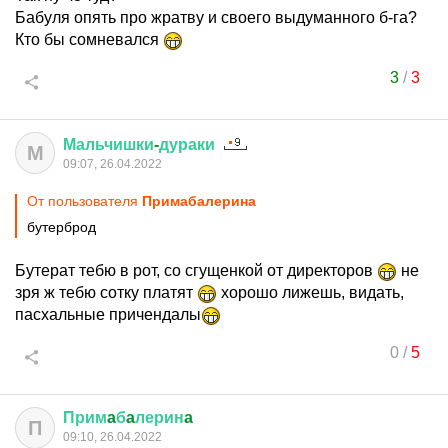
Бабуля опять про жратву и своего выдуманного б-га?
Кто бы сомневался
3
/
3
Мальчишки
-
дураки
М
09:07, 26.04.2022
От пользователя
Примaбaлеринa
бутерброд
Бутерат тебю в рот, со сгущенкой от директоров
не
зря ж тебю сотку платят
хорошо лижешь, видать,
пасхальные причендалы
0
/
5
Прим
a
б
a
лерин
a
П
09:10, 26.04.2022