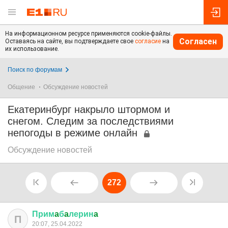
На информационном ресурсе применяются cookie-файлы.
Согласен
Оставаясь на сайте, вы подтверждаете свое
согласие
на
их использование.
Поиск по форумам
Общение
Обсуждение новостей
Екатеринбург накрыло штормом и
снегом. Следим за последствиями
непогоды в режиме онлайн
Обсуждение новостей
272
Прим
a
б
a
лерин
a
П
20:07, 25.04.2022