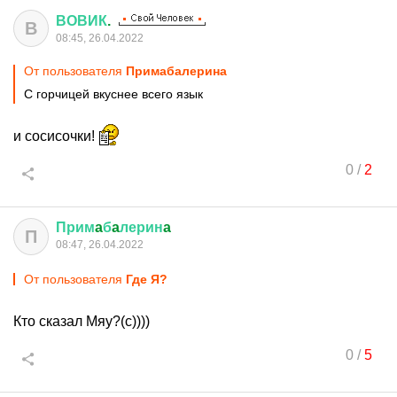
ВОВИК
.
В
08:45, 26.04.2022
От пользователя
Примaбaлеринa
С горчицей вкуснее всего язык
и сосисочки!
0
/
2
Прим
a
б
a
лерин
a
П
08:47, 26.04.2022
От пользователя
Где Я?
Кто сказал Мяу?(с))))
0
/
5