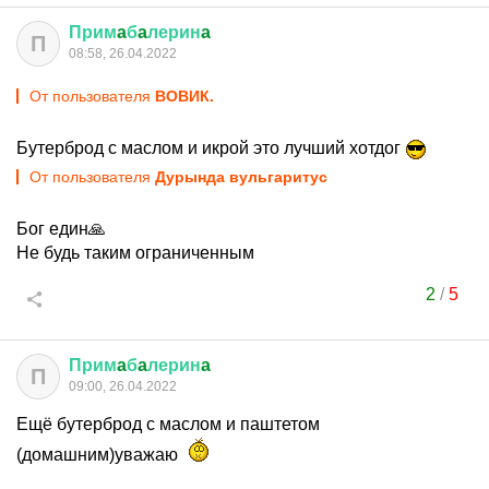
Прим
a
б
a
лерин
a
П
08:58, 26.04.2022
От пользователя
ВОВИК.
Бутерброд с маслом и икрой это лучший хотдог
От пользователя
Дурында вульгаритус
Бог един🙏
Не будь таким ограниченным
2
/
5
Прим
a
б
a
лерин
a
П
09:00, 26.04.2022
Ещё бутерброд с маслом и паштетом
(домашним)уважаю