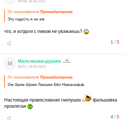
08:48, 26.04.2022
От пользователя
Примaбaлеринa
Эту гадость я не ем
что, и хотдоги с пивом не уважаешь?
1
/
3
Мальчишки
-
дураки
М
08:51, 26.04.2022
От пользователя
Примaбaлеринa
Ом Хрим Шрим Лакшми Бйо Намаха🙏🙏
Настоящая православная гнилушка
фальшивка
проклятая
4
/
5